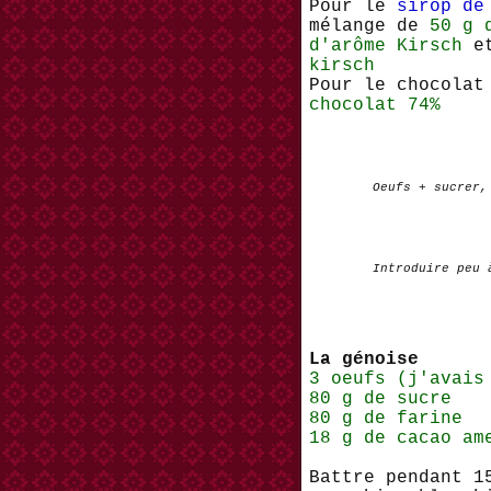
Pour le
sirop de
mélange de
50 g 
d'arôme Kirsch
et
kirsch
Pour le chocolat
chocolat 74%
Oeufs + sucrer,
Introduire peu à
La génoise
3 oeufs (j'avais
80 g de sucre
80 g de farine
18 g de cacao a
Battre pendant 1