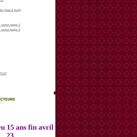
LES
er (pas à jour!)
 coeur page 1
 coeur page 2
TUIT
ECTEURS
u 15 ans fin avril
23