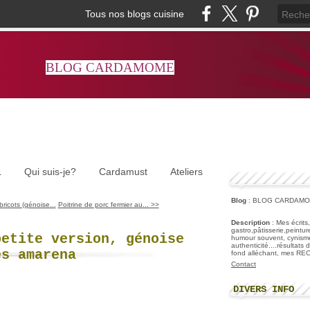
Tous nos blogs cuisine
BLOG CARDAMOME
L
Qui suis-je?
Cardamust
Ateliers
Blog
: BLOG CARDAM
ricots (génoise...
Poitrine de porc fermier au... >>
Description
: Mes écrits
gastro,pâtisserie,peintu
petite version, génoise
humour souvent, cynisme
authenticité....résultats
es amarena
fond alléchant, mes R
Contact
DIVERS INFO