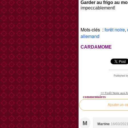
Garder au frigo au m
impeccablement!
Mots-clés :
forêt noire
,
allemand
CARDAMOME
Published
<< Forêt Noire aux Ab
commentaires
Ajouter un c
M
Martine
16/03/2021