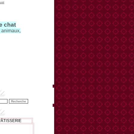
ust
le chat
s animaux,
PÂTISSERIE