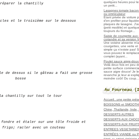
quelques heures pour les r
réparer la chantilly
un petit...
Lasagnes tomate bacon f
ou omnicuiseur
Etant privée de voiture 
d'en profiter pour liqui
cles et le troisième sur le dessous
plaques de lasagne. J'a
(petit modèle) et quelqu
toujours du fromage...
Saisie de courgette aux 
coriandre et sa version 
Une voisine absente m'
courgettes, une verte et u
simple ça n'existe pas! S
vous pouvez le remplacer
complet (ayant...
Poulet sauce aigre-doux a
Voilà deux fois en peu 
petite surface commerci
sauce aigre douce! Je le
le de dessus si le gâteau a fait une grosse
revanche je leur ai expl
moindre coût! Du coup...
bosse
Au Fourneau (
la chantilly sur tout le tour
Accueil...une petite pré
BOISSONS et SMOOTH
Chine, Thaïlande, Inde
DESSERTS AUTRES
DESSERTS AUX CHOC
 fondre et étaler sur une tôle froide et
DESSERTS AUX FRUIT
 frigo; racler avec un couteau
ENTREES VEGETARIE
ENTRÉES VIANDE ou 