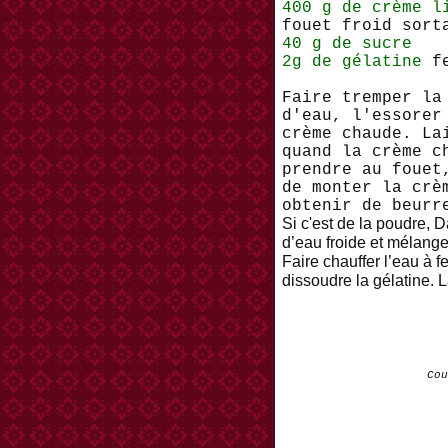
400 g de crème l
fouet froid sort
40 g de sucre
2g de gélatine
fe
Faire tremper la
d'eau, l'essorer
crème chaude. La
quand la crème c
prendre au fouet
de monter la crè
obtenir de beurr
Si c'est de la poudre,
D
d’eau froide et mélange
Faire chauffer l’eau à 
dissoudre la gélatine. L
Cou