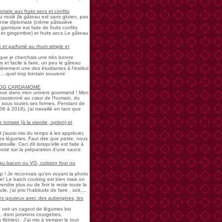
mate aux fruits secs et confits
u roulé (le gâteau est sans gluten, pas
rème diplomate (crème pâtissière
garniture est faite de fruits confits
et gingembre) et fruits secs Le gâteau
 et parfumé au rhum simple et
s que je cherchais une très bonne
 et facile à faire, un peu le gâteau
ièrement une des étudiantes à l'institut
...quel trop lointain souvenir
LOG CARDAMOME
nue dans mon univers gourmand ! Mon
passionné au cœur de l'humain, du
ne sous toutes ses formes. Pendant de
à 2018), j'ai travaillé en tant que
 tomate (à la viande, option) et
 j'aurai mis du temps à les apprécier,
 légumes. Faut dire que petite, nous
uille. Ceci dit lorsqu'elle est faite à
pose sur la préparation d'une sauce
 au bacon ou VG, cuisson four ou
! Je reconnais qu'en voyant la photo
e! Le batch cooking est bien mais on
endre plus ou de finir le reste toute la
e, j'ai pris l'habitude de faire , soit,...
rès gouteux avec des aubergines, les
de voir un cageot de légumes bio
, dont poivrons courgettes,
létries) . J'ai mis à tremper le tout