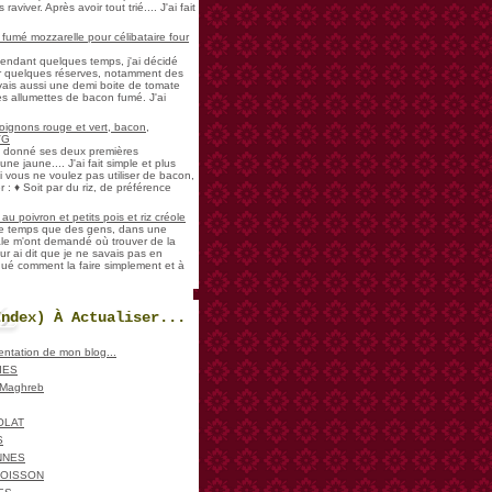
aviver. Après avoir tout trié.... J'ai fait
umé mozzarelle pour célibataire four
pendant quelques temps, j'ai décidé
der quelques réserves, notamment des
vais aussi une demi boite de tomate
es allumettes de bacon fumé. J'ai
oignons rouge et vert, bacon,
VG
a donné ses deux premières
ne jaune.... J'ai fait simple et plus
i vous ne voulez pas utiliser de bacon,
 : ♦ Soit par du riz, de préférence
u poivron et petits pois et riz créole
de temps que des gens, dans une
ale m'ont demandé où trouver de la
ur ai dit que je ne savais pas en
iqué comment la faire simplement et à
Index) À Actualiser...
sentation de mon blog...
IES
, Maghreb
OLAT
S
NNES
POISSON