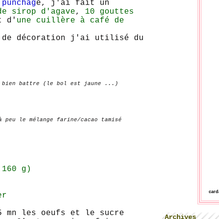
 punchag
e, j'ai fait un
de sirop d'agave
,
10 gouttes
 d'
une cuillère à café de
 de décoration j'ai utilisé du
 bien battre (le bol est jaune ...)
 peu le mélange farine/cacao tamisé
 160 g)
car
mer
5 mn les oeufs et le sucre
Archives