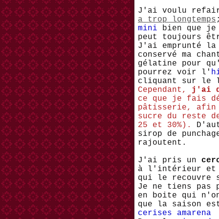
J'ai voulu refa
a trop longtemps
mini
bien que je 
peut toujours êt
J'ai emprunté l
conservé ma chan
gélatine pour qu
pourrez voir l'
h
cliquant sur le 
Cependant,
j'ai 
ce que je fais d
pâtisserie, afin
sucre du reste d
25 et 30%).
D'aut
sirop de punchag
rajoutent.
J'ai pris un
cer
à l'intérieur et
qui le recouvre 
Je ne tiens pas 
en boite qui n'o
que la saison es
cerises amarena