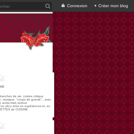
Connexion
+
Créer mon blog
OME
,tranches de vie, cuisine,critique
re, musique, "coups de gueule"...avec
 aussi,mais surtout
 d'un vécu riche en expériences et, en
ECETTES de CUISINE