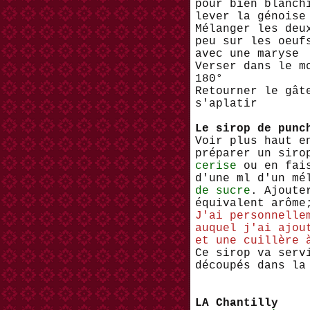
pour bien blanch
lever la génoise
Mélanger les deu
peu sur les oeuf
avec une maryse
Verser dans le m
180°
Retourner le gât
s'aplatir
Le sirop de punc
Voir plus haut e
préparer un sir
cerise
ou en fais
d'une ml d'un m
de sucre
. Ajout
équivalent arôm
J'ai personnelle
auquel j'ai ajou
et une cuillère 
Ce sirop va serv
découpés dans la
LA Chantilly