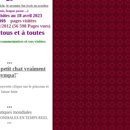
icle
,
le premier fut écrit en octobre
uis, longue pause ...)
isites au 18 avril 2023
395
pages visitées
2/2012 (56 598 Pages vues)
tous et à toutes
s commentaires et vos visites:
•••
 petit chat vraiment
sympa!
"
uverte clique sur le pinceau et
laisse faire
•••
MONDIALES EN TEMPS REEL
•••