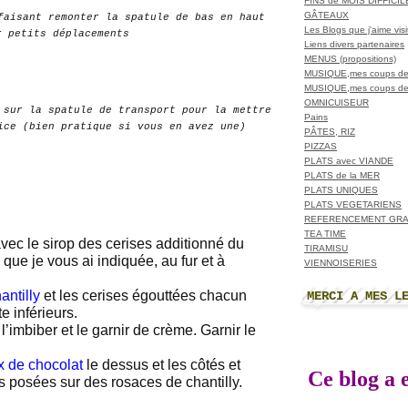
FINS de MOIS DIFFICI
GÂTEAUX
faisant remonter la spatule de bas en haut
Les Blogs que j'aime visit
r petits déplacements
Liens divers partenaires
MENUS (propositions)
MUSIQUE,mes coups de
MUSIQUE,mes coups de
OMNICUISEUR
 sur la spatule de transport pour la mettre
Pains
ice (bien pratique si vous en avez une)
PÂTES, RIZ
PIZZAS
PLATS avec VIANDE
PLATS de la MER
PLATS UNIQUES
PLATS VEGETARIENS
REFERENCEMENT GRA
TEA TIME
vec le sirop des cerises additionné du
TIRAMISU
 que je vous ai indiquée, au fur et à
VIENNOISERIES
antilly
et les cerises égouttées chacun
MERCI A MES L
e inférieurs.
 l’imbiber et le garnir de crème. Garnir le
 de chocolat
le dessus et les côtés et
Ce blog a e
s posées sur des rosaces de chantilly.