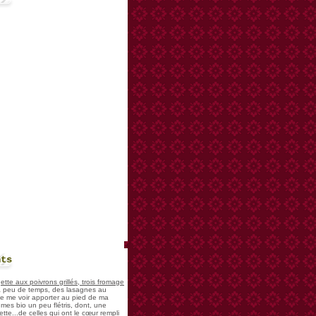
nts
te aux poivrons grillés, trois fromage
 a peu de temps, des lasagnes au
 de me voir apporter au pied de ma
mes bio un peu flétris, dont, une
tte...de celles qui ont le cœur rempli