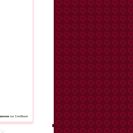
damome
sur ComBoost