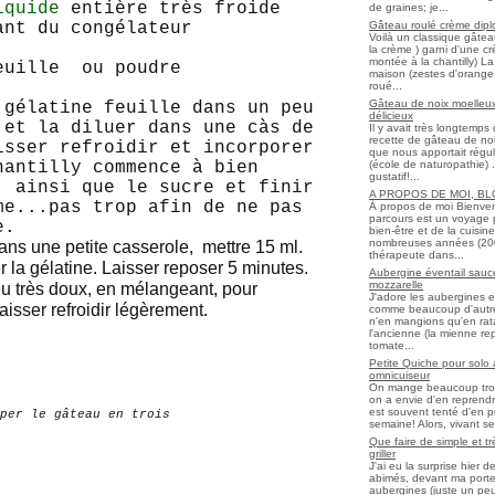
iquide
entière très froide
de graines; je...
Gâteau roulé crème diplo
ant du congélateur
Voilà un classique gâtea
la crème ) garni d'une c
montée à la chantilly) La 
uille ou poudre
maison (zestes d'orange 
roué...
Gâteau de noix moelleux
 gélatine feuille dans un peu
délicieux
 et la diluer dans une càs de
Il y avait très longtemp
recette de gâteau de noix
isser refroidir et incorporer
que nous apportait régul
(école de naturopathie) ..
hantilly commence à bien
gustatif!...
, ainsi que le sucre et finir
A PROPOS DE MOI, B
me...pas trop afin de ne pas
À propos de moi Bienve
parcours est un voyage 
e.
bien-être et de la cuisi
nombreuses années (2006 
ans une petite casserole, mettre 15 ml.
thérapeute dans...
r la gélatine. Laisser reposer 5 minutes.
Aubergine éventail sauce
mozzarelle
feu très doux, en mélangeant, pour
J'adore les aubergines et
aisser refroidir légèrement.
comme beaucoup d'autres
n'en mangions qu'en ratato
l'ancienne (la mienne re
tomate...
Petite Quiche pour solo
omnicuiseur
On mange beaucoup trop 
on a envie d'en reprendr
est souvent tenté d'en pr
per le gâteau en trois
semaine! Alors, vivant seul
Que faire de simple et t
griller
J'ai eu la surprise hier 
abimés, devant ma porte
aubergines (juste un peu f