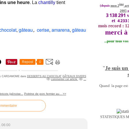
oins une heure
. La
chantilly
tient
ème
(depuis
mon 2
art
2005
p
3 138 291
v
4 233 
et
mois record : 1
chocolat
,
gâteau
cerise
,
amarena
,
gâteau
,
merci à 
...pour tous vo
Repost
0
"
Je suis un
 by CARDAMOME
dans
DESSERTS AU CHOCOLAT
GÂTEAUX DIVERS
commenter cet article
…
Quand la page est o
ricots (génoise...
Poitrine de porc fermier au... >>
ommentaire
STATISTIQUES 
 06:00