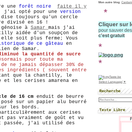
Mon autre blog
:
Cardam
ire une
forêt noire
faite il y
*
; j'ai opté pour une
version
dise toujours qu'un cercle
re divisé en 16 !
Cliquer sur 
a génoise à
Samar
mais j'ai
pour sauver de
tilly aidée d'un soupçon de
c'est gratuit
'elle soit plus ferme; Vous
istorique de ce gâteau
en
*
lien de Samar.
diminué la quantité de sucre
ésormais pour toute ma
*
 de ne jamais dépasser 30% de
es ingrédients ( souvent entre
ant que la chantilly, le
e et les cerises amarena en
Select Language
▼
Recherche
cle de 16 cm
enduit de beurre
 posé sur un papier alu beurré
sur les bords.
Texte Libre
particulièrement aux cerises
nt pas vraiment de goût et vu
t passée, j'ai utilisé des