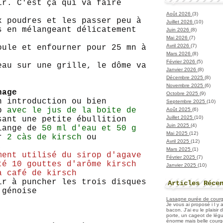
ir. C'est ça qui va faire
Août 2026
(3)
x poudres et les passer peu à
Juillet 2026
(10)
s en mélangeant délicatement
Juin 2026
(8)
Mai 2026
(7)
Avril 2026
(7)
oule et enfourner pour 25 mn à
Mars 2026
(8)
Février 2026
(5)
eau sur une grille, le dôme va
Janvier 2026
(8)
Décembre 2025
(8)
Novembre 2025
(6)
hage
Octobre 2025
(9)
n introduction ou bien
Septembre 2025
(10)
op
avec le jus de la boite de
Août 2025
(6)
Juillet 2025
(10)
ant une petite ébullition
Juin 2025
(4)
élange de
50 ml d'eau et 50 g
Mai 2025
(12)
er
2 càs de kirsch
ou
Avril 2025
(12)
e;
Mars 2025
(1)
ment utilisé du sirop d'agave
Février 2025
(7)
té 10 gouttes d'arôme kirsch
Janvier 2025
(10)
à café de kirsch
ir à puncher les trois disques
Articles Réce
 génoise
Lasagne purée de courget
Je vous ai proposé i l y
bacon. J'ai eu le plaisir
porte, un cageot de légu
énorme mais belle courge