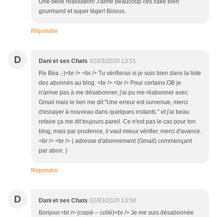
Une belle réalisation! J'aime beaucoup ces cake bien
gourmand et super léger! Bisous.
Répondre
D
Dani et ses Chats
02/03/2020 13:51
Re Béa ;-)<br /> <br /> Tu vérifieras si je suis bien dans la liste
des abonnés au blog. <br /> <br /> Pour certains OB je
n'arrive pas à me désabonner, j'ai pu me réabonner avec
Gmail mais le lien me dit "Une erreur est survenue, merci
d'essayer à nouveau dans quelques instants." et j'ai beau
refaire ça me dit toujours pareil. Ce n'est pas le cas pour ton
blog, mais par prudence, il vaut mieux vérifier, merci d'avance.
<br /> <br /> ( adresse d'abonnement (Gmail) commençant
par abon. )
Répondre
D
Dani et ses Chats
02/03/2020 13:50
Bonjour.<br /> (copié – collé)<br /> Je me suis désabonnée