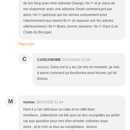
de ton blog avec mon adresse Orange,<br /> et je viens de
me réabonner avec une adresse Gmail commençant par
abon.<br /> (adresse qui me servira uniquement pour
l'abonnement aux news)<br /> Je repasse voir tes articles
ultérieurement.<br /> Bises, bonne semaine.<br /> Dani (Les
Chats du Bocage)
Répondre
C
CARDAMOME
02/03/2020 22:29
coucou, Dany oui tu y es; j'ai mis un moment...je sais
à peine comment ça fonctionne pour trouver ça! lol
bisous
M
manou
28/02/2020 11:04
Hum il a l'air délicieux ce cake et en effet bien
moelleux...j'attendrais cet été que j'ai des courgettes au jardin
car pas question pour moi d'en acheter cultivées sous
serre...et je n'en ai plus au congélateur...bisous