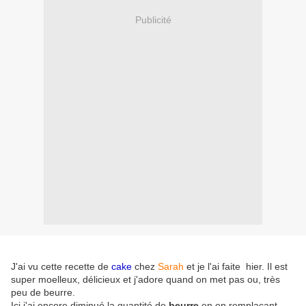
Publicité
J'ai vu cette recette de
cake
chez
Sarah
et je l'ai faite hier. Il est
super moelleux, délicieux et j'adore quand on met pas ou, très
peu de beurre.
Ici j'ai encore diminué la quantité de
beurre
en en remplaçant