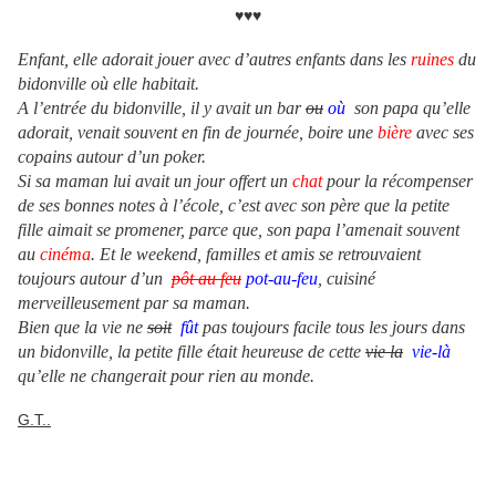
♥♥♥
Enfant, elle adorait jouer avec d’autres enfants dans les
ruines
du
bidonville où elle habitait.
A l’entrée du bidonville, il y avait un bar
ou
où
son papa qu’elle
adorait, venait souvent en fin de journée, boire une
bière
avec ses
copains autour d’un poker.
Si sa maman lui avait un jour offert un
chat
pour la récompenser
de ses bonnes notes à l’école, c’est avec son père que la petite
fille aimait se promener, parce que, son papa l’amenait souvent
au
cinéma
. Et le weekend, familles et amis se retrouvaient
toujours autour d’un
pôt au feu
pot-au-feu
, cuisiné
merveilleusement par sa maman.
Bien que la vie ne
soit
fût
pas toujours facile tous les jours dans
un bidonville, la petite fille était heureuse de cette
vie la
vie-là
qu’elle ne changerait pour rien au monde.
G.T..