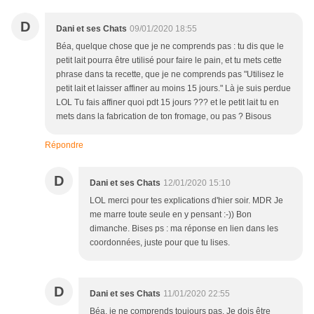
D
Dani et ses Chats
09/01/2020 18:55
Béa, quelque chose que je ne comprends pas : tu dis que le
petit lait pourra être utilisé pour faire le pain, et tu mets cette
phrase dans ta recette, que je ne comprends pas "Utilisez le
petit lait et laisser affiner au moins 15 jours." Là je suis perdue
LOL Tu fais affiner quoi pdt 15 jours ??? et le petit lait tu en
mets dans la fabrication de ton fromage, ou pas ? Bisous
Répondre
D
Dani et ses Chats
12/01/2020 15:10
LOL merci pour tes explications d'hier soir. MDR Je
me marre toute seule en y pensant :-)) Bon
dimanche. Bises ps : ma réponse en lien dans les
coordonnées, juste pour que tu lises.
D
Dani et ses Chats
11/01/2020 22:55
Béa, je ne comprends toujours pas. Je dois être