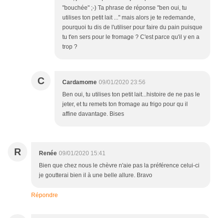
"bouchée" ;-) Ta phrase de réponse "ben oui, tu
utilises ton petit lait ..." mais alors je te redemande,
pourquoi tu dis de l'utiliser pour faire du pain puisque
tu t'en sers pour le fromage ? C'est parce qu'il y en a
trop ?
C
Cardamome
09/01/2020 23:56
Ben oui, tu utilises ton petit lait...histoire de ne pas le
jeter, et tu remets ton fromage au frigo pour qu il
affine davantage. Bises
R
Renée
09/01/2020 15:41
Bien que chez nous le chèvre n'aie pas la préférence celui-ci
je goutterai bien il à une belle allure. Bravo
Répondre