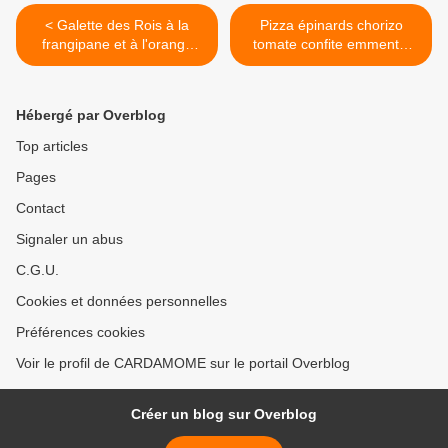
< Galette des Rois à la
Pizza épinards chorizo
frangipane et à l'orange
tomate confite emmental
confite
oeuf à cheval >
Hébergé par Overblog
Top articles
Pages
Contact
Signaler un abus
C.G.U.
Cookies et données personnelles
Préférences cookies
Voir le profil de CARDAMOME sur le portail Overblog
Créer un blog sur Overblog