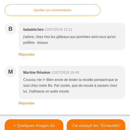
Ajouter un commentaire
B
babakitchen
13/07/2018 13:11
j'adore, chez moi les gâteaux aux pommes sont ceux qu'on
préfère - bisous
Répondre
M
Martine Réunion
12/07/2018 19:46
Coucou,<br /> Bien envie de tester la recette pendant que je
suis chez notre fils. Par contre, pas de moule à savarin chez
lui. J'utiliserai un autre moule
Répondre
< Quelques images du
J'ai essayé les "Echaudés"