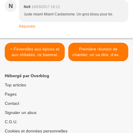
N
Nell
16/03/2017 16:12
Juste miam! Miam! Cardamome. Un gros bisou pour toi.
Répondre
< Fèverolles aux épices et
Première réunion de
aux shitakés, riz basmati
chantier, on va dire, d'avant
créole
chantier pour la
construction de
Cardam'Home! >
Hébergé par Overblog
Top articles
Pages
Contact
Signaler un abus
C.G.U.
Cookies et données personnelles