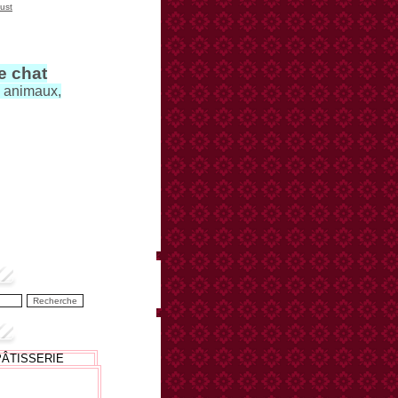
ust
le chat
s animaux,
PÂTISSERIE