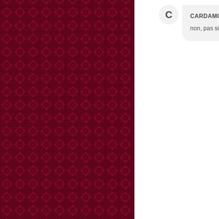
C
CARDAM
non, pas s