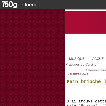
MUSIQUE
ACCUEI
Pratiques de Cuisine
<< Taxation envisag
2 septembre 2016
Pain brioché 
J'ai trouvé cett
site "
Bonapp
". J