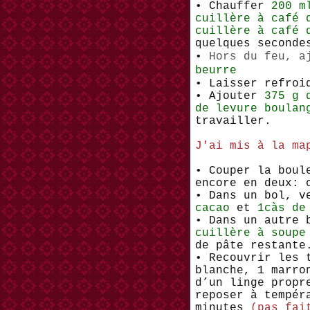
• Chauffer
200 m
cuillère à café 
cuillère à café 
quelques seconde
•
Hors du feu, a
beurre
• Laisser refroi
• Ajouter
375 g 
de levure boulan
travailler.
J'ai mis à la ma
• Couper la boul
encore en deux: 
• Dans un bol, v
cacao
et
1càs de
• Dans un autre 
cuillère à soup
de pâte restante
• Recouvrir les 
blanche, 1 marro
d’un linge propr
reposer à tempér
minutes
(pas fai