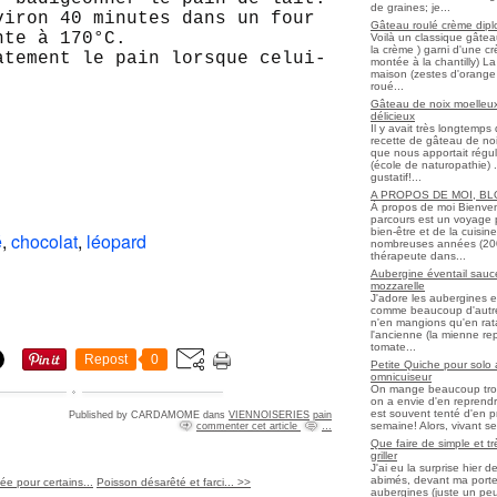
de graines; je...
viron 40 minutes dans un four
Gâteau roulé crème diplo
nte à 170°C.
Voilà un classique gâtea
la crème ) garni d'une c
atement le pain lorsque celui-
montée à la chantilly) La 
maison (zestes d'orange 
roué...
Gâteau de noix moelleux
délicieux
Il y avait très longtemp
recette de gâteau de noix
que nous apportait régul
(école de naturopathie) ..
gustatif!...
A PROPOS DE MOI, B
À propos de moi Bienve
parcours est un voyage 
bien-être et de la cuisi
é
,
chocolat
,
léopard
nombreuses années (2006 
thérapeute dans...
Aubergine éventail sauce
mozzarelle
J'adore les aubergines et
comme beaucoup d'autres
n'en mangions qu'en ratato
l'ancienne (la mienne re
tomate...
Repost
0
Petite Quiche pour solo
omnicuiseur
On mange beaucoup trop 
on a envie d'en reprendr
est souvent tenté d'en pr
Published by CARDAMOME
dans
VIENNOISERIES
pain
semaine! Alors, vivant seul
commenter cet article
…
Que faire de simple et t
griller
J'ai eu la surprise hier 
abimés, devant ma porte
ée pour certains...
Poisson désarêté et farci... >>
aubergines (juste un peu f