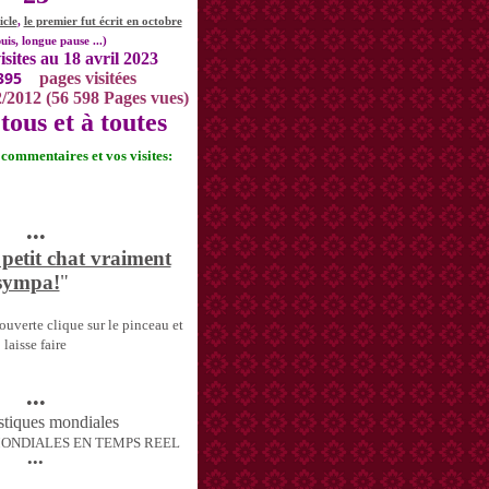
icle
,
le premier fut écrit en octobre
uis, longue pause ...)
isites au 18 avril 2023
395
pages visitées
2/2012 (56 598 Pages vues)
tous et à toutes
s commentaires et vos visites:
•••
 petit chat vraiment
sympa!
"
uverte clique sur le pinceau et
laisse faire
•••
MONDIALES EN TEMPS REEL
•••