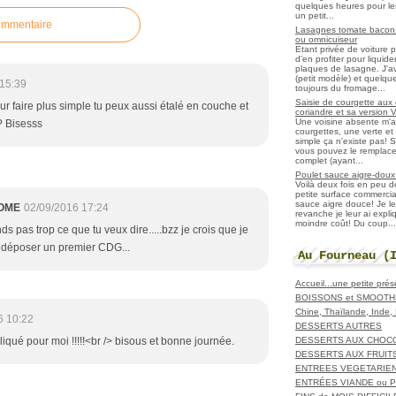
quelques heures pour les r
un petit...
ommentaire
Lasagnes tomate bacon f
ou omnicuiseur
Etant privée de voiture 
d'en profiter pour liqui
plaques de lasagne. J'a
(petit modèle) et quelqu
15:39
toujours du fromage...
Saisie de courgette aux 
ur faire plus simple tu peux aussi étalé en couche et
coriandre et sa version 
Une voisine absente m'
? Bisesss
courgettes, une verte et u
simple ça n'existe pas! S
vous pouvez le remplacer
complet (ayant...
Poulet sauce aigre-doux a
Voilà deux fois en peu 
petite surface commerci
sauce aigre douce! Je le
OME
02/09/2016 17:24
revanche je leur ai expl
moindre coût! Du coup...
s pas trop ce que tu veux dire.....bzz je crois que je
r déposer un premier CDG...
Au Fourneau (
Accueil...une petite pré
BOISSONS et SMOOTH
Chine, Thaïlande, Inde
6 10:22
DESSERTS AUTRES
DESSERTS AUX CHOC
iqué pour moi !!!!!<br /> bisous et bonne journée.
DESSERTS AUX FRUIT
ENTREES VEGETARIE
ENTRÉES VIANDE ou 