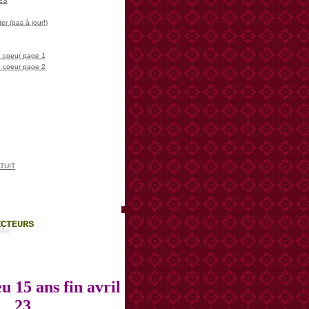
LES
er (pas à jour!)
 coeur page 1
 coeur page 2
TUIT
ECTEURS
u 15 ans fin avril
23