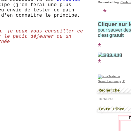
Mon autre blog
:
Cardam
cipe (j'en ferai une plus
*
eu envie de tester ce pain
 d'en connaitre le principe.
Cliquer sur 
pour sauver de
n, je peux vous conseiller ce
c'est gratuit
r le petit déjeuner ou un
rnée
*
*
Select Language
▼
Recherche
Texte Libre