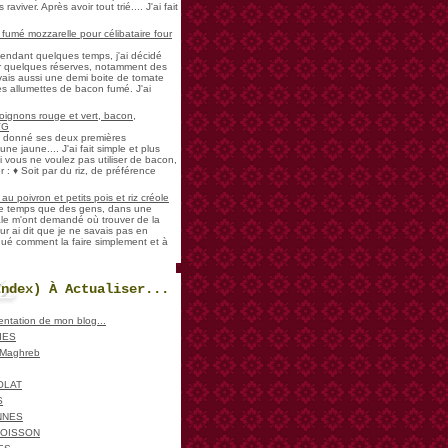
aviver. Après avoir tout trié.... J'ai fait
umé mozzarelle pour célibataire four
pendant quelques temps, j'ai décidé
der quelques réserves, notamment des
vais aussi une demi boite de tomate
es allumettes de bacon fumé. J'ai
oignons rouge et vert, bacon,
VG
a donné ses deux premières
ne jaune.... J'ai fait simple et plus
i vous ne voulez pas utiliser de bacon,
 : ♦ Soit par du riz, de préférence
u poivron et petits pois et riz créole
de temps que des gens, dans une
ale m'ont demandé où trouver de la
ur ai dit que je ne savais pas en
iqué comment la faire simplement et à
Index) À Actualiser...
sentation de mon blog...
IES
, Maghreb
OLAT
S
NNES
POISSON