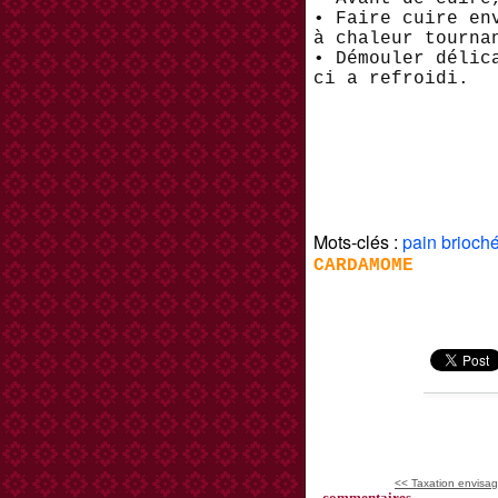
• Faire cuire en
à chaleur tourna
• Démouler délic
ci a refroidi.
Mots-clés :
pain brioch
CARDAMOME
<< Taxation envisag
commentaires