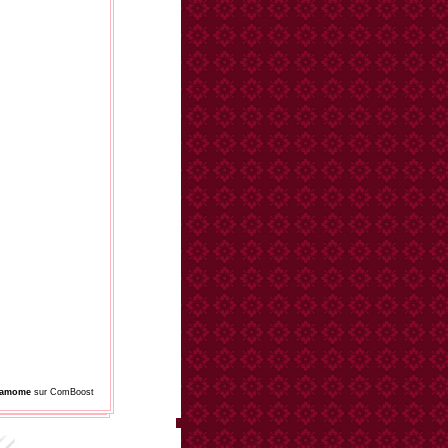
damome
sur ComBoost