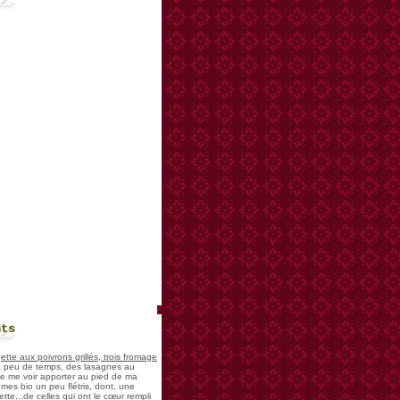
nts
te aux poivrons grillés, trois fromage
 a peu de temps, des lasagnes au
 de me voir apporter au pied de ma
mes bio un peu flétris, dont, une
tte...de celles qui ont le cœur rempli