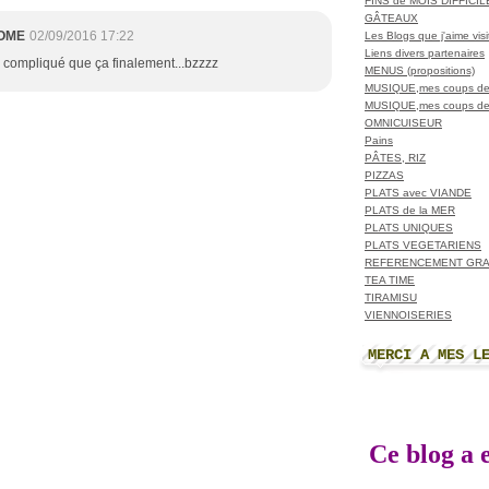
FINS de MOIS DIFFICI
GÂTEAUX
OME
02/09/2016 17:22
Les Blogs que j'aime visit
Liens divers partenaires
i compliqué que ça finalement...bzzzz
MENUS (propositions)
MUSIQUE,mes coups de
MUSIQUE,mes coups de
OMNICUISEUR
Pains
PÂTES, RIZ
PIZZAS
PLATS avec VIANDE
PLATS de la MER
PLATS UNIQUES
PLATS VEGETARIENS
REFERENCEMENT GRA
TEA TIME
TIRAMISU
VIENNOISERIES
MERCI A MES L
Ce blog a e