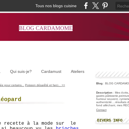
Tous nos blogs cuisine
BLOG CARDAMOME
L
Qui suis-je?
Cardamust
Ateliers
Blog
: BLOG CARDAM
ée pour certains...
Poisson désarêté et farci... >>
Description
: Mes écrits
gastro,pâtisserie,peintu
léopard
humour souvent, cynisme
authenticité....résultats
fond alléchant, mes R
Contact
DIVERS INFO
e recette à la mode sur le
'ai beaucoup vu les
brioches