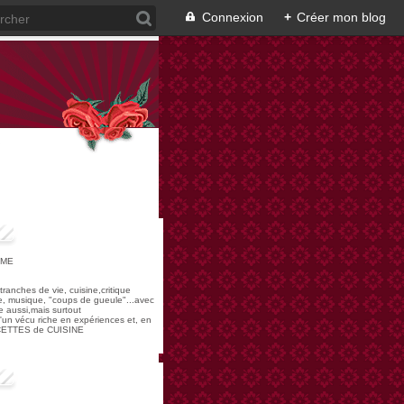
Connexion
+
Créer mon blog
OME
,tranches de vie, cuisine,critique
re, musique, "coups de gueule"...avec
 aussi,mais surtout
 d'un vécu riche en expériences et, en
ECETTES de CUISINE