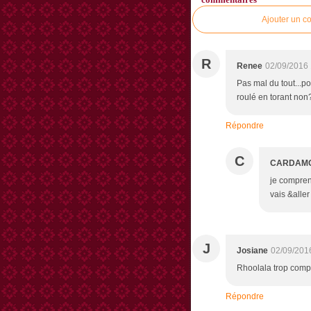
Ajouter un c
R
Renee
02/09/2016 
Pas mal du tout...po
roulé en torant non
Répondre
C
CARDAM
je comprend
vais &alle
J
Josiane
02/09/201
Rhoolala trop compl
Répondre