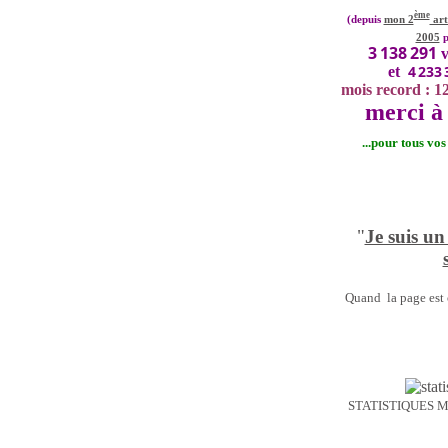
ème
(depuis
mon 2
art
2005
p
3 138 291
v
4 233 
et
mois record : 1
merci à 
...pour tous vo
"
Je suis un
Quand la page est o
STATISTIQUES 