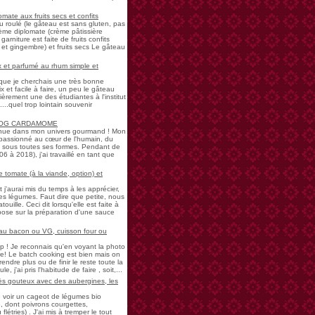
mate aux fruits secs et confits
u roulé (le gâteau est sans gluten, pas
rème diplomate (crème pâtissière
garniture est faite de fruits confits
et gingembre) et fruits secs Le gâteau
 et parfumé au rhum simple et
s que je cherchais une très bonne
 et facile à faire, un peu le gâteau
ièrement une des étudiantes à l'institut
...quel trop lointain souvenir
LOG CARDAMOME
nue dans mon univers gourmand ! Mon
passionné au cœur de l'humain, du
ne sous toutes ses formes. Pendant de
à 2018), j'ai travaillé en tant que
 tomate (à la viande, option) et
 j'aurai mis du temps à les apprécier,
 légumes. Faut dire que petite, nous
uille. Ceci dit lorsqu'elle est faite à
pose sur la préparation d'une sauce
 au bacon ou VG, cuisson four ou
! Je reconnais qu'en voyant la photo
e! Le batch cooking est bien mais on
endre plus ou de finir le reste toute la
e, j'ai pris l'habitude de faire , soit,...
rès gouteux avec des aubergines, les
de voir un cageot de légumes bio
, dont poivrons courgettes,
létries) . J'ai mis à tremper le tout