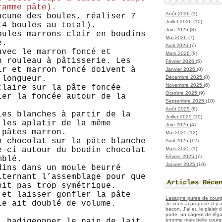
ramme pâte).
Août 2026
(3)
acune des boules, réaliser 7
Juillet 2026
(10)
14 boules au total).
Juin 2026
(8)
oules marrons clair en boudins
Mai 2026
(7)
e.
Avril 2026
(7)
avec le marron foncé et
Mars 2026
(8)
n rouleau à pâtisserie. Les
Février 2026
(5)
ir et marron foncé doivent à
Janvier 2026
(8)
Décembre 2025
(8)
 longueur.
Novembre 2025
(6)
claire sur la pâte foncée
Octobre 2025
(9)
ler la foncée autour de la
Septembre 2025
(10)
Août 2025
(6)
les blanches à partir de la
Juillet 2025
(10)
 les aplatir de la même
Juin 2025
(4)
 pâtes marron.
Mai 2025
(12)
n chocolat sur la pâte blanche
Avril 2025
(12)
Mars 2025
(1)
e-ci autour du boudin chocolat
Février 2025
(7)
mblé.
Janvier 2025
(10)
dins dans un moule beurré
lternant l’assemblage pour que
Articles Réce
oit pas trop symétrique.
 et laisser gonfler la pâte
Lasagne purée de courget
le ait doublé de volume.
Je vous ai proposé i l y
bacon. J'ai eu le plaisir
porte, un cageot de légu
énorme mais belle courge
, badigeonner le pain de lait.