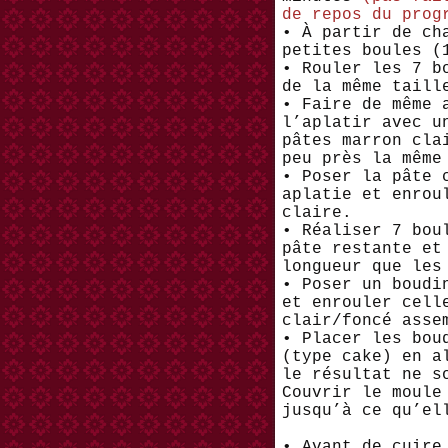
de repos du prog
• À partir de ch
petites boules (
• Rouler les 7 b
de la même taill
• Faire de même 
l’aplatir avec u
pâtes marron cla
peu près la même
• Poser la pâte 
aplatie et enrou
claire.
• Réaliser 7 bou
pâte restante et
longueur que les
• Poser un boudi
et enrouler cell
clair/foncé asse
• Placer les bou
(type cake) en a
le résultat ne s
Couvrir le moule
jusqu’à ce qu’el
• Avant de cuire