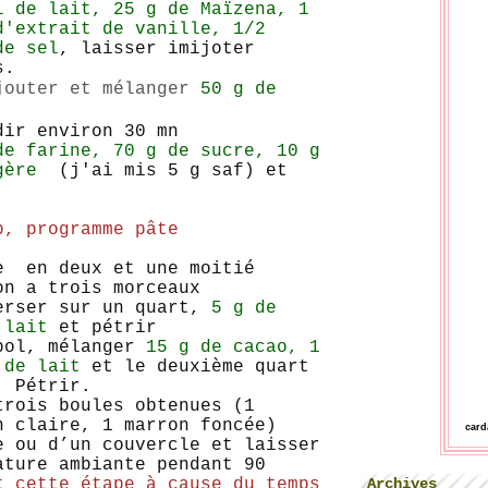
l de lait, 25 g de Maïzena, 1
d'extrait de vanille, 1/2
de sel
, laisser imijoter
s.
jouter et mélanger
50 g de
dir environ 30 mn
de farine, 70 g de sucre, 10 g
gère
(j'ai mis 5 g saf) et
p, programme pâte
e en deux et une moitié
on a trois morceaux
erser sur un quart,
5 g de
 lait
et pétrir
bol, mélanger
15 g de cacao, 1
e de lait
et le deuxième quart
. Pétrir.
trois boules obtenues (1
n claire, 1 marron foncée)
car
e ou d’un couvercle et laisser
ature ambiante pendant 90
Archives
t cette étape à cause du temps