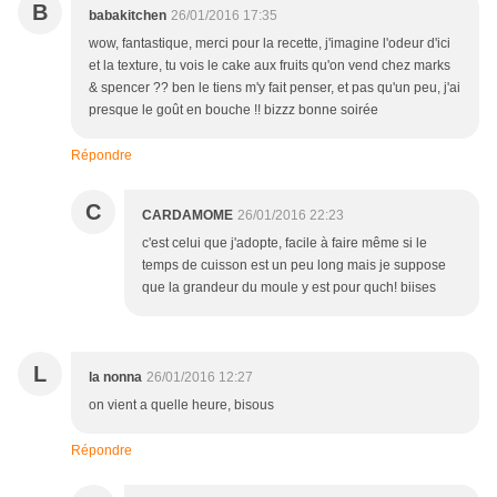
B
babakitchen
26/01/2016 17:35
wow, fantastique, merci pour la recette, j'imagine l'odeur d'ici
et la texture, tu vois le cake aux fruits qu'on vend chez marks
& spencer ?? ben le tiens m'y fait penser, et pas qu'un peu, j'ai
presque le goût en bouche !! bizzz bonne soirée
Répondre
C
CARDAMOME
26/01/2016 22:23
c'est celui que j'adopte, facile à faire même si le
temps de cuisson est un peu long mais je suppose
que la grandeur du moule y est pour quch! biises
L
la nonna
26/01/2016 12:27
on vient a quelle heure, bisous
Répondre