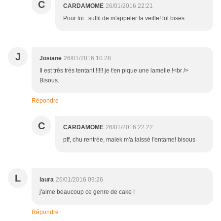
C
CARDAMOME
26/01/2016 22:21
Pour toi...suffit de m'appeler la veille! lol bises
J
Josiane
26/01/2016 10:28
Il est très très tentant !!!!! je t'en pique une lamelle !<br />
Bisous.
Répondre
C
CARDAMOME
26/01/2016 22:22
pff, chu rentrée, malek m'a laissé l'entame! bisous
L
laura
26/01/2016 09:26
j'aime beaucoup ce genre de cake !
Répondre