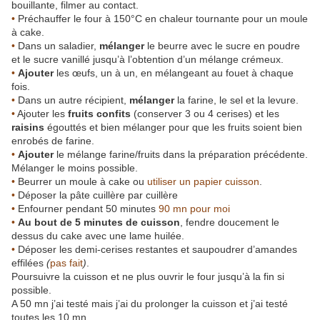
bouillante, filmer au contact.
•
Préchauffer le four à 150°C en chaleur tournante pour un moule
à cake.
•
Dans un saladier,
mélanger
le beurre avec le sucre en poudre
et le sucre vanillé jusqu’à l’obtention d’un mélange crémeux.
•
Ajouter
les œufs, un à un, en mélangeant au fouet à chaque
fois.
•
Dans un autre récipient,
mélanger
la farine, le sel et la levure.
•
Ajouter les
fruits confits
(conserver 3 ou 4 cerises) et les
raisins
égouttés et bien mélanger pour que les fruits soient bien
enrobés de farine.
•
Ajouter
le mélange farine/fruits dans la préparation précédente.
Mélanger le moins possible.
•
Beurrer un moule à cake ou
utiliser un papier cuisson
.
•
Déposer la pâte cuillère par cuillère
•
Enfourner pendant 50 minutes
90 mn pour moi
•
Au bout de 5 minutes de cuisson
, fendre doucement le
dessus du cake avec une lame huilée.
•
Déposer les demi-cerises restantes et saupoudrer d’amandes
effilées
(
pas fait
)
.
Poursuivre la cuisson et ne plus ouvrir le four jusqu’à la fin si
possible.
A 50 mn j’ai testé mais j’ai du prolonger la cuisson et j’ai testé
toutes les 10 mn