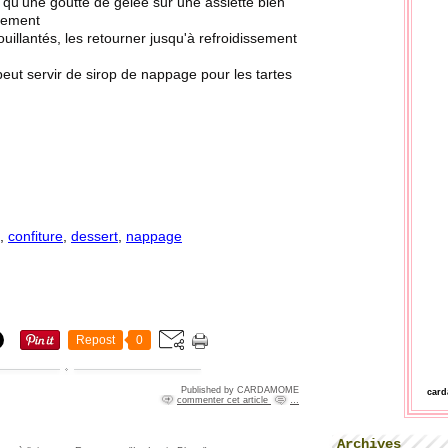
 qu'une goutte de gelée sur une assiette bien
ntement
uillantés, les retourner jusqu'à refroidissement
peut servir de sirop de nappage pour les tartes
,
confiture
,
dessert
,
nappage
Repost
0
Published by CARDAMOME
car
commenter cet article
…
Archives