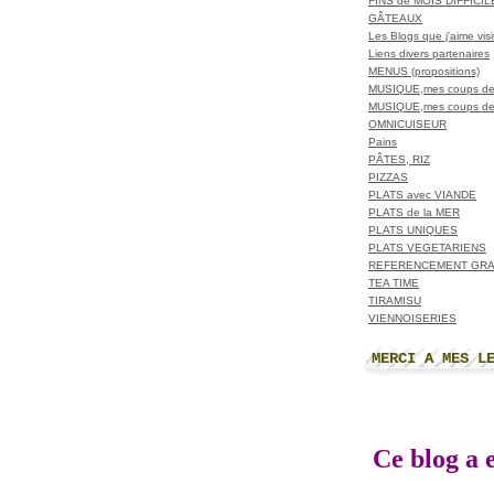
FINS de MOIS DIFFICI
GÂTEAUX
Les Blogs que j'aime visit
Liens divers partenaires
MENUS (propositions)
MUSIQUE,mes coups de
MUSIQUE,mes coups de
OMNICUISEUR
Pains
PÂTES, RIZ
PIZZAS
PLATS avec VIANDE
PLATS de la MER
PLATS UNIQUES
PLATS VEGETARIENS
REFERENCEMENT GRA
TEA TIME
TIRAMISU
VIENNOISERIES
MERCI A MES L
Ce blog a e