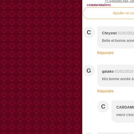
<< Epinards frais, cr
commentaires
Ajouter un c
C
Chrystel
01/01/201
Belle et bonne ann
Répondre
G
gatako
01/01/2015
très bonne année à t
Répondre
C
CARDAM
merci c'est