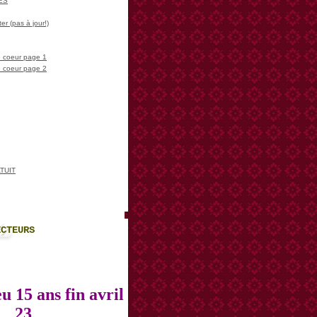
LES
er (pas à jour!)
 coeur page 1
 coeur page 2
TUIT
ECTEURS
u 15 ans fin avril
23