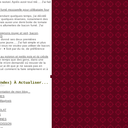
aviver. Après avoir tout trié.... J'ai fait
umé mozzarelle pour célibataire four
pendant quelques temps, j'ai décidé
der quelques réserves, notamment des
vais aussi une demi boite de tomate
es allumettes de bacon fumé. J'ai
oignons rouge et vert, bacon,
VG
a donné ses deux premières
ne jaune.... J'ai fait simple et plus
i vous ne voulez pas utiliser de bacon,
 : ♦ Soit par du riz, de préférence
u poivron et petits pois et riz créole
de temps que des gens, dans une
ale m'ont demandé où trouver de la
ur ai dit que je ne savais pas en
iqué comment la faire simplement et à
Index) À Actualiser...
sentation de mon blog...
IES
, Maghreb
OLAT
S
NNES
POISSON