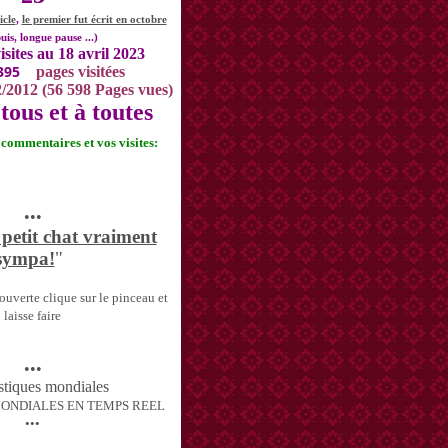
icle
,
le premier fut écrit en octobre
uis, longue pause ...)
isites au 18 avril 2023
395
pages visitées
2/2012 (56 598 Pages vues)
tous et à toutes
s commentaires et vos visites:
•••
 petit chat vraiment
sympa!
"
uverte clique sur le pinceau et
laisse faire
•••
MONDIALES EN TEMPS REEL
•••