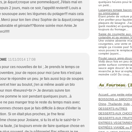
rs, je &quot;croque une pomme&quot;.J'étais mal en
quelques heures pour les r
un petit...
uis 2 jours, mais ce soir, l'appétit revient!! Louis a
Lasagnes tomate bacon f
ou omnicuiseur
e sousoupe avec les légumes du potager!!! mais cela
Etant privée de voiture 
..Merci pour ton lien chez Sophie de la &quot;conque
d'en profiter pour liqui
plaques de lasagne. J'a
t adorable et géniale!!?Bonne soirée mon Amie.Je
(petit modèle) et quelqu
toujours du fromage...
ci!!!!!
Saisie de courgette aux 
coriandre et sa version 
Une voisine absente m'
courgettes, une verte et u
simple ça n'existe pas! S
vous pouvez le remplacer
complet (ayant...
Poulet sauce aigre-doux a
OME
11/11/2014 17:08
Voilà deux fois en peu 
petite surface commerci
u pour ces nouvelles de toi ; Je prends le temps ce
sauce aigre douce! Je le
revanche je leur ai expl
ovembre, jour de repos pour moi (une fois n'est pas
moindre coût! Du coup...
pour te répondre un peu. je fais aussi bcp de soupes
nt et hier au boulot, j'en ai même avalé un blo
Au Fourneau (
ur mon 4heures!<br /> Je devrais suivre ton
Accueil...une petite pré
ne pomme le soir pendant quelques jours...à
BOISSONS et SMOOTH
de ne pas manger trop le reste du temps mais avec
Chine, Thaïlande, Inde
bonnes choses que je fais difficile à deux d'éviter la
DESSERTS AUTRES
DESSERTS AUX CHOC
n. Si on était plus proches, je t'ne ferai
DESSERTS AUX FRUIT
même chose pour Josiane, si tu lis et tu le sais!<br />
ENTREES VEGETARIE
a faute, j'ai toujours envie de faire quelque chose en
ENTRÉES VIANDE ou 
le plus souvent, de la pâtisserie! Par ailleurs je ne