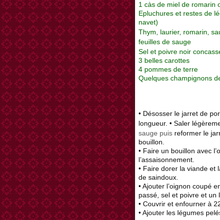
1 càs de miel de romarin o
Epluchures et restes de lé
navet)
Thym, laurier, romarin, sa
feuilles de sauge
Sel et poivre noir concass
3 belles carottes
4 pommes de terre
Quelques champignons de
• Désosser le jarret de por
longueur. • Saler légèreme
sauge puis
reformer le jarr
bouillon.
• Faire un bouillon avec l
l’assaisonnement.
• Faire dorer la viande et
de saindoux.
• Ajouter l’oignon coupé en
passé, sel et poivre et un
• Couvrir et enfourner à 
• Ajouter les légumes pel