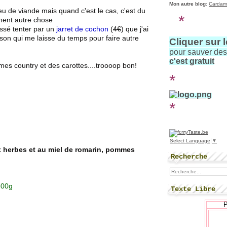
Mon autre blog
:
Cardam
u de viande mais quand c'est le cas, c'est du
*
ment autre chose
aissé tenter par un
jarret de cochon
(
4€
) que j'ai
son qui me laisse du temps pour faire autre
Cliquer sur 
pour sauver de
c'est gratuit
mes country et des carottes....troooop bon!
*
*
Select Language
▼
ux herbes et au miel de romarin, pommes
Recherche
800g
Texte Libre