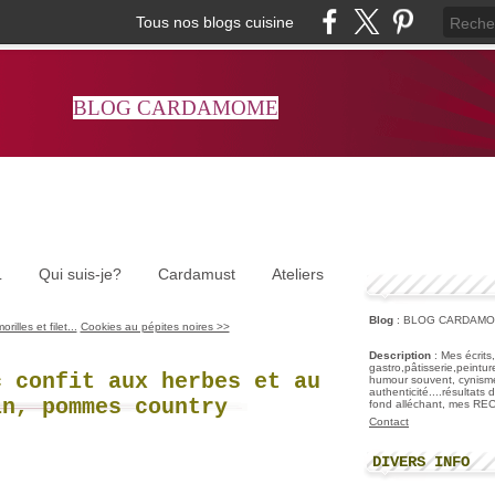
Tous nos blogs cuisine
BLOG CARDAMOME
L
Qui suis-je?
Cardamust
Ateliers
Blog
: BLOG CARDAM
illes et filet...
Cookies au pépites noires >>
Description
: Mes écrits
gastro,pâtisserie,peintu
c confit aux herbes et au
humour souvent, cynisme
authenticité....résultats
in, pommes country
fond alléchant, mes R
Contact
DIVERS INFO