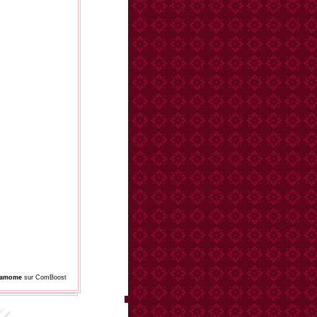
damome
sur ComBoost