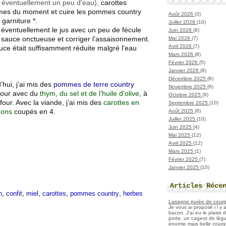
 éventuellement un peu d'eau),
carottes
mes du moment et cuire les pommes country
Août 2026
(3)
e garniture *.
Juillet 2026
(10)
ier éventuellement le jus avec un peu de fécule
Juin 2026
(8)
 sauce onctueuse et corriger l’assaisonnement.
Mai 2026
(7)
Avril 2026
(7)
sauce était suffisamment réduite malgré l'eau
Mars 2026
(8)
Février 2026
(5)
Janvier 2026
(8)
Décembre 2025
(8)
hui, j’ai mis des
pommes de terre country
Novembre 2025
(6)
four avec du
thym, du sel et de l’huile d’olive
, à
Octobre 2025
(9)
four. Avec la viande, j’ai mis des
carottes en
Septembre 2025
(10)
nons
coupés en 4.
Août 2025
(6)
Juillet 2025
(10)
Juin 2025
(4)
Mai 2025
(12)
Avril 2025
(12)
Mars 2025
(1)
Février 2025
(7)
Janvier 2025
(10)
Articles Réce
,
,
,
,
,
n
confit
miel
carottes
pommes country
herbes
Lasagne purée de courget
Je vous ai proposé i l y
bacon. J'ai eu le plaisir
porte, un cageot de légu
énorme mais belle courge