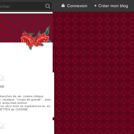
Connexion
+
Créer mon blog
OME
,tranches de vie, cuisine,critique
re, musique, "coups de gueule"...avec
 aussi,mais surtout
 d'un vécu riche en expériences et, en
ECETTES de CUISINE