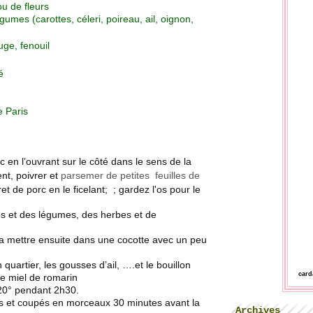
u de fleurs
gumes (carottes, céleri, poireau, ail, oignon,
uge, fenouil
é
 Paris
c en l’ouvrant sur le côté dans le sens de la
nt, poivrer et
parsemer de petites feuilles de
et de porc en le ficelant; ; gardez l'os pour le
’os et des légumes, des herbes et de
 la mettre ensuite dans une cocotte avec un peu
 quartier, les gousses d’ail, ….et le bouillon
car
 le miel de romarin
220° pendant 2h30.
és et coupés en morceaux 30 minutes avant la
Archives