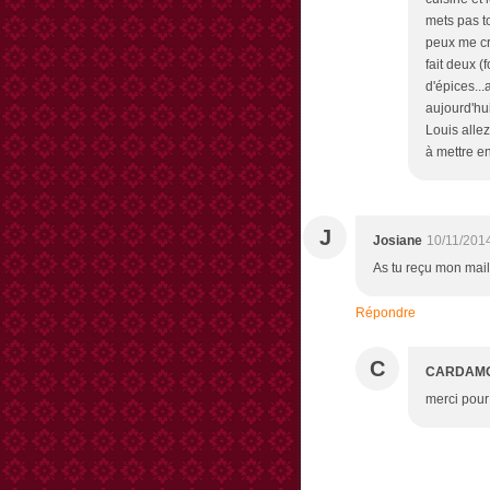
mets pas to
peux me cr
fait deux (
d'épices...
aujourd'hui
Louis allez
à mettre e
J
Josiane
10/11/201
As tu reçu mon mail
Répondre
C
CARDAM
merci pour 