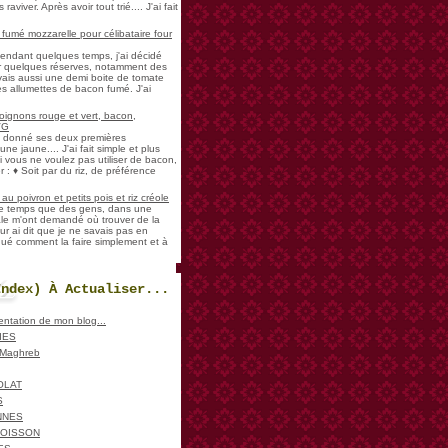
aviver. Après avoir tout trié.... J'ai fait
umé mozzarelle pour célibataire four
pendant quelques temps, j'ai décidé
der quelques réserves, notamment des
vais aussi une demi boite de tomate
es allumettes de bacon fumé. J'ai
oignons rouge et vert, bacon,
VG
a donné ses deux premières
ne jaune.... J'ai fait simple et plus
i vous ne voulez pas utiliser de bacon,
 : ♦ Soit par du riz, de préférence
u poivron et petits pois et riz créole
de temps que des gens, dans une
ale m'ont demandé où trouver de la
ur ai dit que je ne savais pas en
iqué comment la faire simplement et à
Index) À Actualiser...
sentation de mon blog...
IES
, Maghreb
OLAT
S
NNES
POISSON