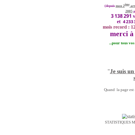
ème
(depuis
mon 2
art
2005
p
3 138 291
v
4 233 
et
mois record : 1
merci à 
...pour tous vo
"
Je suis un
Quand la page est o
STATISTIQUES 