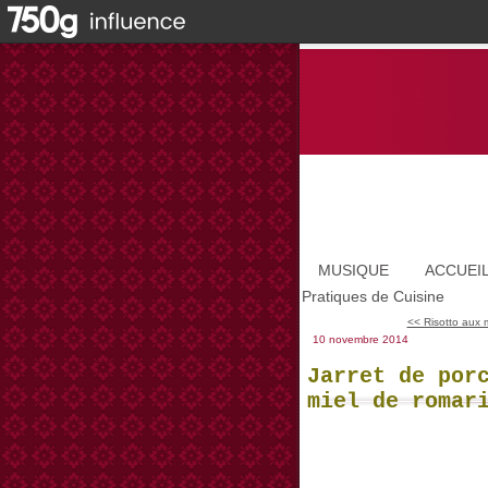
MUSIQUE
ACCUEI
Pratiques de Cuisine
<< Risotto aux mor
10 novembre 2014
Jarret de por
miel de romar