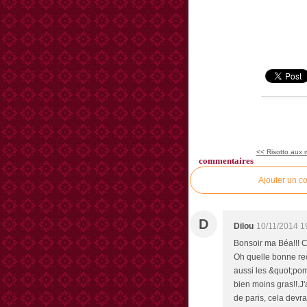
<< Risotto aux mor
commentaires
Ajouter un c
D
Dilou
10/11/2014 1
Bonsoir ma Béa!!! C
Oh quelle bonne recet
aussi les &quot;pom
bien moins gras!!.J
de paris, cela devrai