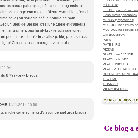
FINS de MOIS DIFFICI
GÂTEAUX
us les beaux pains que je fais sur le blog mais tu
Les Blogs que j'aime visit
oire j'en mange comme du gâteau. Avant hier , j'en ai
Liens divers partenaires
forme cake) au sarrasin et à la poudre de pain
MENUS (propositions)
avec un Bleu de Bresse, c'est une tuerie et d'ailleurs
MUSIQUE,mes coups de
MUSIQUE,mes coups de
 je n'ai vraiment pas faim!<br /> je vois que toi et
OMNICUISEUR
 un peu mieux... bon! <br /> allez je file, j'ai des trucs
Pains
n ligne! Gros bisous et partage avec Louis
PÂTES, RIZ
PIZZAS
PLATS avec VIANDE
PLATS de la MER
PLATS UNIQUES
4 11:04
PLATS VEGETARIENS
REFERENCEMENT GRA
 du 8 ???<br /> Bisous
TEA TIME
TIRAMISU
VIENNOISERIES
MERCI A MES L
OME
11/11/2014 16:59
ta si jolie carte et merci d'y avoir pensé! gros bisous
Ce blog a e