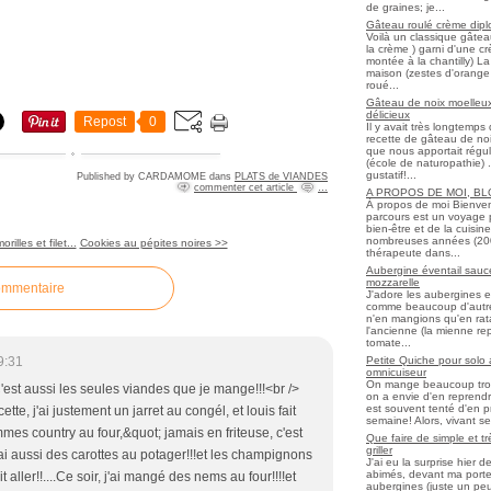
de graines; je...
Gâteau roulé crème diplo
Voilà un classique gâtea
la crème ) garni d'une c
montée à la chantilly) La 
maison (zestes d'orange 
roué...
Gâteau de noix moelleux
délicieux
Repost
0
Il y avait très longtemp
recette de gâteau de noix
que nous apportait régul
(école de naturopathie) ..
gustatif!...
Published by CARDAMOME
dans
PLATS de VIANDES
commenter cet article
…
A PROPOS DE MOI, B
À propos de moi Bienve
parcours est un voyage 
bien-être et de la cuisi
nombreuses années (2006 
illes et filet...
Cookies au pépites noires >>
thérapeute dans...
Aubergine éventail sauce
mozzarelle
ommentaire
J'adore les aubergines et
comme beaucoup d'autres
n'en mangions qu'en ratato
l'ancienne (la mienne re
tomate...
Petite Quiche pour solo
9:31
omnicuiseur
On mange beaucoup trop 
'est aussi les seules viandes que je mange!!!<br />
on a envie d'en reprendr
est souvent tenté d'en pr
te, j'ai justement un jarret au congél, et louis fait
semaine! Alors, vivant seul
mes country au four,&quot; jamais en friteuse, c'est
Que faire de simple et t
griller
'ai aussi des carottes au potager!!!et les champignons
J'ai eu la surprise hier 
abimés, devant ma porte
t aller!!....Ce soir, j'ai mangé des nems au four!!!!et
aubergines (juste un peu f