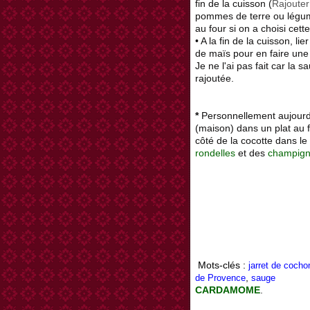
fin de la cuisson (
Rajouter
pommes de terre ou légu
au four si on a choisi cett
• A la fin de la cuisson, l
de maïs pour en faire une
Je ne l'ai pas fait car la 
rajoutée.
*
Personnellement aujourd’
(maison) dans un plat au 
côté de la cocotte dans le 
rondelles
et des
champig
Mots-clés :
jarret de cocho
,
de Provence
sauge
CARDAMOME
.