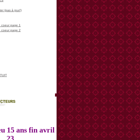
LES
er (pas à jour!)
 coeur page 1
 coeur page 2
TUIT
ECTEURS
u 15 ans fin avril
23