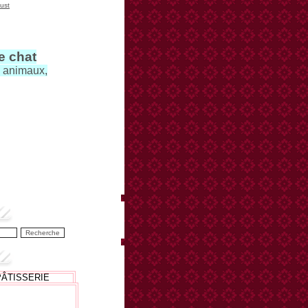
ust
le chat
s animaux,
PÂTISSERIE