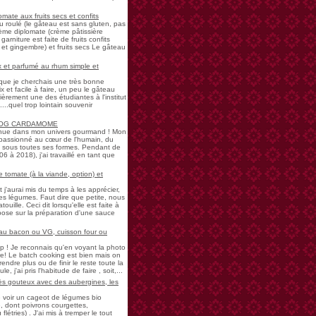
mate aux fruits secs et confits
u roulé (le gâteau est sans gluten, pas
rème diplomate (crème pâtissière
garniture est faite de fruits confits
et gingembre) et fruits secs Le gâteau
 et parfumé au rhum simple et
s que je cherchais une très bonne
 et facile à faire, un peu le gâteau
ièrement une des étudiantes à l'institut
...quel trop lointain souvenir
LOG CARDAMOME
nue dans mon univers gourmand ! Mon
passionné au cœur de l'humain, du
ne sous toutes ses formes. Pendant de
à 2018), j'ai travaillé en tant que
 tomate (à la viande, option) et
 j'aurai mis du temps à les apprécier,
 légumes. Faut dire que petite, nous
uille. Ceci dit lorsqu'elle est faite à
pose sur la préparation d'une sauce
 au bacon ou VG, cuisson four ou
! Je reconnais qu'en voyant la photo
e! Le batch cooking est bien mais on
endre plus ou de finir le reste toute la
e, j'ai pris l'habitude de faire , soit,...
rès gouteux avec des aubergines, les
de voir un cageot de légumes bio
, dont poivrons courgettes,
létries) . J'ai mis à tremper le tout