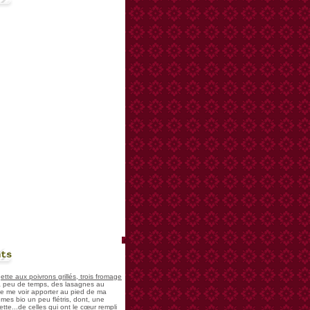
nts
te aux poivrons grillés, trois fromage
 a peu de temps, des lasagnes au
 de me voir apporter au pied de ma
mes bio un peu flétris, dont, une
tte...de celles qui ont le cœur rempli