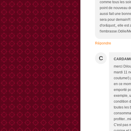
comme tous les soi
point de nouveau dep
aussi fait une bonn
sera pour demain!!!
d'or&quot;, elle es
t'embrasse.Odile/Mer
Répondre
C
CARDAM
merci Dilo
mardi 11 n
coutume!) 
en ce mome
emporté po
exemple, u
condition 
toutes les 
consommatio
profiter...
C'est pas m
cuisine et 