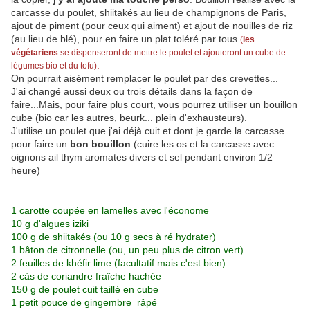
carcasse du poulet, shiitakés au lieu de champignons de Paris,
ajout de piment (pour ceux qui aiment) et ajout de nouilles de riz
(au lieu de blé), pour en faire un plat toléré par tous
(
les
végétariens
se dispenseront de mettre le poulet et ajouteront un cube de
.
légumes bio et du tofu)
On pourrait aisément remplacer le poulet par des crevettes...
J'ai changé aussi deux ou trois détails dans la façon de
faire...Mais, pour faire plus court, vous pourrez utiliser un bouillon
cube (bio car les autres, beurk... plein d'exhausteurs).
J'utilise un poulet que j'ai déjà cuit et dont je garde la carcasse
pour faire un
bon bouillon
(cuire les os et la carcasse avec
oignons ail thym aromates divers et sel pendant environ 1/2
heure)
1 carotte coupée en lamelles avec l'économe
10 g d'algues iziki
100 g de shiitakés (ou 10 g secs à ré hydrater)
1 bâton de citronnelle (ou, un peu plus de citron vert)
2 feuilles de khéfir lime (facultatif mais c'est bien)
2 càs de coriandre fraîche hachée
150 g de poulet cuit taillé en cube
1 petit pouce de gingembre râpé