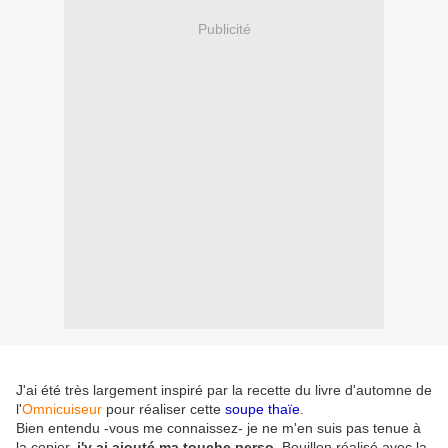
Publicité
J'ai été très largement inspiré par la recette du livre d'automne de
l'
Omnicuiseur
pour réaliser cette
soupe thaïe
.
Bien entendu -vous me connaissez- je ne m'en suis pas tenue à
la copier,
j'y ai ajouté ma touche perso
. Bouillon réalisé avec la