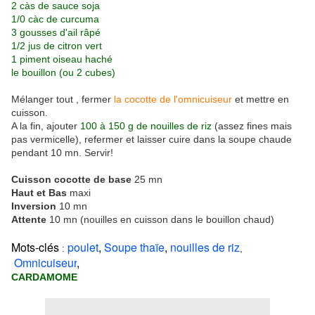
2 càs de sauce soja
1/0 càc de curcuma
3 gousses d'ail râpé
1/2 jus de citron vert
1 piment oiseau haché
le bouillon (ou 2 cubes)
Mélanger tout , fermer
la cocotte de l'omnicuiseur
et mettre en
cuisson.
A la fin, ajouter
100 à 150 g de
nouilles de riz
(assez fines mais
pas vermicelle), refermer et laisser cuire dans la soupe chaude
pendant 10 mn. Servir!
Cuisson cocotte de base
25 mn
Haut et Bas
maxi
Inversion
10 mn
Attente
10 mn (nouilles en cuisson dans le bouillon chaud)
Mots-clés
poulet
,
Soupe thaïe
,
nouilles de riz
:
,
Omnicuiseur
,
CARDAMOME