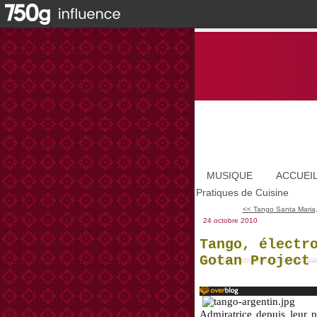
MUSIQUE
ACCUEI
Pratiques de Cuisine
<< Tango Santa Maria,
24 octobre 2010
Tango, électr
Gotan Project
Admiratrice depuis leur 