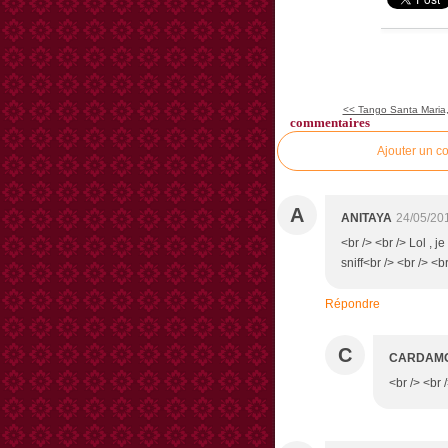
<< Tango Santa Maria,
commentaires
Ajouter un c
A
ANITAYA
24/05/20
<br /> <br /> Lol , j
sniff<br /> <br /> <br
Répondre
C
CARDAM
<br /> <br 