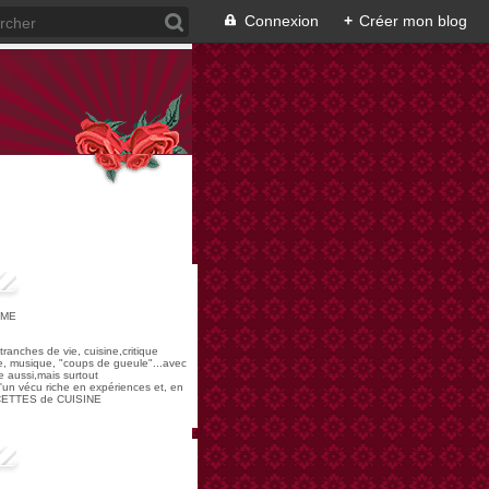
Connexion
+
Créer mon blog
OME
,tranches de vie, cuisine,critique
re, musique, "coups de gueule"...avec
 aussi,mais surtout
 d'un vécu riche en expériences et, en
ECETTES de CUISINE