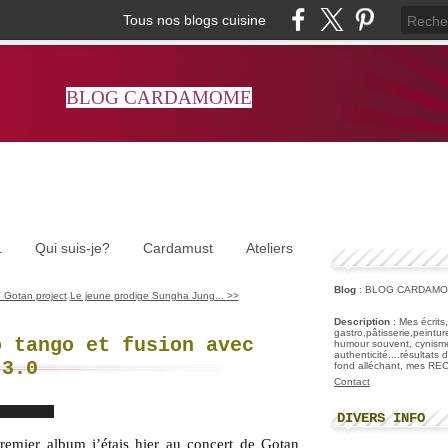
Tous nos blogs cuisine
BLOG CARDAMOME
L
Qui suis-je?
Cardamust
Ateliers
Blog
: BLOG CARDAM
 Gotan project
Le jeune prodige Sungha Jung... >>
Description
: Mes écrits
gastro,pâtisserie,peintu
o tango et fusion avec
humour souvent, cynisme
authenticité....résultats
 3.0
fond alléchant, mes R
Contact
DIVERS INFO
premier album j’étais hier au concert de Gotan