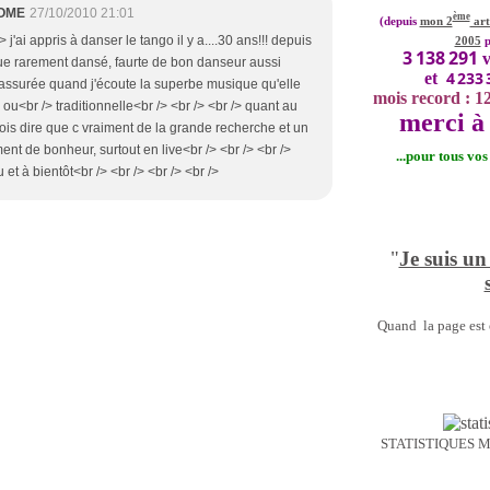
OME
27/10/2010 21:01
ème
(depuis
mon 2
art
> j'ai appris à danser le tango il y a....30 ans!!! depuis
2005
p
3 138 291
v
 que rarement dansé, faurte de bon danseur aussi
4 233 
et
n assurée quand j'écoute la superbe musique qu'elle
mois record : 1
o ou<br /> traditionnelle<br /> <br /> <br /> quant au
merci à 
dois dire que c vraiment de la grande recherche et un
nt de bonheur, surtout en live<br /> <br /> <br />
...pour tous vo
 et à bientôt<br /> <br /> <br /> <br />
"
Je suis un
Quand la page est o
STATISTIQUES 