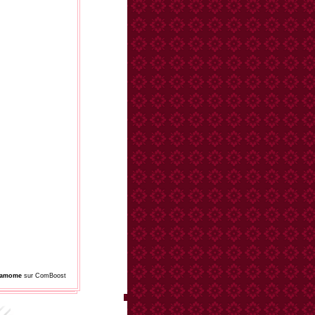
damome
sur ComBoost