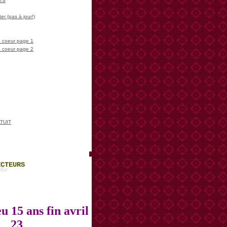
LES
er (pas à jour!)
 coeur page 1
 coeur page 2
TUIT
ECTEURS
u 15 ans fin avril
23