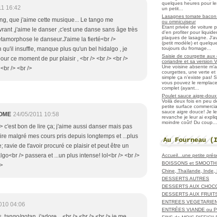
quelques heures pour les r
11 16:42
un petit...
Lasagnes tomate bacon f
ang, que j'aime cette musique... Le tango me
ou omnicuiseur
Etant privée de voiture 
ivrant ,j'aime le danser ,c'est une danse sans âge très
d'en profiter pour liqui
plaques de lasagne. J'a
amorphose le danseur.J'aime la fierté<br />
(petit modèle) et quelqu
toujours du fromage...
on qu'il insuffle, manque plus qu'un bel hidalgo , je
Saisie de courgette aux 
our ce moment de pur plaisir , <br /> <br /> <br />
coriandre et sa version 
Une voisine absente m'
<br /> <br />
courgettes, une verte et u
simple ça n'existe pas! S
vous pouvez le remplacer
complet (ayant...
Poulet sauce aigre-doux a
Voilà deux fois en peu 
petite surface commerci
sauce aigre douce! Je le
OME
24/05/2011 10:58
revanche je leur ai expl
moindre coût! Du coup...
/> c'est bon de lire ça; j'aime aussi danser mais pas
ire malgré mes cours pris depuis longtemps et ...plus
Au Fourneau (
; ravie de t'avoir procuré ce plaisir et peut être un
algo<br /> passera et ...un plus intense! lol<br /> <br />
Accueil...une petite pré
BOISSONS et SMOOTH
/>
Chine, Thaïlande, Inde
DESSERTS AUTRES
DESSERTS AUX CHOC
DESSERTS AUX FRUIT
ENTREES VEGETARIE
010 04:06
ENTRÉES VIANDE ou 
, tango/gotan, j'adore,...<br /> <br /> <br /> je me