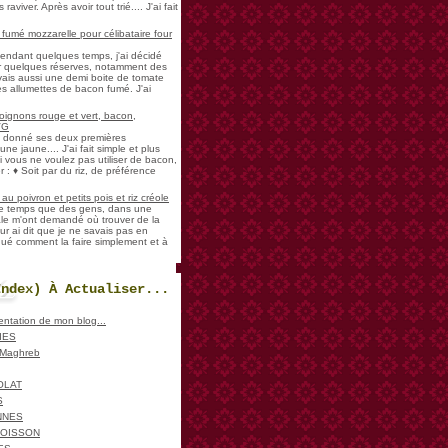
aviver. Après avoir tout trié.... J'ai fait
umé mozzarelle pour célibataire four
pendant quelques temps, j'ai décidé
der quelques réserves, notamment des
vais aussi une demi boite de tomate
es allumettes de bacon fumé. J'ai
oignons rouge et vert, bacon,
VG
a donné ses deux premières
ne jaune.... J'ai fait simple et plus
i vous ne voulez pas utiliser de bacon,
 : ♦ Soit par du riz, de préférence
u poivron et petits pois et riz créole
de temps que des gens, dans une
ale m'ont demandé où trouver de la
ur ai dit que je ne savais pas en
iqué comment la faire simplement et à
Index) À Actualiser...
sentation de mon blog...
IES
, Maghreb
OLAT
S
NNES
POISSON