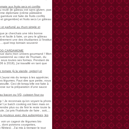
mate aux fruits secs et confits
u roulé (le gâteau est sans gluten, pas
rème diplomate (crème pâtissière
garniture est faite de fruits confits
et gingembre) et fruits secs Le gâteau
 et parfumé au rhum simple et
s que je cherchais une très bonne
 et facile à faire, un peu le gâteau
ièrement une des étudiantes à l'institut
...quel trop lointain souvenir
LOG CARDAMOME
nue dans mon univers gourmand ! Mon
passionné au cœur de l'humain, du
ne sous toutes ses formes. Pendant de
à 2018), j'ai travaillé en tant que
 tomate (à la viande, option) et
 j'aurai mis du temps à les apprécier,
 légumes. Faut dire que petite, nous
uille. Ceci dit lorsqu'elle est faite à
pose sur la préparation d'une sauce
 au bacon ou VG, cuisson four ou
! Je reconnais qu'en voyant la photo
e! Le batch cooking est bien mais on
endre plus ou de finir le reste toute la
e, j'ai pris l'habitude de faire , soit,...
rès gouteux avec des aubergines, les
de voir un cageot de légumes bio
, dont poivrons courgettes,
létries) . J'ai mis à tremper le tout