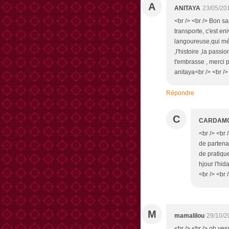
A
ANITAYA
23/05/20
<br /> <br /> Bon s
transporte, c'est en
langoureuse,qui mét
,l'histoire ,la passi
t'embrasse , merci p
anitaya<br /> <br /> 
Répondre
C
CARDAM
<br /> <br 
de partena
de pratique
hjour l'hid
<br /> <br 
M
mamalilou
29/10/2
<br /> <br /> oh yess