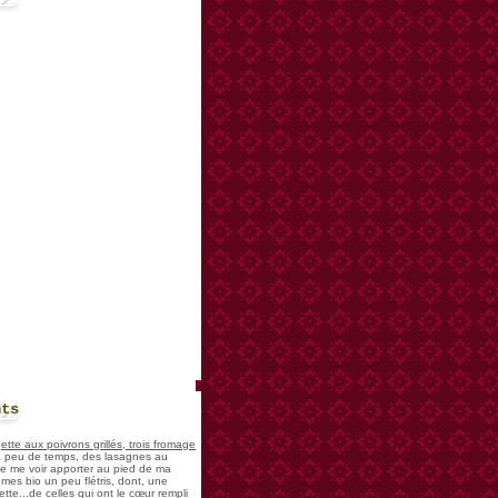
nts
te aux poivrons grillés, trois fromage
 a peu de temps, des lasagnes au
 de me voir apporter au pied de ma
mes bio un peu flétris, dont, une
tte...de celles qui ont le cœur rempli