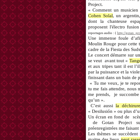
Project.
« Comment un musicien 
Cohen Solal
, un argenti
dont la chanteuse esp
proposent l'électro fusio
(
http://gotan_p
reportages audio :
Une immense foule d’afi
Moulin Rouge pour cette tr
cadre de la Fiesta des Suds
Le concert démarre sur u
se veut
avant tout «
Tan
et aux tripes tant il est l
par la puissance et la viol
finissant dans un bain de
« Tu me veux, je te repous
tu me fais attendre, nous 
me prends,
je succombe
qu’un ».
C’est aussi
la déchirur
« Desilusión » ou plus d’un
Un écran en fond de
scèn
de Gotan Project sui
préenregistrées me faisant
Les thèmes se succèdent
maitre des lieux
peut rass