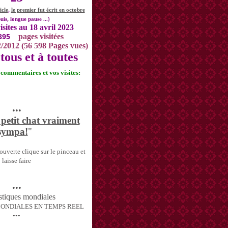
icle
,
le premier fut écrit en octobre
uis, longue pause ...)
isites au 18 avril 2023
395
pages visitées
2/2012 (56 598 Pages vues)
tous et à toutes
s commentaires et vos visites:
•••
 petit chat vraiment
sympa!
"
uverte clique sur le pinceau et
laisse faire
•••
MONDIALES EN TEMPS REEL
•••