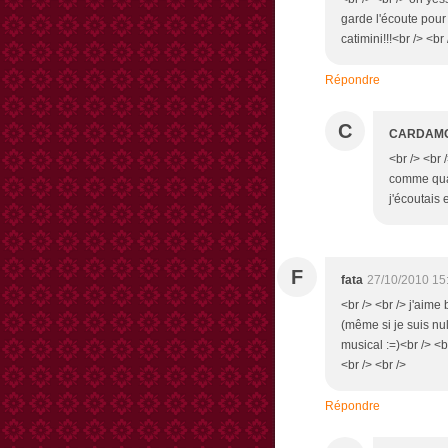
garde l'écoute pour 
catimini!!!<br /> <br 
Répondre
C
CARDAM
<br /> <br /
comme quan
j'écoutais e
F
fata
27/10/2010 15
<br /> <br /> j'aime 
(même si je suis nul
musical :=)<br /> <b
<br /> <br />
Répondre