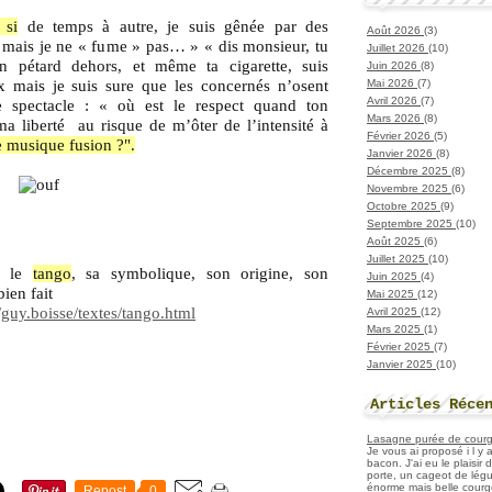
 si
de temps à autre, je suis gênée par des
Août 2026
(3)
mais je ne « fume » pas… » « dis monsieur, tu
Juillet 2026
(10)
n pétard dehors, et même ta cigarette, suis
Juin 2026
(8)
Mai 2026
(7)
ux mais je suis sure que les concernés n’osent
Avril 2026
(7)
le spectacle : « où est le respect quand ton
Mars 2026
(8)
ma liberté au risque de m’ôter de l’intensité à
Février 2026
(5)
e musique fusion ?".
Janvier 2026
(8)
Décembre 2025
(8)
Novembre 2025
(6)
Octobre 2025
(9)
Septembre 2025
(10)
Août 2025
(6)
Juillet 2025
(10)
r le
tango
, sa symbolique, son origine, son
Juin 2025
(4)
bien fait
Mai 2025
(12)
guy.boisse/textes/tango.html
Avril 2025
(12)
Mars 2025
(1)
Février 2025
(7)
Janvier 2025
(10)
Articles Réce
Lasagne purée de courget
Je vous ai proposé i l y
bacon. J'ai eu le plaisir
porte, un cageot de légu
énorme mais belle courge
Repost
0