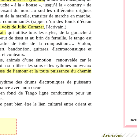
uche » à la « house », jusqu’à la « country » de
ersant du nord au sud les différentes origines
eu de la marelle, transiter de marche en marche,
 les communautés (rappel d’un des fonds d’écran
a voix de Julio Cortazar
, l'écrivain
.
).
ain
qui utilise tous les styles, de la gouache à
bout de tissu et au brin de ferraille, le tango est
adre de toile de la composition…. Violon,
rt, bandonéon, guitares, électroacoustique et
x et couteaux.
nus, animés d’une émotion
renouvelée car le
t a su utiliser les sons et les rythmes nouveaux
sse de l’amour et la toute puissance du chemin
rythme des drums électroniques de puissants
nance avec mon cœur.
en fond de Tango ligne conductrice pour un
s.
o peut bien être le lien culturel entre orient et
car
Archives