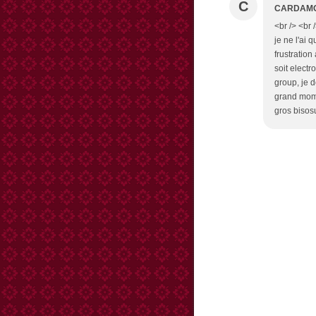
C
CARDAM
<br /> <br /
je ne l'ai
frustratio
soit electr
group, je 
grand mome
gros bisosu