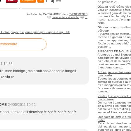
de graines; je...
Gâteau roulé crème diplo
Voilà un classique gâtea
la crème ) garni d'une c
Published by CARDAMOME
dans
EVENEMENTS
montée à la chantilly) La 
commenter cet article
…
maison (zestes d'orange 
roué...
Gâteau de noix moelleux
délicieux
 Gotan project
Le jeune prodige Sungha Jung... >>
Il y avait très longtemp
recette de gâteau de noix
que nous apportait régul
(école de naturopathie) ..
ommentaire
gustatif!...
A PROPOS DE MOI, B
À propos de moi Bienve
parcours est un voyage 
bien-être et de la cuisi
11 14:33
nombreuses années (2006 
thérapeute dans...
e l'ai mon hidalgo , mais sait pas danser le tango!!
Aubergine éventail sauce
mozzarelle
 /> <br />
J'adore les aubergines et
comme beaucoup d'autres
n'en mangions qu'en ratato
l'ancienne (la mienne re
tomate...
Petite Quiche pour solo
omnicuiseur
On mange beaucoup trop 
OME
24/05/2011 19:26
on a envie d'en reprendr
est souvent tenté d'en pr
/> bon alors on est deux!<br /> <br /> <br /> <br />
semaine! Alors, vivant seul
Que faire de simple et t
griller
J'ai eu la surprise hier 
abimés, devant ma porte
aubergines (juste un peu f