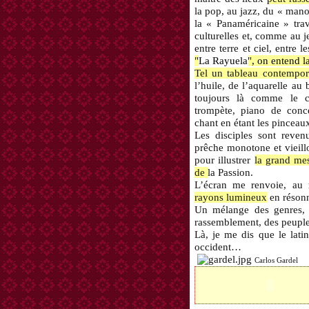
la pop, au jazz, du « mano
la « Panaméricaine » trav
culturelles et, comme au j
entre terre et ciel, entre
"
La Rayuela
", on entend l
Tel un tableau contempor
l’huile, de l’aquarelle au 
toujours là comme le c
trompète, piano de conce
chant en étant les pinceau
Les disciples sont reve
prêche monotone et vieillo
pour illustrer
la grand me
de
la Passion.
L’écran me renvoie, au 
rayons lumineux
en réson
Un mélange des genres, 
rassemblement, des peuple
Là, je me dis que le latin
occident…
Carlos Garde l