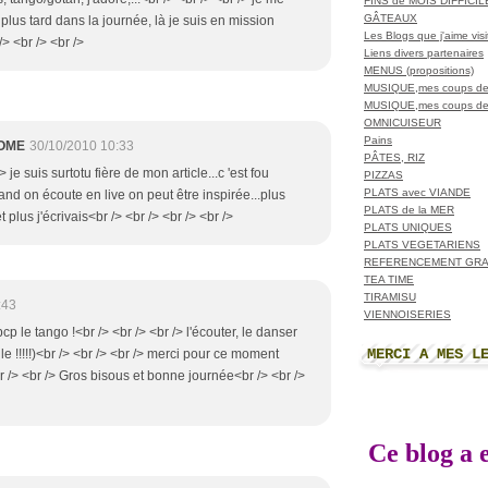
FINS de MOIS DIFFICI
GÂTEAUX
plus tard dans la journée, là je suis en mission
Les Blogs que j'aime visit
/> <br /> <br />
Liens divers partenaires
MENUS (propositions)
MUSIQUE,mes coups de
MUSIQUE,mes coups de
OMNICUISEUR
Pains
OME
30/10/2010 10:33
PÂTES, RIZ
> je suis surtotu fière de mon article...c 'est fou
PIZZAS
PLATS avec VIANDE
d on écoute en live on peut être inspirée...plus
PLATS de la MER
t plus j'écrivais<br /> <br /> <br /> <br />
PLATS UNIQUES
PLATS VEGETARIENS
REFERENCEMENT GRA
TEA TIME
TIRAMISU
:43
VIENNOISERIES
bcp le tango !<br /> <br /> <br /> l'écouter, le danser
MERCI A MES L
le !!!!!)<br /> <br /> <br /> merci pour ce moment
r /> <br /> Gros bisous et bonne journée<br /> <br />
Ce blog a e