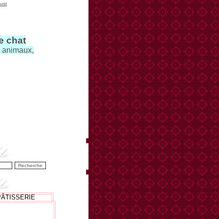
ust
le chat
s animaux,
PÂTISSERIE