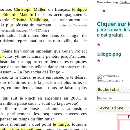
Mon autre blog
:
Cardam
*
suisse,
Christoph Müller
, un français,
Philippe
n,
Eduardo Makaroff
et leurs accompagnateurs,
agnole
Cristina Vilallonga
, se rencontrent et
Cliquer sur 
n la plus réussie du moment. ».
Suite de l’article et
pour sauver de
roject.mondomix.com/fr/itw537.htm
)
c'est gratuit
cionados était rassemblée dans ce hangar du
oisième représentation dans notre ville, dans le
*
 !
n thème bien connu rappelant que Gotan Project
go
». Le rythme lancinant
pénètre jusqu’au cœur
*
’illustration du rapport entre deux êtres emportés
ence des sentiments telle la danse du torero mais,
 passion, « La Revancha del Tango »
se, tu m’attires, je suis embrasée, je te désire,
Select Language
▼
nous déchirons
mais la passion est plus forte, tu
 et, comme deux aimants nous ne faisons plus
Recherche
e
qui suit le krach en argentine en 2001, la
 million passe sous le seuil de la pauvreté).
Texte Libre
e illustre cette danse passionnelle. La musique
t parfaitement les séquences successives
 penser au temps du film muet.
 nous montrant à quel point
le Tango
, toujours
embler tous les rythmes
, toutes les musiques, de