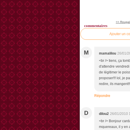
<< Rougail
commentaires
Ajouter un c
M
mamalilou
26/01/2
<br /> tiens, ça tom
d'attendre vendred
de légitimer le pois
proposer!!! lol, je p
redire, ils mangent!
Répondre
D
dilou2
26/01/2010 
<br /> Bonjour card
mquereaux, il y en a