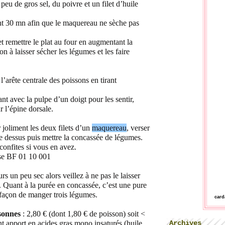
eu de gros sel, du poivre et un filet d’huile
nt 30 mn afin que le maquereau ne sèche pas
 remettre le plat au four en augmentant la
n à laisser sécher les légumes et les faire
’arête centrale des poissons en tirant
ant avec la pulpe d’un doigt pour les sentir,
r l’épine dorsale.
r joliment les deux filets d’un
maquereau
, verser
ive dessus puis mettre la concassée de légumes.
onfites si vous en avez.
urs un peu sec alors veillez à ne pas le laisser
 Quant à la purée en concassée, c’est une pure
 façon de manger trois légumes.
car
sonnes
:
2,80 € (dont 1,80 € de poisson) soit <
Archives
t apport en acides gras mono insaturés (huile