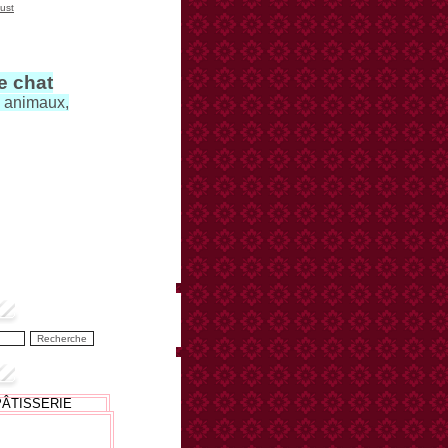
ust
le chat
s animaux,
PÂTISSERIE