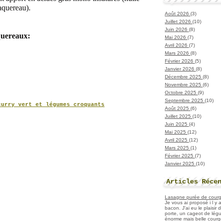
aquereau).
Août 2026
(3)
Juillet 2026
(10)
Juin 2026
(8)
quereaux:
Mai 2026
(7)
Avril 2026
(7)
Mars 2026
(8)
Février 2026
(5)
Janvier 2026
(8)
Décembre 2025
(8)
Novembre 2025
(6)
Octobre 2025
(9)
Septembre 2025
(10)
curry vert et légumes croquants
Août 2025
(6)
Juillet 2025
(10)
Juin 2025
(4)
Mai 2025
(12)
Avril 2025
(12)
Mars 2025
(1)
Février 2025
(7)
Janvier 2025
(10)
Articles Réce
Lasagne purée de courget
Je vous ai proposé i l y
bacon. J'ai eu le plaisir
porte, un cageot de légu
énorme mais belle courge