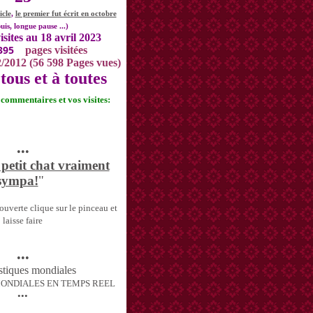
icle
,
le premier fut écrit en octobre
uis, longue pause ...)
isites au 18 avril 2023
395
pages visitées
2/2012 (56 598 Pages vues)
tous et à toutes
s commentaires et vos visites:
•••
 petit chat vraiment
sympa!
"
uverte clique sur le pinceau et
laisse faire
•••
MONDIALES EN TEMPS REEL
•••