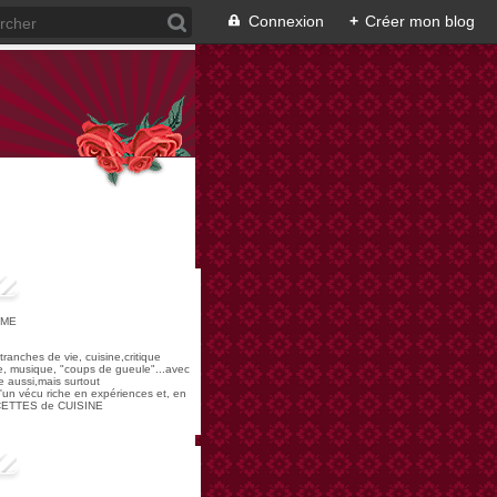
Connexion
+
Créer mon blog
OME
,tranches de vie, cuisine,critique
re, musique, "coups de gueule"...avec
 aussi,mais surtout
 d'un vécu riche en expériences et, en
ECETTES de CUISINE