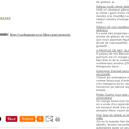
de graines; je...
Gâteau roulé crème diplo
Voilà un classique gâtea
la crème ) garni d'une c
montée à la chantilly) La 
épices
maison (zestes d'orange 
roué...
Gâteau de noix moelleux
délicieux
Il y avait très longtemp
ssons
:
http://cardamome.over-blog.com/categorie-
recette de gâteau de noix
que nous apportait régul
(école de naturopathie) ..
gustatif!...
A PROPOS DE MOI, B
À propos de moi Bienve
parcours est un voyage 
bien-être et de la cuisi
nombreuses années (2006 
thérapeute dans...
Aubergine éventail sauce
mozzarelle
J'adore les aubergines et
comme beaucoup d'autres
n'en mangions qu'en ratato
l'ancienne (la mienne re
tomate...
Petite Quiche pour solo
omnicuiseur
On mange beaucoup trop 
on a envie d'en reprendr
est souvent tenté d'en pr
semaine! Alors, vivant seul
Que faire de simple et t
griller
Repost
0
J'ai eu la surprise hier 
abimés, devant ma porte
aubergines (juste un peu f