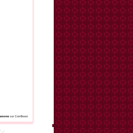
damome
sur ComBoost