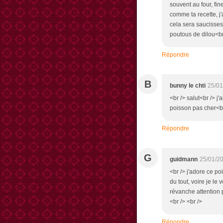
souvent au four, fin
comme ta recette, j'a
cela sera saucisses 
poutous de dilou<br 
Répondre
B
bunny le chti
25/01
<br /> salut<br /> j
poisson pas cher<br
Répondre
G
guidmann
25/01/2
<br /> j'adore ce p
du tout, voire je le
révanche attention
<br /> <br />
Répondre