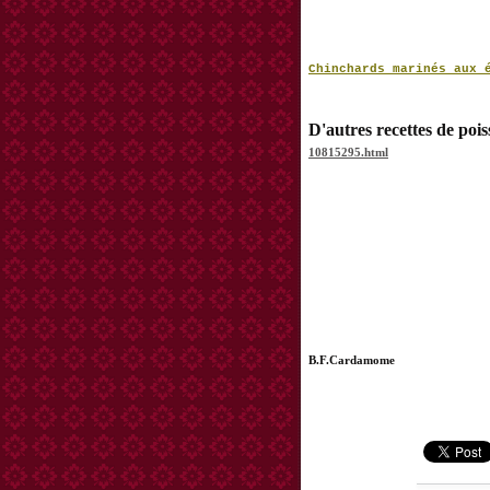
Chinchards marinés aux 
D'autres recettes de poi
10815295.html
B.F.Cardamome