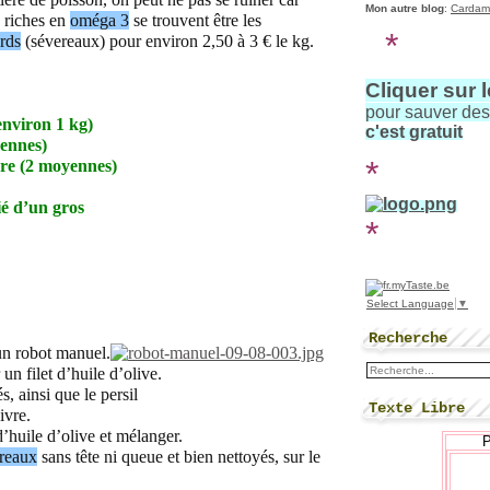
Mon autre blog
:
Cardam
s riches en
oméga 3
se trouvent être les
*
rds
(sévereaux) pour environ 2,50 à 3 € le kg.
Cliquer sur 
pour sauver de
nviron 1 kg)
c'est gratuit
yennes)
*
re (2 moyennes)
ié d’un gros
*
Select Language
▼
Recherche
un robot manuel.
un filet d’huile d’olive.
, ainsi que le persil
Texte Libre
ivre.
d’huile d’olive et mélanger.
reaux
sans tête
ni queue et bien nettoyés
, sur le