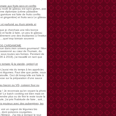
mate aux fruits secs et confits
u roulé (le gâteau est sans gluten, pas
rème diplomate (crème pâtissière
garniture est faite de fruits confits
et gingembre) et fruits secs Le gâteau
 et parfumé au rhum simple et
s que je cherchais une très bonne
 et facile à faire, un peu le gâteau
ièrement une des étudiantes à l'institut
...quel trop lointain souvenir
LOG CARDAMOME
nue dans mon univers gourmand ! Mon
passionné au cœur de l'humain, du
ne sous toutes ses formes. Pendant de
à 2018), j'ai travaillé en tant que
 tomate (à la viande, option) et
 j'aurai mis du temps à les apprécier,
 légumes. Faut dire que petite, nous
uille. Ceci dit lorsqu'elle est faite à
pose sur la préparation d'une sauce
 au bacon ou VG, cuisson four ou
! Je reconnais qu'en voyant la photo
e! Le batch cooking est bien mais on
endre plus ou de finir le reste toute la
e, j'ai pris l'habitude de faire , soit,...
rès gouteux avec des aubergines, les
de voir un cageot de légumes bio
, dont poivrons courgettes,
létries) . J'ai mis à tremper le tout