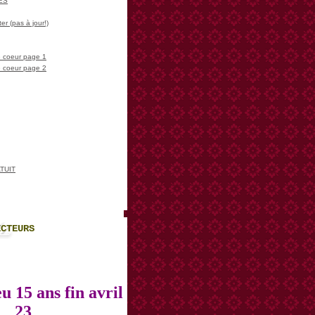
LES
er (pas à jour!)
 coeur page 1
 coeur page 2
TUIT
ECTEURS
u 15 ans fin avril
23