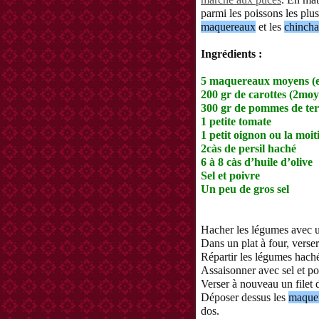
parmi les poissons les plu
maquereaux
et les
chincha
Ingrédients :
5 maquereaux moyens (e
200 gr de carottes (2mo
300 gr de pommes de ter
1 petite tomate
1 petit oignon ou la moit
2càs de persil haché
6 à 8 càs d’huile d’olive
Sel et poivre
Un peu de gros sel
Hacher les légumes avec 
Dans un plat à four, verser 
Répartir les légumes hachés
Assaisonner avec sel et po
Verser à nouveau un filet 
Déposer dessus les
maque
dos.