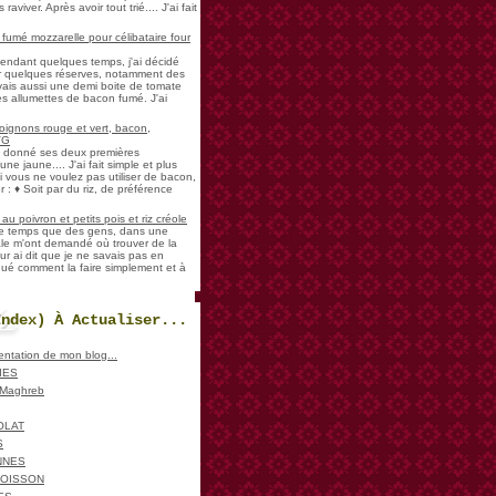
aviver. Après avoir tout trié.... J'ai fait
umé mozzarelle pour célibataire four
pendant quelques temps, j'ai décidé
der quelques réserves, notamment des
vais aussi une demi boite de tomate
es allumettes de bacon fumé. J'ai
oignons rouge et vert, bacon,
VG
a donné ses deux premières
ne jaune.... J'ai fait simple et plus
i vous ne voulez pas utiliser de bacon,
 : ♦ Soit par du riz, de préférence
u poivron et petits pois et riz créole
de temps que des gens, dans une
ale m'ont demandé où trouver de la
ur ai dit que je ne savais pas en
iqué comment la faire simplement et à
Index) À Actualiser...
sentation de mon blog...
IES
, Maghreb
OLAT
S
NNES
POISSON