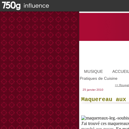
MUSIQUE
ACCUEI
Pratiques de Cuisine
<< Rougail
25 janvier 2010
Maquereau aux
J'ai trouvé ces maquereau
marché aux puces
. En mat