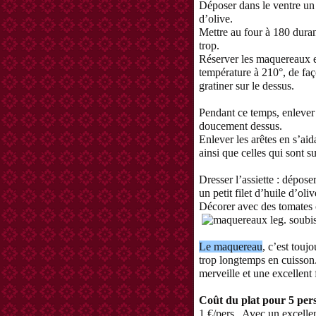
Déposer dans le ventre un p
d’olive.
Mettre au four à 180 dura
trop.
Réserver les maquereaux et
température à 210°, de faço
gratiner sur le dessus.
Pendant ce temps, enlever l
doucement dessus.
Enlever les arêtes en s’aid
ainsi que celles qui sont su
Dresser l’assiette : dépose
un petit filet d’huile d’ol
Décorer avec des tomates c
Le maquereau
, c’est toujo
trop longtemps en cuisson.
merveille et une excellent
Coût du plat pour 5 per
1 €/pers.
Avec un excellen