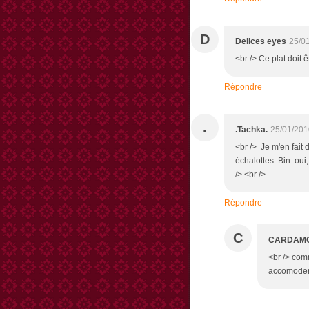
D
Delices eyes
25/0
<br /> Ce plat doit 
Répondre
.
.Tachka.
25/01/201
<br /> Je m'en fait 
échalottes. Bin oui,
/> <br />
Répondre
C
CARDAM
<br /> comm
accomoder 