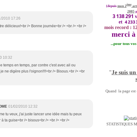
ème
(depuis
mon 2
art
2005
p
3 138 291
v
1/2010 17:26
4 233 
et
être délicieux!<br /> Bonne journée<br /> <br /> <br />
mois record : 1
merci à 
...pour tous vo
0 10:32
de temps en temps, par contre c'est avec ail ou
"
Je suis un
 je ne digère plus l'oignon!!!!<br /> Bisous.<br /> <br
Quand la page est o
OME
01/02/2010 12:32
e tu veux, j'ai juste lancer une idée mais tu peux
à ta guise<br /> bisous<br /> <br /> <br />
STATISTIQUES 