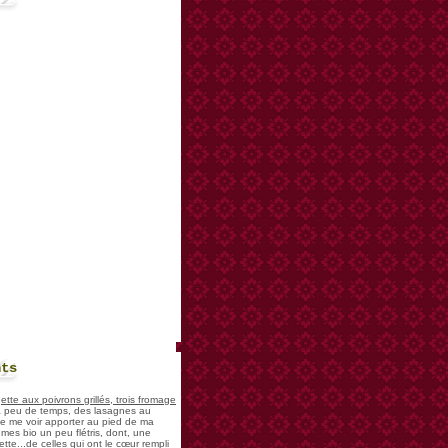
nts
te aux poivrons grillés, trois fromage
 a peu de temps, des lasagnes au
 de me voir apporter au pied de ma
mes bio un peu flétris, dont, une
tte...de celles qui ont le cœur rempli