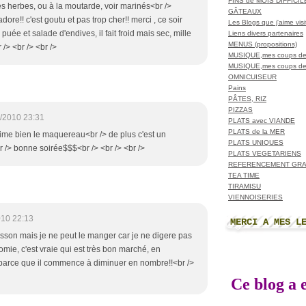
FINS de MOIS DIFFICI
es herbes, ou à la moutarde, voir marinés<br />
GÂTEAUX
dore!! c'est goutu et pas trop cher!! merci , ce soir
Les Blogs que j'aime visit
puée et salade d'endives, il fait froid mais sec, mille
Liens divers partenaires
MENUS (propositions)
/> <br /> <br />
MUSIQUE,mes coups de
MUSIQUE,mes coups de
OMNICUISEUR
Pains
PÂTES, RIZ
PIZZAS
/2010 23:31
PLATS avec VIANDE
PLATS de la MER
'aime bien le maquereau<br /> de plus c'est un
PLATS UNIQUES
 /> bonne soirée$$$<br /> <br /> <br />
PLATS VEGETARIENS
REFERENCEMENT GRA
TEA TIME
TIRAMISU
VIENNOISERIES
010 22:13
MERCI A MES L
oisson mais je ne peut le manger car je ne digere pas
 vomie, c'est vraie qui est très bon marché, en
 parce que il commence à diminuer en nombre!!<br />
Ce blog a e