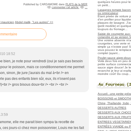
quelques heures pour les r
Published by CARDAMOME
dans
PLATS de la MER
un petit...
commenter cet article
…
Lasagnes tomate bacon f
ou omnicuiseur
Etant privée de voiture 
d'en profiter pour liqui
 mauricien
Abdel malik, "Les autres" >>
plaques de lasagne. J'a
(petit modèle) et quelqu
toujours du fromage...
Saisie de courgette aux 
ommentaire
coriandre et sa version 
Une voisine absente m'
courgettes, une verte et u
simple ça n'existe pas! S
vous pouvez le remplacer
complet (ayant...
010 18:52
Poulet sauce aigre-doux a
be bien, je note pour vendredi (oui je sais pas besoin
Voilà deux fois en peu 
petite surface commerci
i pour le poisson, mais ce conditionnement me permet
sauce aigre douce! Je le
revanche je leur ai expl
son, sinon, jte jure j'aurais du mal à<br /> en
moindre coût! Du coup...
arle pas des enfants bien sûr, eux, ils n'osent pas
Au Fourneau (
!!)<br /> gros bisous doux<br /> <br /> <br />
Accueil...une petite pré
BOISSONS et SMOOTH
Chine, Thaïlande, Inde
DESSERTS AUTRES
DESSERTS AUX CHOC
13:59
DESSERTS AUX FRUIT
amome, elle me parait bien sympa ta recette de
ENTREES VEGETARIE
ENTRÉES VIANDE ou 
, ces jours-ci chez mon poissonnier, Louis me les fait