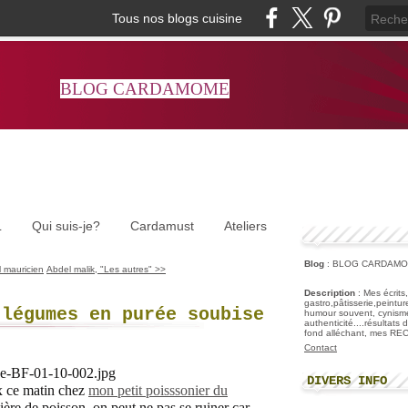
Tous nos blogs cuisine
BLOG CARDAMOME
L
Qui suis-je?
Cardamust
Ateliers
Blog
: BLOG CARDAM
 mauricien
Abdel malik, "Les autres" >>
Description
: Mes écrits
gastro,pâtisserie,peintu
 légumes en purée soubise
humour souvent, cynisme
authenticité....résultats
fond alléchant, mes R
Contact
DIVERS INFO
x ce matin chez
mon petit poisssonier du
ière de poisson, on peut ne pas se ruiner car