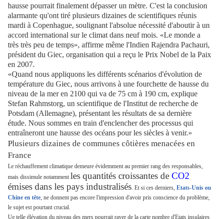
hausse pourrait finalement dépasser un mètre. C'est la conclusion
alarmante qu'ont tiré plusieurs dizaines de scientifiques réunis
mardi à Copenhague, soulignant l'absolue nécessité d'aboutir à un
accord international sur le climat dans neuf mois. «Le monde a
très très peu de temps», affirme même l'Indien Rajendra Pachauri,
président du Giec, organisation qui a reçu le Prix Nobel de la Paix
en 2007.
«Quand nous appliquons les différents scénarios d'évolution de
température du Giec, nous arrivons à une fourchette de hausse du
niveau de la mer en 2100 qui va de 75 cm à 190 cm, explique
Stefan Rahmstorg, un scientifique de l'Institut de recherche de
Potsdam (Allemagne), présentant les résultats de sa dernière
étude. Nous sommes en train d'enclencher des processus qui
entraîneront une hausse des océans pour les siècles à venir.»
Plusieurs dizaines de communes côtières menacées en
France
Le réchauffement climatique demeure évidemment au premier rang des responsables,
les quantités croissantes de
CO2
mais dissimule notamment
émises dans les pays industralisés
. Et si ces derniers,
Etats-Unis ou
Chine en tête
, ne donnent pas encore l'impression d'avoir pris conscience du problème,
le sujet est pourtant crucial.
Ue telle élévation du niveau des mers pourrait rayer de la carte nombre d'Etats insulaires