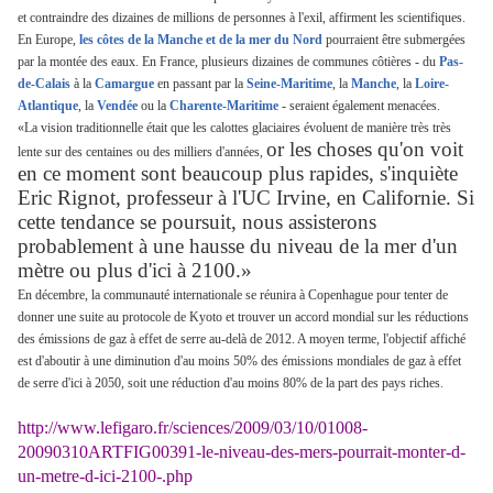
et contraindre des dizaines de millions de personnes à l'exil, affirment les scientifiques.
En Europe,
les côtes de la Manche et de la mer du Nord
pourraient être submergées
par la montée des eaux. En France, plusieurs dizaines de communes côtières - du
Pas-
de-Calais
à la
Camargue
en passant par la
Seine-Maritime
, la
Manche
, la
Loire-
Atlantique
, la
Vendée
ou la
Charente-Maritime
- seraient également menacées.
«La vision traditionnelle était que les calottes glaciaires évoluent de manière très très
or les choses qu'on voit
lente sur des centaines ou des milliers d'années,
en ce moment sont beaucoup plus rapides, s'inquiète
Eric Rignot, professeur à l'UC Irvine, en Californie. Si
cette tendance se poursuit, nous assisterons
probablement à une hausse du niveau de la mer d'un
mètre ou plus d'ici à 2100.»
En décembre, la communauté internationale se réunira à Copenhague pour tenter de
donner une suite au protocole de Kyoto et trouver un accord mondial sur les réductions
des émissions de gaz à effet de serre au-delà de 2012. A moyen terme, l'objectif affiché
est d'aboutir à une diminution d'au moins 50% des émissions mondiales de gaz à effet
de serre d'ici à 2050, soit une réduction d'au moins 80% de la part des pays riches.
http://www.lefigaro.fr/sciences/2009/03/10/01008-
20090310ARTFIG00391-le-niveau-des-mers-pourrait-monter-d-
un-metre-d-ici-2100-.php