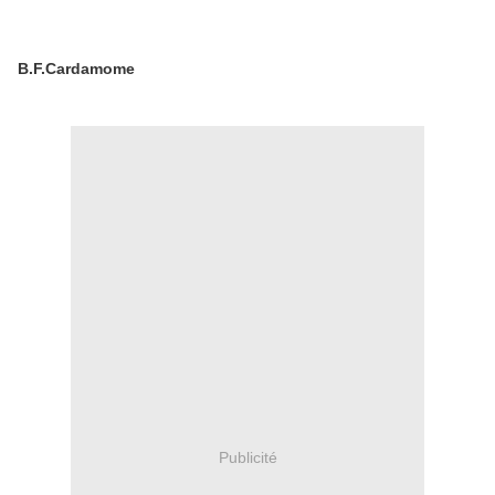
B.F.Cardamome
Publicité