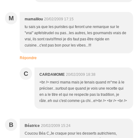
M
mamalilou
20/02/2009 17:15
tu sais ya que les puristes qui feront une remarque sur le
"vrai" apfelstrudel ou pas...les autres, les gourmands vrais de
vrai, ils sont ravis!!!moi je dis faut pas être rigide en
cuisine...c'est pas bon pour les vibes...!!!
Répondre
C
CARDAMOME
20/02/2009 18:38
<br /> merci mama mais je tenais quand m^me à le
préciser...surtout que quand je vois une recette qui
en a le titre et qui ne respecte pas la tradition, je
râle..eh oui c'est comme ça chi...e!<br /> <br /> <br />
B
Béatrice
20/02/2009 15:24
Coucou Béa C,Je craque pour les desserts autrichiens,