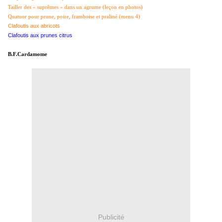
Tailler des « suprêmes » dans un agrume (leçon en photos)
Quatuor pour prune, poire, framboise et praliné (menu 4)
Clafoutis aux abricots
Clafoutis aux prunes citrus
B.F.Cardamome
Publicité