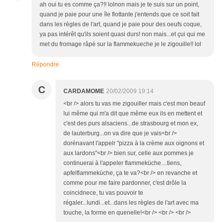
ah oui tu es comme ça?!! lolnon mais je te suis sur un point,
quand je paie pour une île flottante j'entends que ce soit fait
dans les règles de l'art, quand je paie pour des oeufs coque,
ya pas intérêt qu'ils soient quasi durs! non mais...et çui qui me
met du fromage râpé sur la flammekueche je le zigouille!! lol
Répondre
C
CARDAMOME
20/02/2009 19:14
<br /> alors tu vas me zigouiller mais c'est mon beauf
lui même qui m'a dit que même eux ils en mettent et
c'est des purs alsaciens...de strasbourg et mon ex,
de lauterburg...on va dire que je vais<br />
dorénavant l'appelr "pizza à la crème aux oignons et
aux lardons"<br /> bien sur, celle aux pommes je
continuerai à l'appeler flammeküche....tiens,
apfelflammeküche, ça te va?<br /> en revanche et
comme pour me faire pardonner, c'est drôle la
coincidnece, tu vas pouvoir te
régaler...lundi...et...dans les règles de l'art avec ma
touche, la forme en quenelle!<br /> <br /> <br />