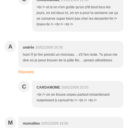
CARDAMOME
21/02/2009 12:06
<br /> et si on n'en goûte qu'un p'tit bout tous les
jours, on est deux ici, on en a pour la semaine car ça
se conserve super bien! pas cher les desserts!<br />
bises<br /> <br /> <br />
A
andrée
20/02/2009 20:36
hum !!! je t'en prends un morceau ... s'il t'en reste. Tu peux me
dire où je peux trouver de la pâte filo ... jamais utilisébises
Répondre
C
CARDAMOME
20/02/2009 20:55
<br /> on en trouve unpeu partout mmaintenant
notamment à carrouf<br /> <br /> <br />
M
mamalilou
20/02/2009 18:56