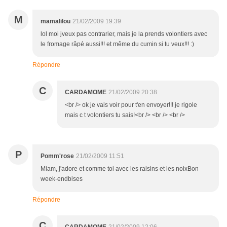
M
mamalilou
21/02/2009 19:39
lol moi jveux pas contrarier, mais je la prends volontiers avec
le fromage râpé aussi!!! et même du cumin si tu veux!!! :)
Répondre
C
CARDAMOME
21/02/2009 20:38
<br /> ok je vais voir pour t'en envoyer!!! je rigole
mais c t volontiers tu sais!<br /> <br /> <br />
P
Pomm'rose
21/02/2009 11:51
Miam, j'adore et comme toi avec les raisins et les noixBon
week-endbises
Répondre
C