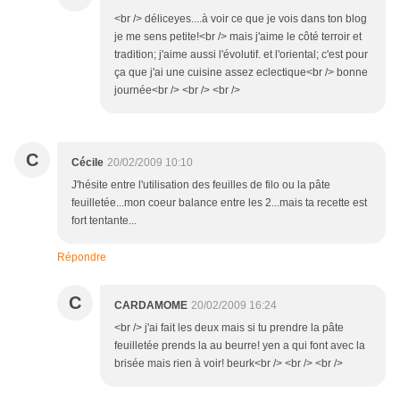
<br /> déliceyes....à voir ce que je vois dans ton blog
je me sens petite!<br /> mais j'aime le côté terroir et
tradition; j'aime aussi l'évolutif. et l'oriental; c'est pour
ça que j'ai une cuisine assez eclectique<br /> bonne
journée<br /> <br /> <br />
C
Cécile
20/02/2009 10:10
J'hésite entre l'utilisation des feuilles de filo ou la pâte
feuilletée...mon coeur balance entre les 2...mais ta recette est
fort tentante...
Répondre
C
CARDAMOME
20/02/2009 16:24
<br /> j'ai fait les deux mais si tu prendre la pâte
feuilletée prends la au beurre! yen a qui font avec la
brisée mais rien à voir! beurk<br /> <br /> <br />