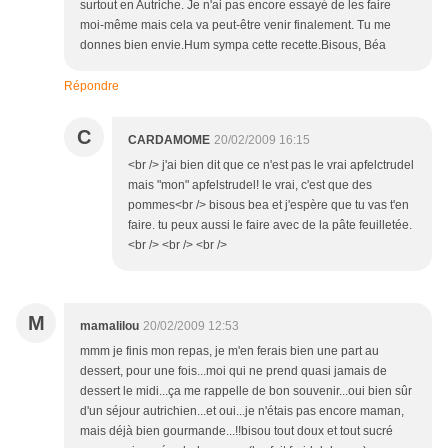
surtout en Autriche. Je n'ai pas encore essayé de les faire
moi-même mais cela va peut-être venir finalement. Tu me
donnes bien envie.Hum sympa cette recette.Bisous, Béa
Répondre
C
CARDAMOME
20/02/2009 16:15
<br /> j'ai bien dit que ce n'est pas le vrai apfelctrudel
mais "mon" apfelstrudel! le vrai, c'est que des
pommes<br /> bisous bea et j'espère que tu vas t'en
faire. tu peux aussi le faire avec de la pâte feuilletée.
<br /> <br /> <br />
M
mamalilou
20/02/2009 12:53
mmm je finis mon repas, je m'en ferais bien une part au
dessert, pour une fois...moi qui ne prend quasi jamais de
dessert le midi...ça me rappelle de bon souvenir...oui bien sûr
d'un séjour autrichien...et oui...je n'étais pas encore maman,
mais déjà bien gourmande...!!bisou tout doux et tout sucré