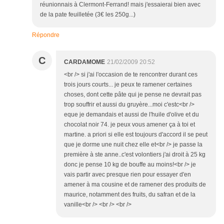
réunionnais à Clermont-Ferrand! mais j'essaierai bien avec
de la pate feuilletée (3€ les 250g...)
Répondre
C
CARDAMOME
21/02/2009 20:52
<br /> si j'ai l'occasion de te rencontrer durant ces
trois jours courts... je peux te ramener certaines
choses, dont cette pâte qui je pense ne devrait pas
trop souffrir et aussi du gruyère...moi c'estc<br />
eque je demandais et aussi de l'huile d'olive et du
chocolat noir 74. je peux vous amener ça à toi et
martine. a priori si elle est toujours d'accord il se peut
que je dorme une nuit chez elle et<br /> je passe la
première à ste anne..c'est volontiers j'ai droit à 25 kg
donc je pense 10 kg de bouffe au moins!<br /> je
vais partir avec presque rien pour essayer d'en
amener à ma cousine et de ramener des produits de
maurice, notamment des fruits, du safran et de la
vanille<br /> <br /> <br />