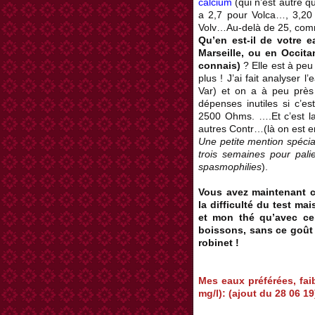
calcium
(qui n’est autre q
a 2,7 pour Volca…, 3,20 
Volv…Au-delà de 25, comm
Qu’en est-il de votre 
Marseille, ou en Occita
connais)
? Elle est à peu
plus ! J’ai fait analyser 
Var) et on a à peu près
dépenses inutiles si c’e
2500 Ohms. ….Et c’est l
autres Contr…(là on est 
Une petite mention spécia
trois semaines pour pal
spasmophilies
).
Vous avez maintenant co
la difficulté du test ma
et mon thé qu’avec cel
boissons, sans ce goût 
robinet !
Mes eaux préférées, faib
mg/l): (ajout du 28 06 19