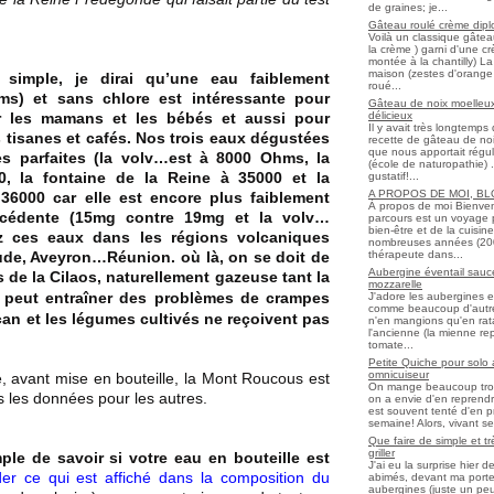
de graines; je...
Gâteau roulé crème diplo
Voilà un classique gâtea
la crème ) garni d'une c
montée à la chantilly) La 
maison (zestes d'orange 
 simple, je dirai qu’une eau faiblement
roué...
ms) et sans chlore est intéressante pour
Gâteau de noix moelleux
délicieux
r les mamans et les bébés et aussi pour
Il y avait très longtemp
s tisanes et cafés. Nos trois eaux dégustées
recette de gâteau de noix
que nous apportait régul
es parfaites (la volv…est à 8000 Ohms, la
(école de naturopathie) ..
 la fontaine de la Reine à 35000 et la
gustatif!...
A PROPOS DE MOI, B
36000 car elle est encore plus faiblement
À propos de moi Bienve
écédente (15mg contre 19mg et la volv…
parcours est un voyage 
bien-être et de la cuisi
z ces eaux dans les régions volcaniques
nombreuses années (2006 
thérapeute dans...
Aude, Aveyron…Réunion. où là, on se doit de
Aubergine éventail sauce
 de la Cilaos, naturellement gazeuse tant la
mozzarelle
m peut
entraîner
des problèmes de crampes
J'adore les aubergines et
comme beaucoup d'autres
an et les légumes cultivés ne reçoivent pas
n'en mangions qu'en ratato
l'ancienne (la mienne re
tomate...
Petite Quiche pour solo
omnicuiseur
, avant mise en bouteille, la Mont Roucous est
On mange beaucoup trop 
s les données pour les autres.
on a envie d'en reprendr
est souvent tenté d'en pr
semaine! Alors, vivant seul
Que faire de simple et t
griller
le de savoir si votre eau en bouteille est
J'ai eu la surprise hier 
der ce qui est affiché dans la composition du
abimés, devant ma porte
aubergines (juste un peu f