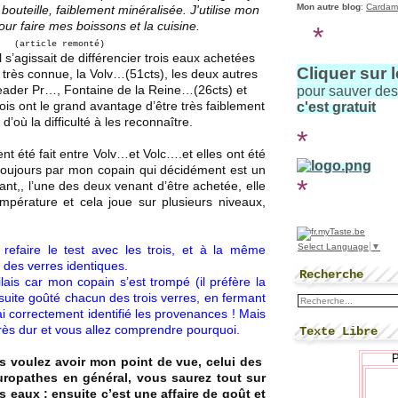
Mon autre blog
:
Cardam
bouteille, faiblement minéralisée. J'utilise mon
ur faire mes boissons et la cuisine.
*
(article remonté)
 s’agissait de différencier trois eaux achetées
Cliquer sur 
très connue, la Volv…(51cts), les deux autres
Leader Pr…, Fontaine de la Reine…(26cts) et
pour sauver de
rois ont le grand avantage d’être très faiblement
c'est gratuit
d’où la difficulté à les reconnaître.
*
ent été fait entre Volv…et Volc….et elles ont été
 toujours par mon copain qui décidément est un
*
nt,, l’une des deux venant d’être achetée, elle
mpérature et cela joue sur plusieurs niveaux,
Select Language
▼
refaire le test avec les trois, et à la même
 des verres identiques.
Recherche
ilais car mon copain s’est trompé (il préfère la
ensuite goûté chacun des trois verres, en fermant
 ai correctement identifié les provenances ! Mais
s très dur et vous allez comprendre pourquoi.
Texte Libre
s voulez avoir mon point de vue, celui des
uropathes en général, vous saurez tout sur
 eaux ; ensuite c’est une affaire de goût et