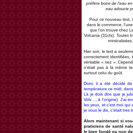
préfère boire de l'eau en 
eau adoucie po
Pour ce nouveau test, il
dans le commerce, l’une 
que l’on trouve chez 
Volcania (31cts). Toutes t
minéralisées, 
Hier soir, le test a seulem
correctement identifiées,
véritable « nez ». Cependa
n’était pas à la même te
surtout celui du goût.
Donc il a été décidé de 
température ce midi, dans
Là je dois dire que je jub
Volv…, à l’origine). J’ai 
les yeux, et c’est moi qui
je vous le dis, c’était trè
Alors maintenant si vou
praticiens de santé nat
le bien fondé ou non des