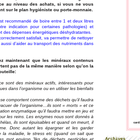
ence au niveau des achats, si vous ne vous
nt sur le plan hygiéniste ou porte-monnaie.
est recommandé de boire entre 1 et deux litres
tre indication pour certaines pathologies) et
n et des dépenses énergétiques déshydratantes.
correctement satisfait, va permettre de nettoyer
t aussi d’aider au transport des nutriments dans
iez maintenant que les minéraux contenus
tent pas de la même manière selon qu’on la
uteille:
ont des minéraux actifs, intéressants pour
s dans l’organisme ou en utiliser les bienfaits
se comportent comme des déchets qu’il faudra
acuer de l’organisme…ils sont « morts » et ce
vation enzymatique qu’il faudra mettre en jeu et
pour les reins. Les enzymes nous sont donnés à
hélas, ils sont épuisables et quand on meurt, il
car
yme. Donc autant les épargner et les garder
e la maladie, le stress etc (quand on sait que
Archives
s mot environ 3kg de déchets pesticides et