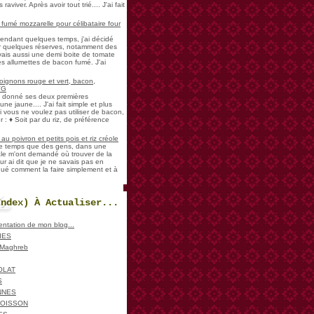
aviver. Après avoir tout trié.... J'ai fait
umé mozzarelle pour célibataire four
pendant quelques temps, j'ai décidé
der quelques réserves, notamment des
vais aussi une demi boite de tomate
es allumettes de bacon fumé. J'ai
oignons rouge et vert, bacon,
VG
a donné ses deux premières
ne jaune.... J'ai fait simple et plus
i vous ne voulez pas utiliser de bacon,
 : ♦ Soit par du riz, de préférence
u poivron et petits pois et riz créole
de temps que des gens, dans une
ale m'ont demandé où trouver de la
ur ai dit que je ne savais pas en
iqué comment la faire simplement et à
Index) À Actualiser...
sentation de mon blog...
IES
, Maghreb
OLAT
S
NNES
POISSON