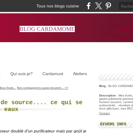
Tous nos blogs cuisine
BLOG CARDAMOME
L
Qui suis-je?
Cardamust
Ateliers
Blog
: BLOG CARDAM
eux fruits...
Nos compagnons aussi peuvent... >>
Description
: Mes écrits
gastro,pâtisserie,peintu
 de source.... ce qui se
humour souvent, cynisme
authenticité....résultats
s eaux
fond alléchant, mes R
Contact
DIVERS INFO
sseur doublé d'un purificateur mais par goût je