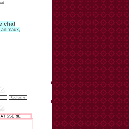
ust
le chat
s animaux,
PÂTISSERIE