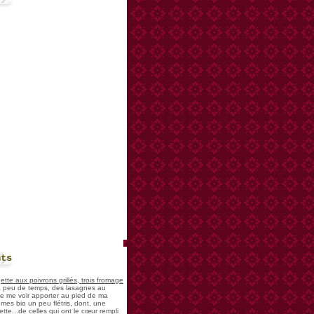
nts
te aux poivrons grillés, trois fromage
 a peu de temps, des lasagnes au
 de me voir apporter au pied de ma
mes bio un peu flétris, dont, une
tte...de celles qui ont le cœur rempli