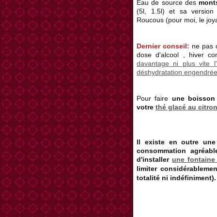
Eau de source des
monts
(5l, 1.5l) et sa version
Roucous (pour moi, le joy
Dernier conseil:
ne pas o
dose d'alcool , hiver 
davantage ni plus vite 
déshydratation engendrée 
Pour faire
une boisson 
votre
thé glacé au citro
Il existe en outre un
consommation agréable
d'installer
une fontaine 
limiter considérableme
totalité ni
indéfiniment
).