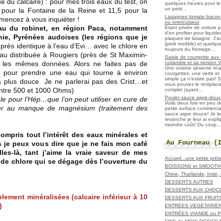
ue du calcaire) : pour mes trois eaux du test, on
quelques heures pour les r
un petit...
pour la Fontaine de la Reine et 11,5 pour la
Lasagnes tomate bacon f
encez à vous inquiéter !
ou omnicuiseur
eau du robinet, en région Paca, notamment
Etant privée de voiture 
d'en profiter pour liqui
nie, Pyrénées audoises (les régions que je
plaques de lasagne. J'a
(petit modèle) et quelqu
 près identique à l’eau d’Evi… avec le chlore en
toujours du fromage...
l’eau distribuée à Rougiers (près de St Maximin-
Saisie de courgette aux 
coriandre et sa version 
 les mêmes données. Alors ne faites pas de
Une voisine absente m'
st pour prendre une eau qui tourne à environ
courgettes, une verte et u
simple ça n'existe pas! S
a plus douce Je ne parlerai pas des Crist…et
vous pouvez le remplacer
entre 500 et 1000 Ohms)
complet (ayant...
Poulet sauce aigre-doux a
le pour l’Hép…que l’on peut utiliser en cure de
Voilà deux fois en peu 
ier au manque de magnésium (traitement des
petite surface commerci
sauce aigre douce! Je le
revanche je leur ai expl
moindre coût! Du coup...
mpris tout l’intérêt des eaux minérales et
Au Fourneau (
is je peux vous dire que je ne fais mon café
les-là, tant j’aime la vraie saveur de mes
Accueil...une petite pré
de chlore qui se dégage dès l’ouverture du
BOISSONS et SMOOTH
Chine, Thaïlande, Inde
DESSERTS AUTRES
DESSERTS AUX CHOC
lement minéralisées (calcaire inférieur à 10
DESSERTS AUX FRUIT
)
ENTREES VEGETARIE
ENTRÉES VIANDE ou 