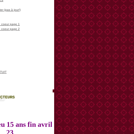
LES
er (pas à jour!)
 coeur page 1
 coeur page 2
TUIT
ECTEURS
u 15 ans fin avril
23