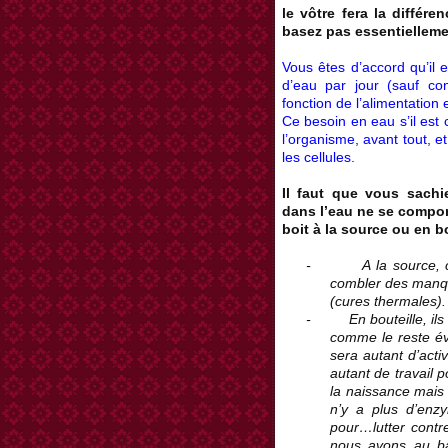
le vôtre fera la différ
basez pas essentielleme
Vous êtes d’accord qu’il 
d’eau par jour (sauf con
fonction de l’alimentatio
Ce besoin en eau s’il est 
l’organisme, avant tout, e
les cellules.
Il faut que vous sach
dans l’eau ne se compor
boit à la source ou en bo
- A la source, ce s
combler des manque
(cures thermales).
- En bouteille, ils 
comme le reste év
sera autant d’acti
autant de travail 
la naissance mais 
n’y a plus d’enz
pour…lutter contr
nous avons au ba