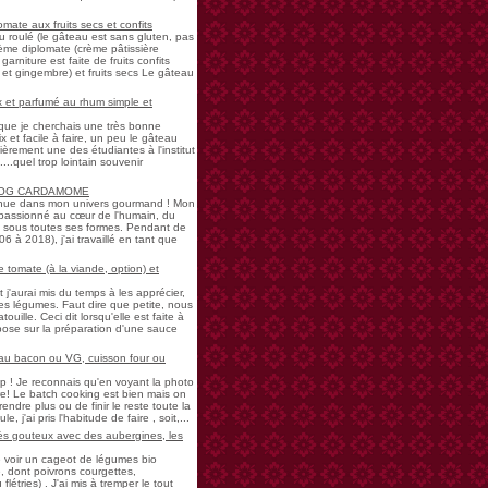
mate aux fruits secs et confits
u roulé (le gâteau est sans gluten, pas
rème diplomate (crème pâtissière
garniture est faite de fruits confits
et gingembre) et fruits secs Le gâteau
 et parfumé au rhum simple et
s que je cherchais une très bonne
 et facile à faire, un peu le gâteau
ièrement une des étudiantes à l'institut
...quel trop lointain souvenir
LOG CARDAMOME
nue dans mon univers gourmand ! Mon
passionné au cœur de l'humain, du
ne sous toutes ses formes. Pendant de
à 2018), j'ai travaillé en tant que
 tomate (à la viande, option) et
 j'aurai mis du temps à les apprécier,
 légumes. Faut dire que petite, nous
uille. Ceci dit lorsqu'elle est faite à
pose sur la préparation d'une sauce
 au bacon ou VG, cuisson four ou
! Je reconnais qu'en voyant la photo
e! Le batch cooking est bien mais on
endre plus ou de finir le reste toute la
e, j'ai pris l'habitude de faire , soit,...
rès gouteux avec des aubergines, les
de voir un cageot de légumes bio
, dont poivrons courgettes,
létries) . J'ai mis à tremper le tout