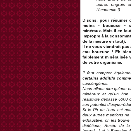
autres engrais e
l’économie !).
Disons, pour résumer q
moins « boueuse » se
minéraux. Mais il en fa
impropre à la consommati
de la mesure en tout).
Il ne vous viendrait pas
eau boueuse ! Eh bien
faiblement minéralisée 
de votre organisme.
Il faut compter égalem
certains additifs comme 
cancérigènes.
Nous allons dire qu’une e
minéraux et qu’un bon 
résistivité dépasse 6000 
son potentiel d’oxydoréduc
Si le Ph de l’eau est not
deux autres mentions ne 
exhaustive, on les trouve
diététique, Rosée de l
(carref…) et la Fontaine d