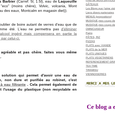
FINS de MOIS DIFFICI
 Barbier
(Carref. 5l, 1.5l), eau de
Laqueuille
GÂTEAUX
 "eco" (moins chère), Volvic, volcania, Mont
Les Blogs que j'aime visit
au des eaux, Montcalm en magasin diet)).
Liens divers partenaires
MENUS (propositions)
MUSIQUE,mes coups de
ublier de boire autant de verres d'eau que de
MUSIQUE,mes coups de
comme été. L'eau ne permettra pas
d'éliminer
OMNICUISEUR
Pains
l'alcool ingéré mais compensera en partie la
PÂTES, RIZ
par celui-ci.
PIZZAS
PLATS avec VIANDE
PLATS de la MER
agréable et pas chère
,
faites vous même
PLATS UNIQUES
n
.
PLATS VEGETARIENS
REFERENCEMENT GRA
TEA TIME
TIRAMISU
VIENNOISERIES
e solution qui permet d'avoir une eau de
, non dure et purifiée au robinet, c'est
MERCI A MES L
à eau filtrante
. Cela permet également de
nt l'usage du
plastique (non recyclable en
Ce blog a e