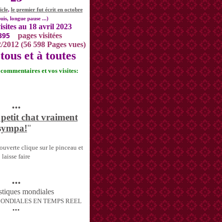
icle
,
le premier fut écrit en octobre
uis, longue pause ...)
isites au 18 avril 2023
395
pages visitées
2/2012 (56 598 Pages vues)
tous et à toutes
s commentaires et vos visites:
•••
 petit chat vraiment
sympa!
"
uverte clique sur le pinceau et
laisse faire
•••
MONDIALES EN TEMPS REEL
•••