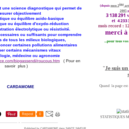
ème
(depuis
mon 2
art
t une science diagnostique qui permet de
2005
p
esurer objectivement
3 138 291
v
étique ou équilibre acido-basique
4 233 
et
nique ou équilibre d'oxydo-réduction
mois record : 1
ntration
électrolytique
ou résistivité.
merci à 
cessaires
ou suffisants pour comprendre
ns de tous les milieux biologiques,
...pour tous vo
noncer certaines pollutions alimentaires
uer certains mécanismes vitaux
logie,
médecine
ou agronomie
ance.com/biogassendi/roucous.htm
( Pour en
savoir plus )
"
Je suis un
Quand la page est o
CARDAMOME
Repost
0
STATISTIQUES 
Published by CARDAMOME
dans
SANTE
SAVEUR