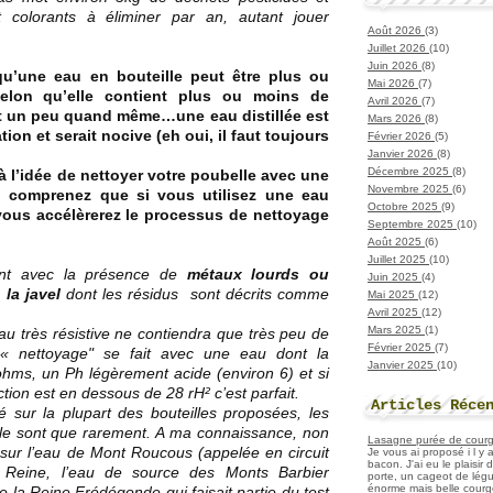
t colorants à éliminer par an, autant jouer
Août 2026
(3)
Juillet 2026
(10)
Juin 2026
(8)
u’une eau en bouteille peut être plus ou
Mai 2026
(7)
lon qu’elle contient plus ou moins de
Avril 2026
(7)
ut un peu quand même…une eau distillée est
Mars 2026
(8)
on et serait nocive (eh oui, il faut toujours
Février 2026
(5)
Janvier 2026
(8)
Décembre 2025
(8)
 à l’idée de nettoyer votre poubelle avec une
Novembre 2025
(6)
 comprenez que si vous utilisez une eau
Octobre 2025
(9)
vous accélèrerez le processus de nettoyage
Septembre 2025
(10)
Août 2025
(6)
Juillet 2025
(10)
ent avec la présence de
métaux lourds ou
Juin 2025
(4)
la javel
dont les résidus sont décrits comme
Mai 2025
(12)
Avril 2025
(12)
Mars 2025
(1)
au très résistive ne contiendra que très peu de
Février 2025
(7)
« nettoyage" se fait avec une eau dont la
Janvier 2025
(10)
ohms, un Ph légèrement acide (environ 6) et si
tion est en dessous de 28 rH² c’est parfait.
Articles Réce
é sur la plupart des bouteilles proposées, les
le sont que rarement. A ma connaissance, non
Lasagne purée de courget
 sur l’eau de Mont Roucous (appelée en circuit
Je vous ai proposé i l y
bacon. J'ai eu le plaisir
a Reine, l’eau de source des Monts Barbier
porte, un cageot de légu
énorme mais belle courge
e la Reine Frédégonde qui faisait partie du test