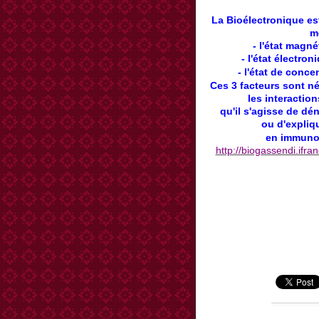
La
Bioélectronique
es
m
- l'état magn
- l'état électro
- l'état de conce
Ces 3 facteurs sont
né
les interactio
qu'il s'agisse de dé
ou d'expliq
en immuno
http://biogassendi.ifr