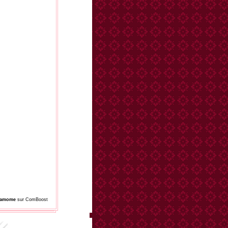
damome
sur ComBoost