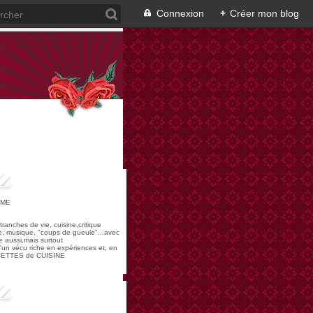
Connexion
+
Créer mon blog
OME
,tranches de vie, cuisine,critique
re, musique, "coups de gueule"...avec
 aussi,mais surtout
 d'un vécu riche en expériences et, en
ECETTES de CUISINE