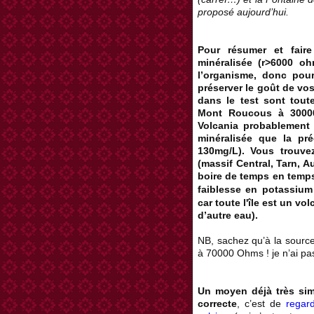
proposé aujourd’hui.
Pour résumer et faire
minéralisée (r>6000 oh
l’organisme, donc pou
préserver le goût de vo
dans le test sont tout
Mont Roucous à 30000,
Volcania probablement 
minéralisée que la pr
130mg/L). Vous trouve
(massif Central, Tarn, 
boire de temps en temps
faiblesse en potassiu
car toute
l'île
est un volc
d’autre eau).
NB, sachez qu’à la source
à 70000 Ohms ! je n’ai pa
Un moyen déjà très simp
correcte
, c’est de
regar