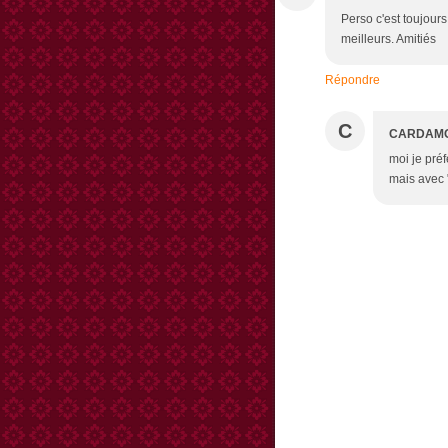
Perso c'est toujours
meilleurs. Amitiés
Répondre
C
CARDAM
moi je préf
mais avec "