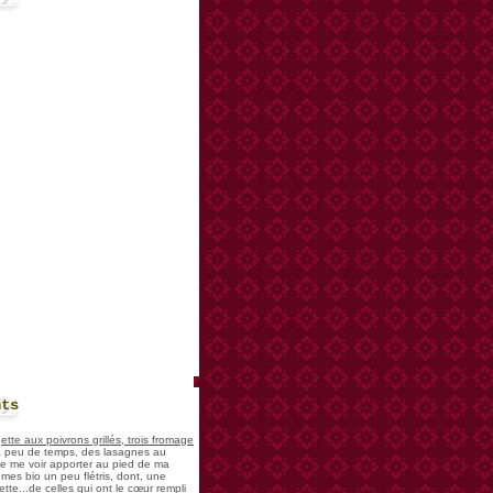
nts
te aux poivrons grillés, trois fromage
 a peu de temps, des lasagnes au
 de me voir apporter au pied de ma
mes bio un peu flétris, dont, une
tte...de celles qui ont le cœur rempli