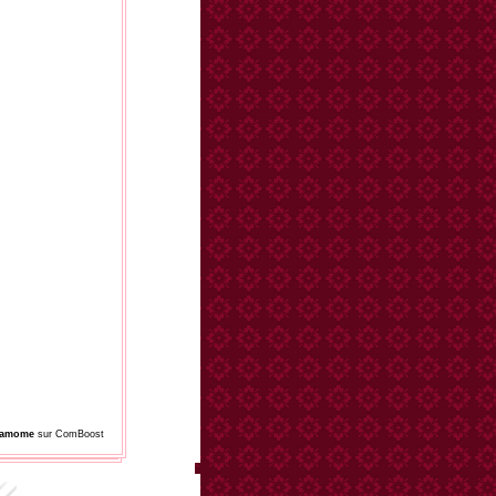
damome
sur ComBoost