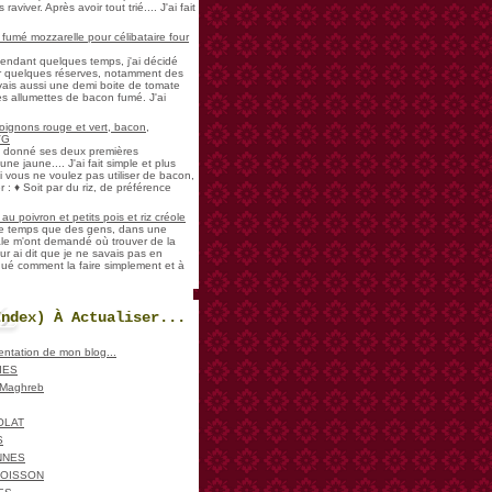
aviver. Après avoir tout trié.... J'ai fait
umé mozzarelle pour célibataire four
pendant quelques temps, j'ai décidé
der quelques réserves, notamment des
vais aussi une demi boite de tomate
es allumettes de bacon fumé. J'ai
oignons rouge et vert, bacon,
VG
a donné ses deux premières
ne jaune.... J'ai fait simple et plus
i vous ne voulez pas utiliser de bacon,
 : ♦ Soit par du riz, de préférence
u poivron et petits pois et riz créole
de temps que des gens, dans une
ale m'ont demandé où trouver de la
ur ai dit que je ne savais pas en
iqué comment la faire simplement et à
Index) À Actualiser...
sentation de mon blog...
IES
, Maghreb
OLAT
S
NNES
POISSON