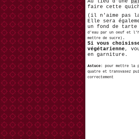
Au lieu d'une
pâ
faire cette quic
(il n'aime pas l
Elle sera égalem
un fond de tart
d'eau par un oeuf et l'
.
mettre de sucre)
Si vous choisiss
végétarienne
, vo
en garniture.
Astuce
: pour mettre la 
quatre et transvasez pu
correctement