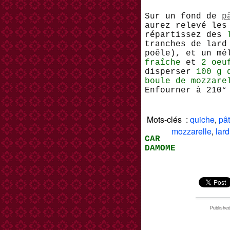
Sur un fond de
p
aurez relevé les
répartissez des
tranches de lard
poêle), et un m
fraîche
et
2 oe
disperser
100 g 
boule de mozzare
Enfourner à 210°
Mots-clés :
quiche
,
pât
mozzarelle
,
lar
CAR
DAMOME
Publish