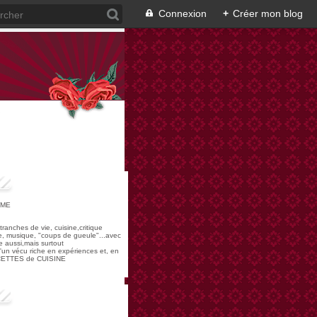
Connexion
+
Créer mon blog
OME
,tranches de vie, cuisine,critique
re, musique, "coups de gueule"...avec
 aussi,mais surtout
 d'un vécu riche en expériences et, en
ECETTES de CUISINE