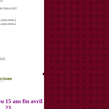
LES
er (pas à jour!)
 coeur page 1
 coeur page 2
TUIT
ECTEURS
u 15 ans fin avril
23