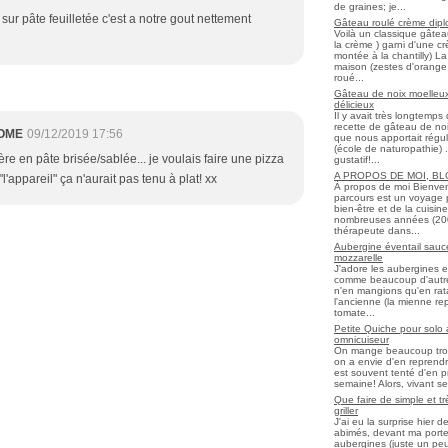
de graines; je...
 sur pâte feuilletée c'est a notre gout nettement
Gâteau roulé crème diplo
Voilà un classique gâtea
la crème ) garni d'une c
montée à la chantilly) La 
maison (zestes d'orange 
roué...
Gâteau de noix moelleux
délicieux
Il y avait très longtemp
recette de gâteau de noix
OME
09/12/2019 17:56
que nous apportait régul
(école de naturopathie) ..
ère en pâte brisée/sablée... je voulais faire une pizza
gustatif!...
A PROPOS DE MOI, B
l'appareil" ça n'aurait pas tenu à plat! xx
À propos de moi Bienve
parcours est un voyage 
bien-être et de la cuisi
nombreuses années (2006 
thérapeute dans...
Aubergine éventail sauce
mozzarelle
J'adore les aubergines et
comme beaucoup d'autres
n'en mangions qu'en ratato
l'ancienne (la mienne re
tomate...
Petite Quiche pour solo
omnicuiseur
On mange beaucoup trop 
on a envie d'en reprendr
est souvent tenté d'en pr
semaine! Alors, vivant seul
Que faire de simple et t
griller
J'ai eu la surprise hier 
abimés, devant ma porte
aubergines (juste un peu f