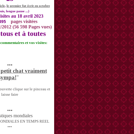
icle
,
le premier fut écrit en octobre
uis, longue pause ...)
isites au 18 avril 2023
395
pages visitées
2/2012 (56 598 Pages vues)
tous et à toutes
s commentaires et vos visites:
•••
 petit chat vraiment
sympa!
"
uverte clique sur le pinceau et
laisse faire
•••
MONDIALES EN TEMPS REEL
•••