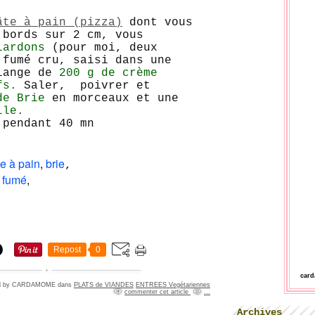
âte à pain (pizza)
dont vous
 bords sur 2 cm
, vous
lardons
(pour moi, deux
 fumé cru, saisi dans une
élange de
200 g de crème
ufs.
Saler, poivrer et
de Brie
en morceaux et une
lle.
 pendant 40 mn
e à pain
,
brie
,
d fumé
,
Repost
0
car
ed by CARDAMOME
dans
PLATS de VIANDES
ENTREES Vegétariennes
commenter cet article
…
Archives