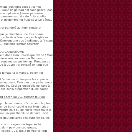
mate aux fruits secs et confits
u roulé (le gâteau est sans gluten, pas
rème diplomate (crème pâtissière
garniture est faite de fruits confits
et gingembre) et fruits secs Le gâteau
 et parfumé au rhum simple et
s que je cherchais une très bonne
 et facile à faire, un peu le gâteau
ièrement une des étudiantes à l'institut
...quel trop lointain souvenir
LOG CARDAMOME
nue dans mon univers gourmand ! Mon
passionné au cœur de l'humain, du
ne sous toutes ses formes. Pendant de
à 2018), j'ai travaillé en tant que
 tomate (à la viande, option) et
 j'aurai mis du temps à les apprécier,
 légumes. Faut dire que petite, nous
uille. Ceci dit lorsqu'elle est faite à
pose sur la préparation d'une sauce
 au bacon ou VG, cuisson four ou
! Je reconnais qu'en voyant la photo
e! Le batch cooking est bien mais on
endre plus ou de finir le reste toute la
e, j'ai pris l'habitude de faire , soit,...
rès gouteux avec des aubergines, les
de voir un cageot de légumes bio
, dont poivrons courgettes,
létries) . J'ai mis à tremper le tout