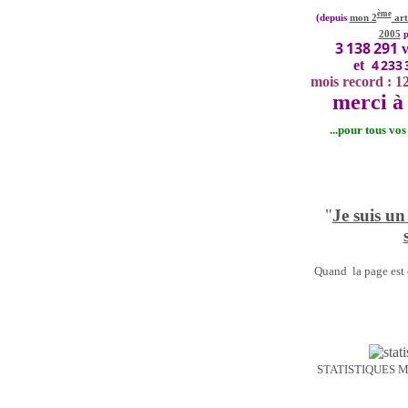
ème
(depuis
mon 2
art
2005
p
3 138 291
v
4 233 
et
mois record : 1
merci à 
...pour tous vo
"
Je suis un
Quand la page est o
STATISTIQUES 