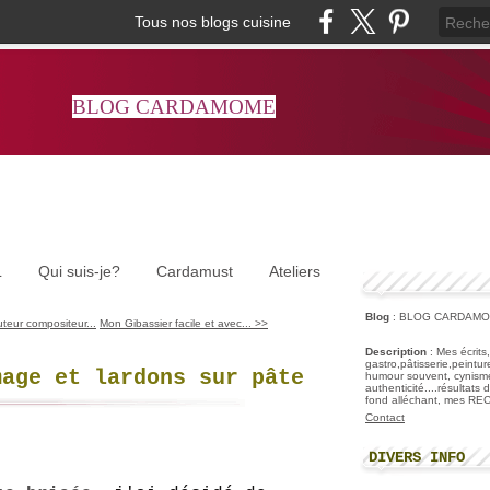
Tous nos blogs cuisine
BLOG CARDAMOME
L
Qui suis-je?
Cardamust
Ateliers
Blog
: BLOG CARDAM
teur compositeur...
Mon Gibassier facile et avec... >>
Description
: Mes écrits
gastro,pâtisserie,peintu
mage et lardons sur pâte
humour souvent, cynisme
authenticité....résultats
fond alléchant, mes R
Contact
DIVERS INFO