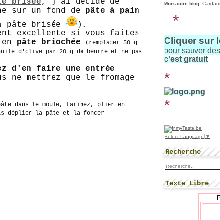
te brisée
, j'ai décidé de
Mon autre blog
:
Cardam
he sur un fond de
pâte à pain
*
a pâte brisée
).
ent excellente si vous faites
Cliquer sur 
e en
pâte briochée
(remplacer 50 g
pour sauver de
huile d'olive par 20 g de beurre et ne pas
c'est gratuit
ez d'en faire une entrée
*
us ne mettrez que le fromage
*
pâte dans le moule, farinez, plier en
is déplier la pâte et la foncer
Select Language
▼
Recherche
Texte Libre