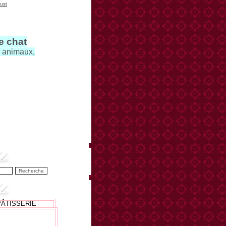
ust
le chat
s animaux,
PÂTISSERIE