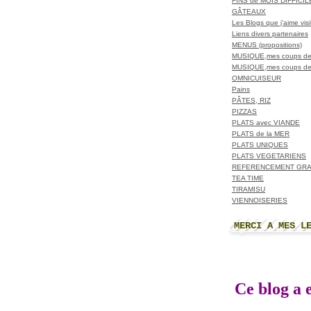
FINS de MOIS DIFFICI
GÂTEAUX
Les Blogs que j'aime visit
Liens divers partenaires
MENUS (propositions)
MUSIQUE,mes coups de
MUSIQUE,mes coups de
OMNICUISEUR
Pains
PÂTES, RIZ
PIZZAS
PLATS avec VIANDE
PLATS de la MER
PLATS UNIQUES
PLATS VEGETARIENS
REFERENCEMENT GRA
TEA TIME
TIRAMISU
VIENNOISERIES
MERCI A MES L
Ce blog a e