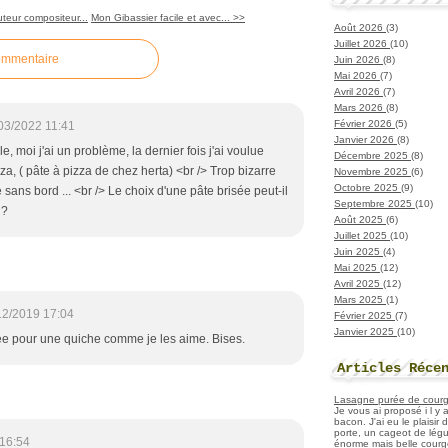
teur compositeur...
Mon Gibassier facile et avec... >>
Août 2026
(3)
Juillet 2026
(10)
ommentaire
Juin 2026
(8)
Mai 2026
(7)
Avril 2026
(7)
Mars 2026
(8)
Février 2026
(5)
03/2022 11:41
Janvier 2026
(8)
e, moi j'ai un problème, la dernier fois j'ai voulue
Décembre 2025
(8)
zza, ( pâte à pizza de chez herta) <br /> Trop bizarre
Novembre 2025
(6)
Octobre 2025
(9)
e sans bord ... <br /> Le choix d'une pâte brisée peut-il
Septembre 2025
(10)
 ?
Août 2025
(6)
Juillet 2025
(10)
Juin 2025
(4)
Mai 2025
(12)
Avril 2025
(12)
Mars 2025
(1)
12/2019 17:04
Février 2025
(7)
Janvier 2025
(10)
ée pour une quiche comme je les aime. Bises.
Articles Réce
Lasagne purée de courget
Je vous ai proposé i l y
bacon. J'ai eu le plaisir
porte, un cageot de légu
16:54
énorme mais belle courge