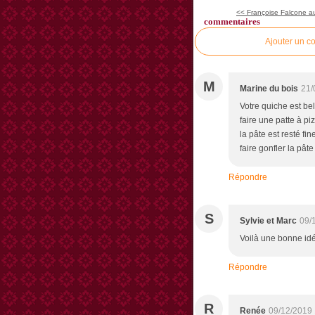
<< Françoise Falcone au
commentaires
Ajouter un c
M
Marine du bois
21/
Votre quiche est bell
faire une patte à pi
la pâte est resté fin
faire gonfler la pâte
Répondre
S
Sylvie et Marc
09/
Voilà une bonne id
Répondre
R
Renée
09/12/2019 