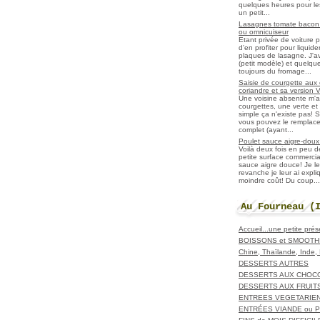
quelques heures pour les r
un petit...
Lasagnes tomate bacon f
ou omnicuiseur
Etant privée de voiture 
d'en profiter pour liqui
plaques de lasagne. J'a
(petit modèle) et quelqu
toujours du fromage...
Saisie de courgette aux 
coriandre et sa version 
Une voisine absente m'
courgettes, une verte et u
simple ça n'existe pas! S
vous pouvez le remplacer
complet (ayant...
Poulet sauce aigre-doux a
Voilà deux fois en peu 
petite surface commerci
sauce aigre douce! Je le
revanche je leur ai expl
moindre coût! Du coup...
Au Fourneau (
Accueil...une petite pré
BOISSONS et SMOOTH
Chine, Thaïlande, Inde
DESSERTS AUTRES
DESSERTS AUX CHOC
DESSERTS AUX FRUIT
ENTREES VEGETARIE
ENTRÉES VIANDE ou 