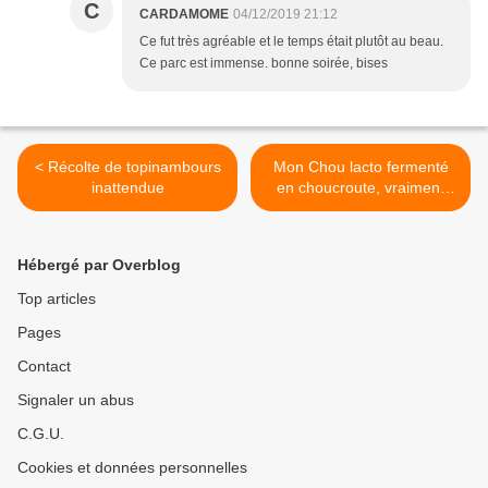
C
CARDAMOME
04/12/2019 21:12
Ce fut très agréable et le temps était plutôt au beau.
Ce parc est immense. bonne soirée, bises
< Récolte de topinambours
Mon Chou lacto fermenté
inattendue
en choucroute, vraiment
succulent >
Hébergé par Overblog
Top articles
Pages
Contact
Signaler un abus
C.G.U.
Cookies et données personnelles