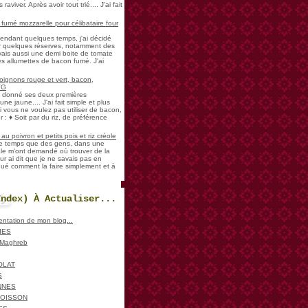
aviver. Après avoir tout trié.... J'ai fait
umé mozzarelle pour célibataire four
pendant quelques temps, j'ai décidé
der quelques réserves, notamment des
vais aussi une demi boite de tomate
es allumettes de bacon fumé. J'ai
oignons rouge et vert, bacon,
VG
a donné ses deux premières
ne jaune.... J'ai fait simple et plus
i vous ne voulez pas utiliser de bacon,
 : ♦ Soit par du riz, de préférence
u poivron et petits pois et riz créole
de temps que des gens, dans une
ale m'ont demandé où trouver de la
ur ai dit que je ne savais pas en
iqué comment la faire simplement et à
Index) À Actualiser...
sentation de mon blog...
IES
, Maghreb
OLAT
S
NNES
POISSON