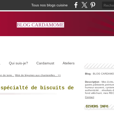
Tous nos blogs cuisine
BLOG CARDAMOME
L
Qui suis-je?
Cardamust
Ateliers
Blog
: BLOG CARDAM
 de terre...
Wok de légumes aux chanterelles... >>
Description
: Mes écrits
gastro,pâtisserie,peintu
(spécialté de biscuits de
humour souvent, cynisme
authenticité....résultats
fond alléchant, mes R
Contact
DIVERS INFO