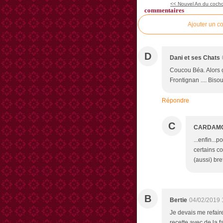
<< Nouvel An du cochon
commentaires
Ajouter un c
D
Dani et ses Chats
Coucou Béa. Alors ç
Frontignan .... Bis
Répondre
C
CARDAM
...enfin...
certains c
(aussi) bre
B
Bertie
04/02/2019 
Je devais me refaire
recette avec de la fa