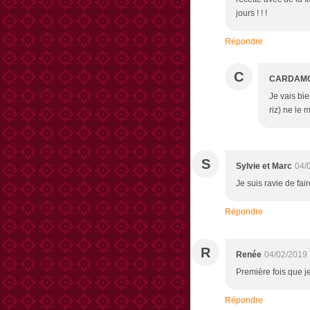
jours ! ! !
Répondre
C
CARDAM
Je vais bi
riz) ne le
S
Sylvie et Marc
04/
Je suis ravie de fa
Répondre
R
Renée
04/02/2019 
Première fois que je
Répondre