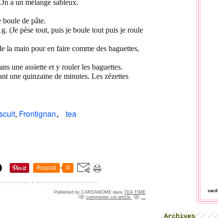
. On a un mélange sableux.
 boule de pâte.
. (Je pèse tout, puis je boule tout puis je roule
de la main pour en faire comme des baguettes,
s une assiette et y rouler les baguettes.
ant une quinzaine de minutes. Les zézettes
scuit
,
Frontignan
tea
,
Repost
0
car
Published by CARDAMOME
dans
TEA TIME
commenter cet article
…
Archives