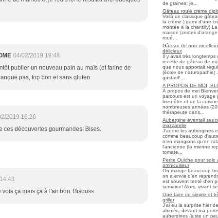
de graines; je...
Gâteau roulé crème diplo
Voilà un classique gâtea
la crème ) garni d'une c
montée à la chantilly) La 
maison (zestes d'orange 
roué...
Gâteau de noix moelleux
délicieux
OME
04/02/2019 19:48
Il y avait très longtemp
recette de gâteau de noix
que nous apportait régul
entôt publier un nouveau pain au maïs (et farine de
(école de naturopathie) ..
 manque pas, top bon et sans gluten
gustatif!...
A PROPOS DE MOI, B
À propos de moi Bienve
parcours est un voyage 
bien-être et de la cuisi
nombreuses années (2006 
thérapeute dans...
02/2019 16:26
Aubergine éventail sauce
mozzarelle
ire ces découvertes gourmandes! Bises.
J'adore les aubergines et
comme beaucoup d'autres
n'en mangions qu'en ratato
l'ancienne (la mienne re
tomate...
Petite Quiche pour solo
omnicuiseur
On mange beaucoup trop 
on a envie d'en reprendr
14:43
est souvent tenté d'en pr
semaine! Alors, vivant seul
 vois ça mais ça à l'air bon. Bisouss
Que faire de simple et t
griller
J'ai eu la surprise hier 
abimés, devant ma porte
aubergines (juste un peu f