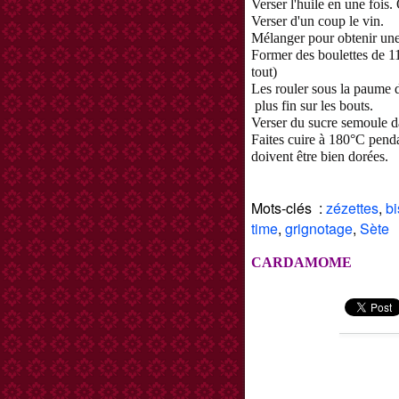
Verser l'huile en une fois
Verser d'un coup le vin.
Mélanger pour obtenir une
Former des boulettes de 11g
tout)
Les rouler sous la paume 
plus fin sur les bouts.
Verser du sucre semoule dan
Faites cuire à 180°C pend
doivent être bien dorées.
Mots-clés :
zézettes
,
bi
time
,
grignotage
,
Sète
CARDAMOME