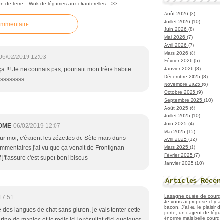
 de terre...
Wok de légumes aux chanterelles... >>
Août 2026
(3)
Juillet 2026
(10)
ommentaire
Juin 2026
(8)
Mai 2026
(7)
Avril 2026
(7)
Mars 2026
(8)
06/02/2019 12:03
Février 2026
(5)
Janvier 2026
(8)
a !!! Je ne connais pas, pourtant mon frère habite
Décembre 2025
(8)
oussssssss
Novembre 2025
(6)
Octobre 2025
(9)
Septembre 2025
(10)
Août 2025
(6)
Juillet 2025
(10)
Juin 2025
(4)
OME
06/02/2019 12:07
Mai 2025
(12)
pour moi, c'étaient les zézettes de Sète mais dans
Avril 2025
(12)
Mars 2025
(1)
ommentaires j'ai vu que ça venait de Frontignan
Février 2025
(7)
f j't'assure c'est super bon! bisous
Janvier 2025
(10)
Articles Réce
Lasagne purée de courget
17:51
Je vous ai proposé i l y
bacon. J'ai eu le plaisir
 des langues de chat sans gluten, je vais tenter cette
porte, un cageot de légu
énorme mais belle courge
rine de manioc et je redis ici le résultat d'ici quelques