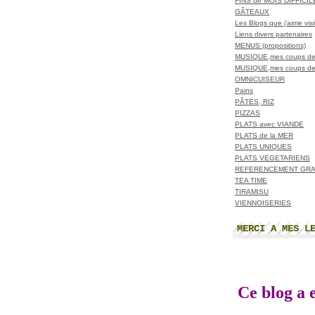
FINS de MOIS DIFFICI
GÂTEAUX
Les Blogs que j'aime visit
Liens divers partenaires
MENUS (propositions)
MUSIQUE,mes coups de
MUSIQUE,mes coups de
OMNICUISEUR
Pains
PÂTES, RIZ
PIZZAS
PLATS avec VIANDE
PLATS de la MER
PLATS UNIQUES
PLATS VEGETARIENS
REFERENCEMENT GRA
TEA TIME
TIRAMISU
VIENNOISERIES
MERCI A MES L
Ce blog a e