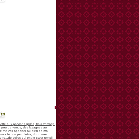
nts
te aux poivrons grillés, trois fromage
 a peu de temps, des lasagnes au
 de me voir apporter au pied de ma
mes bio un peu flétris, dont, une
tte...de celles qui ont le cœur rempli