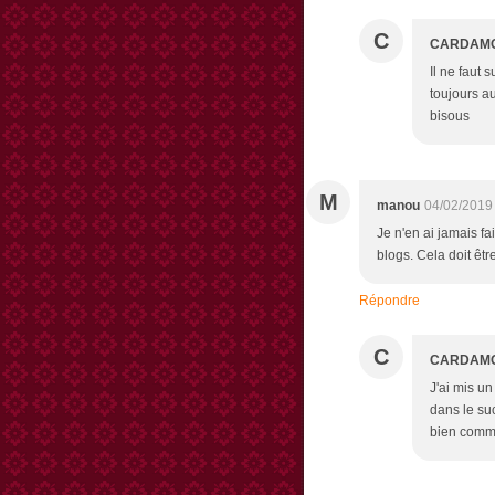
C
CARDAM
Il ne faut 
toujours au
bisous
M
manou
04/02/2019
Je n'en ai jamais fai
blogs. Cela doit êtr
Répondre
C
CARDAM
J'ai mis un
dans le suc
bien comme