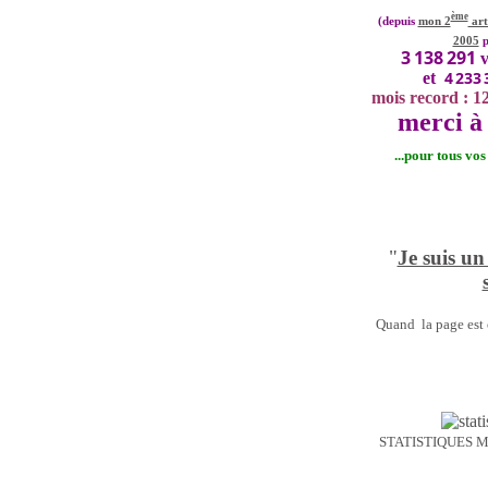
ème
(depuis
mon 2
art
2005
p
3 138 291
v
4 233 
et
mois record : 1
merci à 
...pour tous vo
"
Je suis un
Quand la page est o
STATISTIQUES 