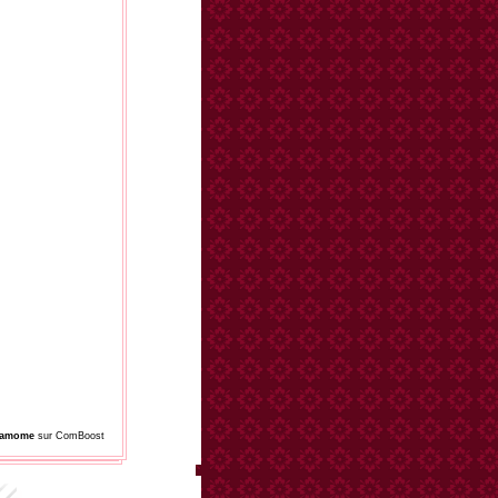
damome
sur ComBoost