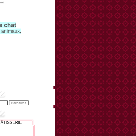
ust
le chat
s animaux,
PÂTISSERIE