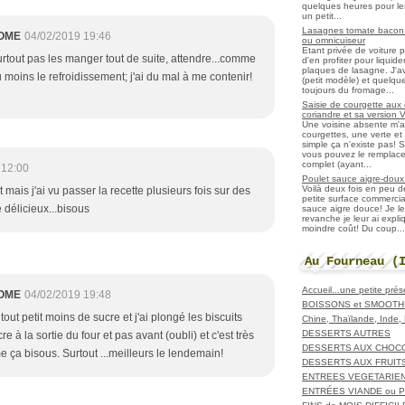
quelques heures pour les r
un petit...
Lasagnes tomate bacon f
OME
04/02/2019 19:46
ou omnicuiseur
Etant privée de voiture 
surtout pas les manger tout de suite, attendre...comme
d'en profiter pour liqui
plaques de lasagne. J'a
 moins le refroidissement; j'ai du mal à me contenir!
(petit modèle) et quelqu
toujours du fromage...
Saisie de courgette aux 
coriandre et sa version 
Une voisine absente m'
courgettes, une verte et u
simple ça n'existe pas! S
vous pouvez le remplacer
complet (ayant...
 12:00
Poulet sauce aigre-doux a
Voilà deux fois en peu 
t mais j'ai vu passer la recette plusieurs fois sur des
petite surface commerci
e délicieux...bisous
sauce aigre douce! Je le
revanche je leur ai expl
moindre coût! Du coup...
Au Fourneau (
Accueil...une petite pré
OME
04/02/2019 19:48
BOISSONS et SMOOTH
 tout petit moins de sucre et j'ai plongé les biscuits
Chine, Thaïlande, Inde
DESSERTS AUTRES
re à la sortie du four et pas avant (oubli) et c'est très
DESSERTS AUX CHOC
 ça bisous. Surtout ...meilleurs le lendemain!
DESSERTS AUX FRUIT
ENTREES VEGETARIE
ENTRÉES VIANDE ou 