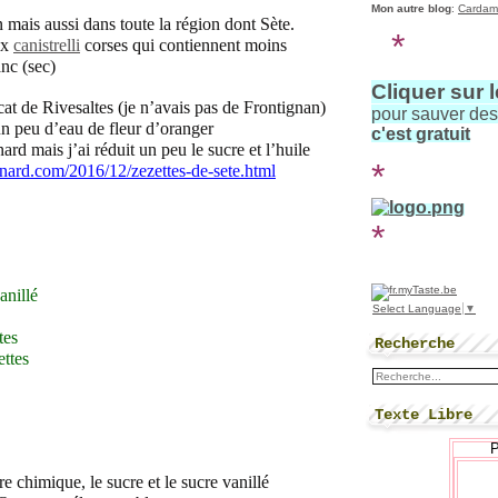
Mon autre blog
:
Cardam
 mais aussi dans toute la région dont Sète.
*
ux
canistrelli
corses qui contiennent moins
anc (sec)
Cliquer sur 
cat de Rivesaltes (je n’avais pas de Frontignan)
pour sauver de
 un peu d’eau de fleur d’oranger
c'est gratuit
nard mais j’ai réduit un peu le sucre et l’huile
*
nard.com/2016/12/zezettes-de-sete.html
*
anillé
Select Language
▼
tes
Recherche
ettes
Texte Libre
re chimique, le sucre et le sucre vanillé