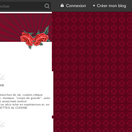
Connexion
+
Créer mon blog
OME
,tranches de vie, cuisine,critique
re, musique, "coups de gueule"...avec
 aussi,mais surtout
 d'un vécu riche en expériences et, en
ECETTES de CUISINE