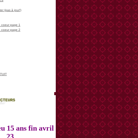
LES
er (pas à jour!)
 coeur page 1
 coeur page 2
TUIT
ECTEURS
u 15 ans fin avril
23