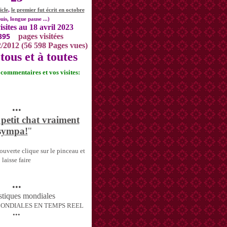
icle
,
le premier fut écrit en octobre
uis, longue pause ...)
isites au 18 avril 2023
395
pages visitées
2/2012 (56 598 Pages vues)
tous et à toutes
s commentaires et vos visites:
•••
 petit chat vraiment
sympa!
"
uverte clique sur le pinceau et
laisse faire
•••
MONDIALES EN TEMPS REEL
•••