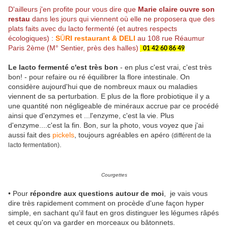
D'ailleurs j'en profite pour vous dire que
Marie claire ouvre son
restau
dans les jours qui viennent où elle ne proposera que des
plats faits avec du lacto fermenté (et autres respects
écologiques) :
S
Ū
RI restaurant & DELI
au 108 rue Réaumur
Paris 2ème (M° Sentier, près des halles)
01 42 60 86 49
Le lacto fermenté c'est très bon
- en plus c'est vrai, c'est très
bon! - pour refaire ou ré équilibrer la flore intestinale. On
considère aujourd'hui que de nombreux maux ou maladies
viennent de sa perturbation. E plus de la flore probiotique il y a
une quantité non négligeable de minéraux accrue par ce procédé
ainsi que d'enzymes et ...l'enzyme, c'est la vie. Plus
d'enzyme....c'est la fin. Bon, sur la photo, vous voyez que j'ai
aussi fait des
pickels
, toujours agréables en apéro
(différent de la
.
lacto fermentation)
Courgettes
• Pour
répondre aux questions autour de moi
, je vais vous
dire très rapidement comment on procède d'une façon hyper
simple, en sachant qu'il faut en gros distinguer les légumes râpés
et ceux qu'on va garder en morceaux ou bâtonnets.