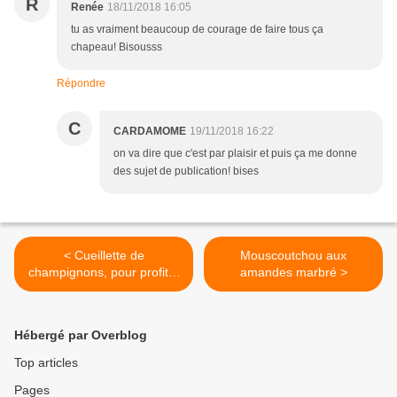
R
Renée
18/11/2018 16:05
tu as vraiment beaucoup de courage de faire tous ça
chapeau! Bisousss
Répondre
C
CARDAMOME
19/11/2018 16:22
on va dire que c'est par plaisir et puis ça me donne
des sujet de publication! bises
< Cueillette de
Mouscoutchou aux
champignons, pour profiter
amandes marbré >
de ce très beau we
d'automne
Hébergé par Overblog
Top articles
Pages