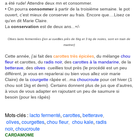
a été rude! Attendre deux mn et consommer.
• On pourra
consommer
à partir de la troisième semaine. le pot
ouvert, c'est mieux de conserver au frais. Encore que....Lisez ce
qu'en dit Marie Claire.
La
conservation
est de deux ans...+/-
Olives lacto fermentées (j'en ai cueillies près de 6kg et 3 kg de noires, sont en train de
mariner)
Cette année, j'ai fait des
carottes très épicées
, du mélange
chou
fleur
et carottes, du
radis noir
, des
carottes à la mandarine
, de la
betterave
, des
olives
cueillies tout près (le procédé est un peu
différent, je vous en reparlerai ou bien vous allez voir marie
Claire) de la
courgette
râpée et...ma
choucroute
pour cet hiver (1
chou soit 1kg et demi). Certains donnent plus de jus que d'autres,
à vous de vous adapter en rajoutant un peu de saumure si
besoin (pour les râpés)
Mots-clés :
lacto fermenté
,
carottes
,
betterave
,
olives
,
courgettes
,
chou fleur
chou kale
,
radis
,
noir
,
choucroute
CARDAMOME