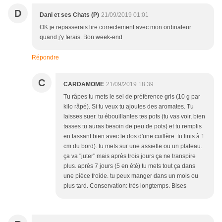
D
Dani et ses Chats (P)
21/09/2019 01:01
OK je repasserais lire correctement avec mon ordinateur
quand j'y ferais. Bon week-end
Répondre
C
CARDAMOME
21/09/2019 18:39
Tu râpes tu mets le sel de préférence gris (10 g par
kilo râpé). Si tu veux tu ajoutes des aromates. Tu
laisses suer. tu ébouillantes tes pots (tu vas voir, bien
tasses tu auras besoin de peu de pots) et tu remplis
en tassant bien avec le dos d'une cuillère. tu finis à 1
cm du bord). tu mets sur une assiette ou un plateau.
ça va "juter" mais après trois jours ça ne transpire
plus. après 7 jours (5 en été) tu mets tout ça dans
une pièce froide. tu peux manger dans un mois ou
plus tard. Conservation: très longtemps. Bises