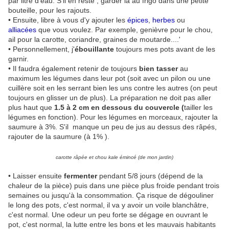
par litre d'eau. S'il en reste , garder la au frigo dans une petite
bouteille, pour les rajouts.
• Ensuite, libre à vous d'y ajouter les
épices
,
herbes
ou
alliacées
que vous voulez. Par exemple, genièvre pour le chou,
ail pour la carotte, coriandre, graines de moutarde....'
• Personnellement, j'
ébouillante
toujours mes pots avant de les
garnir.
• Il faudra également retenir de toujours
bien tasser
au
maximum les légumes dans leur pot (soit avec un pilon ou une
cuillère soit en les serrant bien les uns contre les autres (on peut
toujours en glisser un de plus). La préparation ne doit pas aller
plus haut que
1.5 à 2 cm en dessous du couvercle (
tailler les
légumes en fonction). Pour les légumes en morceaux, rajouter la
saumure à 3%. S'il manque un peu de jus au dessus des râpés,
rajouter de la saumure (à 1% ).
carotte râpée et chou kale émincé (de mon jardin)
• Laisser ensuite
fermenter
pendant 5/8 jours (dépend de la
chaleur de la pièce) puis dans une pièce plus froide pendant trois
semaines ou jusqu'à la consommation. Ça risque de dégouliner
le long des pots, c'est normal, il va y avoir un voile blanchâtre,
c'est normal. Une odeur un peu forte se dégage en ouvrant le
pot, c'est normal, la lutte entre les bons et les mauvais habitants