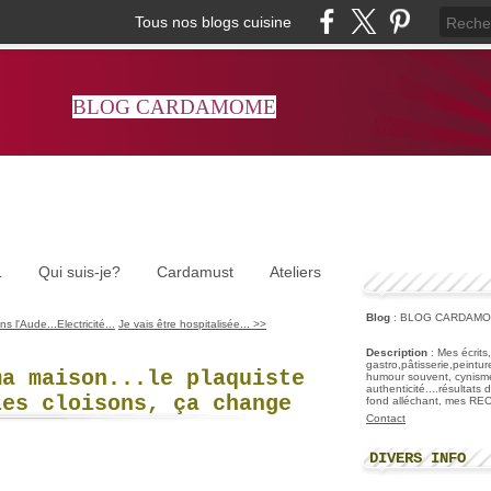
Tous nos blogs cuisine
BLOG CARDAMOME
L
Qui suis-je?
Cardamust
Ateliers
Blog
: BLOG CARDAM
 l'Aude...Electricité...
Je vais être hospitalisée... >>
Description
: Mes écrits
gastro,pâtisserie,peintu
ma maison...le plaquiste
humour souvent, cynisme
authenticité....résultats
les cloisons, ça change
fond alléchant, mes R
Contact
DIVERS INFO