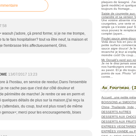
plaques de lasagne. J'a
ommentaire
(petit modèle) et quelqu
toujours du fromage...
Saisie de courgette aux 
coriandre et sa version 
Une voisine absente m'
courgettes, une verte et u
7:58
simple ça n'existe pas! S
vous pouvez le remplacer
 waouh j'adore, çà prend forme; si je ne me trompe,
complet (ayant...
Poulet sauce aigre-doux a
 tu te fais hospitaliser? tout va être neuf, la maison et
Voilà deux fois en peu 
petite surface commerci
...je t'embrasse très affectueusement, Ghis.
sauce aigre douce! Je le
revanche je leur ai expl
moindre coût! Du coup...
Mc Donald's perd son pr
Je ne le dirai jamais as
nos hamburgers entre aut
au pavot. Et je dis toujo
points de vue. Photo "
OME
13/07/2017 13:23
contre...
core à l'hostau, en service de reeduc.Dans l'ensemble
Au Fourneau (
 je ne cache pas que c'est dur côté douleur et
n de périmètre de marche! Je rentre ce we en perm et
Accueil...une petite pré
 quelques détails de plus sur la maison,(j'ai reçu la
BOISSONS et SMOOTH
j'attendais, du coup, tout est plus rose!) de même
Chine, Thaïlande, Inde
DESSERTS AUTRES
e genoux<; merci pour tes encouragements, bises
DESSERTS AUX CHOC
DESSERTS AUX FRUIT
ENTREES VEGETARIE
ENTRÉES VIANDE ou 