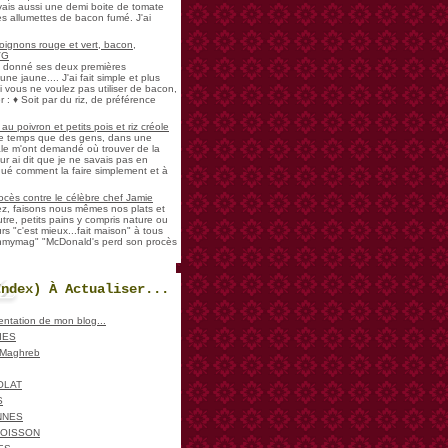
vais aussi une demi boite de tomate
es allumettes de bacon fumé. J'ai
oignons rouge et vert, bacon,
VG
a donné ses deux premières
ne jaune.... J'ai fait simple et plus
i vous ne voulez pas utiliser de bacon,
 : ♦ Soit par du riz, de préférence
u poivron et petits pois et riz créole
de temps que des gens, dans une
ale m'ont demandé où trouver de la
ur ai dit que je ne savais pas en
iqué comment la faire simplement et à
ocès contre le célèbre chef Jamie
sez, faisons nous mêmes nos plats et
re, petits pains y compris nature ou
urs "c'est mieux...fait maison" à tous
ohmymag" "McDonald's perd son procès
Index) À Actualiser...
sentation de mon blog...
IES
, Maghreb
OLAT
S
NNES
POISSON