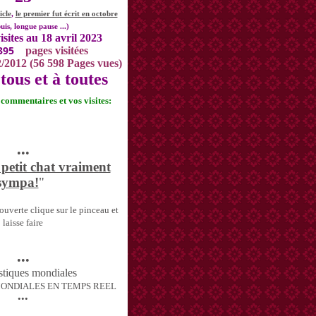
icle
,
le premier fut écrit en octobre
uis, longue pause ...)
isites au 18 avril 2023
395
pages visitées
2/2012 (56 598 Pages vues)
tous et à toutes
s commentaires et vos visites:
•••
 petit chat vraiment
sympa!
"
uverte clique sur le pinceau et
laisse faire
•••
MONDIALES EN TEMPS REEL
•••