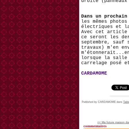
droite (panneaux
Dans un prochain
les mêmes photos
électriques et l
Avec cet article
ce seront les de
septembre, sauf 
travaux) m'en en
m'étonnerait...e
lorsque la salle
carrelage posé e
CARDAMOME
Published by CARDAMOME
dans
Tabl
<< Ma future maison dans
commentaires