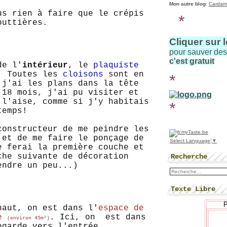
Mon autre blog
:
Cardam
us rien à faire que le crépis
*
outtières.
Cliquer sur 
pour sauver de
c'est gratuit
de l'
intérieur
, le
plaquiste
! Toutes les
cloisons
sont en
*
 j'ai les plans dans la tête
.18 mois, j'ai pu visiter et
 l'aise, comme si j'y habitais
*
temps!
constructeur de me peindre les
 et de me faire le ponçage de
Select Language
▼
e ferai la première couche et
che suivante de décoration
Recherche
endre un peu...)
Texte Libre
haut, on est dans l'
espace de
ne
. Ici, on est dans
(environ 45m²)
egarde vers l'entrée