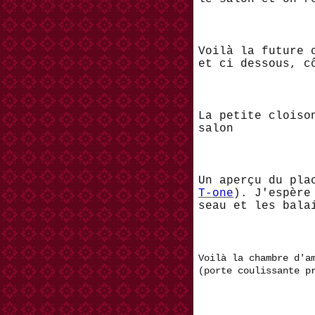
Voilà la future 
et ci dessous, c
La petite cloiso
salon
Un aperçu du pl
T-one
). J'espère
seau et les bala
Voilà la chambre d'a
(porte coulissante p