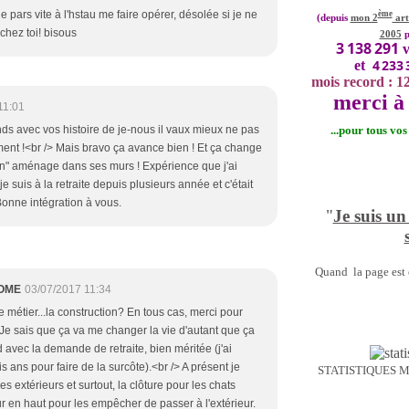
, je pars vite à l'hstau me faire opérer, désolée si je ne
ème
(depuis
mon 2
art
chez toi! bisous
2005
p
3 138 291
v
4 233 
et
mois record : 1
merci à 
11:01
...pour tous vo
s avec vos histoire de je-nous il vaux mieux ne pas
ment !<br /> Mais bravo ça avance bien ! Et ça change
on" aménage dans ses murs ! Expérience que j'ai
je suis à la retraite depuis plusieurs année et c'était
Bonne intégration à vous.
"
Je suis un
Quand la page est o
OME
03/07/2017 11:34
re métier...la construction? En tous cas, merci pour
. Je sais que ça va me changer la vie d'autant que ça
 avec la demande de retraite, bien méritée (j'ai
is ans pour faire de la surcôte).<br /> A présent je
STATISTIQUES 
les extérieurs et surtout, la clôture pour les chats
ur en haut pour les empêcher de passer à l'extérieur.