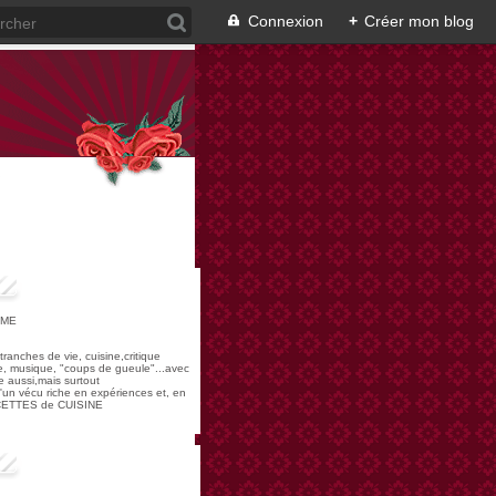
Connexion
+
Créer mon blog
OME
,tranches de vie, cuisine,critique
re, musique, "coups de gueule"...avec
 aussi,mais surtout
 d'un vécu riche en expériences et, en
ECETTES de CUISINE