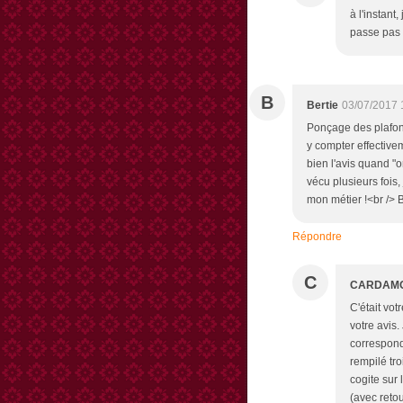
à l'instant
passe pas 
B
Bertie
03/07/2017 
Ponçage des plafond
y compter effective
bien l'avis quand "
vécu plusieurs fois, 
mon métier !<br /> 
Répondre
C
CARDAM
C'était vot
votre avis
correspond
rempilé tro
cogite sur 
(avec reto