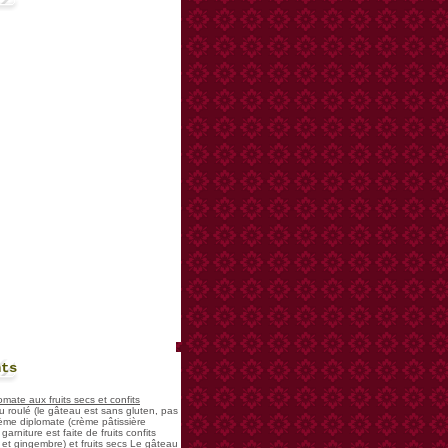
nts
mate aux fruits secs et confits
u roulé (le gâteau est sans gluten, pas
rème diplomate (crème pâtissière
garniture est faite de fruits confits
et gingembre) et fruits secs Le gâteau