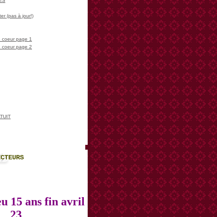
LES
er (pas à jour!)
 coeur page 1
 coeur page 2
TUIT
ECTEURS
u 15 ans fin avril
23