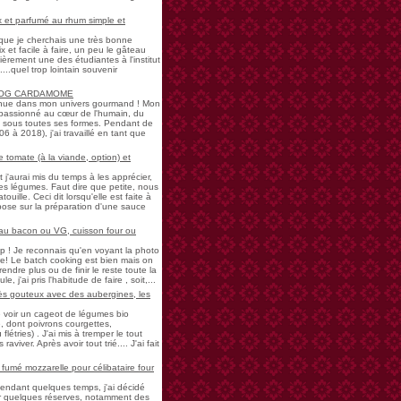
 et parfumé au rhum simple et
s que je cherchais une très bonne
 et facile à faire, un peu le gâteau
ièrement une des étudiantes à l'institut
...quel trop lointain souvenir
LOG CARDAMOME
nue dans mon univers gourmand ! Mon
passionné au cœur de l'humain, du
ne sous toutes ses formes. Pendant de
à 2018), j'ai travaillé en tant que
 tomate (à la viande, option) et
 j'aurai mis du temps à les apprécier,
 légumes. Faut dire que petite, nous
uille. Ceci dit lorsqu'elle est faite à
pose sur la préparation d'une sauce
 au bacon ou VG, cuisson four ou
! Je reconnais qu'en voyant la photo
e! Le batch cooking est bien mais on
endre plus ou de finir le reste toute la
e, j'ai pris l'habitude de faire , soit,...
rès gouteux avec des aubergines, les
de voir un cageot de légumes bio
, dont poivrons courgettes,
létries) . J'ai mis à tremper le tout
aviver. Après avoir tout trié.... J'ai fait
umé mozzarelle pour célibataire four
pendant quelques temps, j'ai décidé
der quelques réserves, notamment des