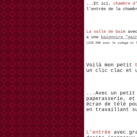
...Et ici,
chambre d
l'entrée de la chamb
La salle de bai
n ave
a une
baignoire "gai
(229.50€ avec le vidage et
Voilà mon petit
un clic clac et 
...Avec un peti
paperasserie, et
écran de télé po
en travaillant s
L'entrée
avec gr