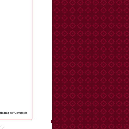
damome
sur ComBoost