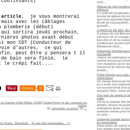
 coulissants)
roué...
Gâteau de noix moelleux
délicieux
Il y avait très longtemp
 article
, je vous montrerai
recette de gâteau de noix
que nous apportait régul
 mais avec les câblages
(école de naturopathie) ..
gustatif!...
a plomberie (début)
A PROPOS DE MOI, B
 qui sortira jeudi prochain,
À propos de moi Bienve
rnières photos avant début
parcours est un voyage 
bien-être et de la cuisi
si mon CDT (Conducteur de
nombreuses années (2006 
thérapeute dans...
voie d'autres, ce qui
Aubergine éventail sauce
nfin, peut être y pensera t il
mozzarelle
J'adore les aubergines et
 de bain sera finie, le
comme beaucoup d'autres
t le crépi fait....
n'en mangions qu'en ratato
l'ancienne (la mienne re
tomate...
Petite Quiche pour solo
omnicuiseur
On mange beaucoup trop 
on a envie d'en reprendr
est souvent tenté d'en pr
Repost
0
semaine! Alors, vivant seul
Que faire de simple et t
griller
J'ai eu la surprise hier 
e et chambre d'hôte Nébias (11500)
Cardam'Home
Je fais construire ma
abimés, devant ma porte
maison
aubergines (juste un peu f
commenter cet article
…
quelques heures pour les r
un petit...
Lasagnes tomate bacon f
ou omnicuiseur
 l'Aude...Electricité...
Je vais être hospitalisée... >>
Etant privée de voiture 
d'en profiter pour liqui