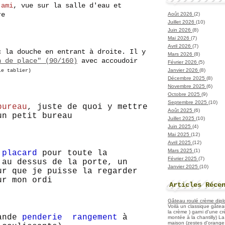
'ami
, vue sur la salle d'eau et
re
Août 2026
(2)
Juillet 2026
(10)
Juin 2026
(8)
Mai 2026
(7)
Avril 2026
(7)
c la douche en entrant à droite. Il y
Mars 2026
(8)
n de place" (90/160)
avec accoudoir
Février 2026
(5)
Janvier 2026
(8)
 le tablier)
Décembre 2025
(8)
Novembre 2025
(6)
Octobre 2025
(9)
Septembre 2025
(10)
bureau
, juste de quoi y mettre
Août 2025
(6)
un petit bureau
Juillet 2025
(10)
Juin 2025
(4)
Mai 2025
(12)
Avril 2025
(12)
Mars 2025
(1)
t
placard
pour toute la
Février 2025
(7)
 au dessus de la porte, un
Janvier 2025
(10)
ur que je puisse la regarder
ur mon ordi
Articles Réce
Gâteau roulé crème diplo
Voilà un classique gâtea
la crème ) garni d'une c
ande
penderie rangement
à
montée à la chantilly) La 
maison (zestes d'orange 