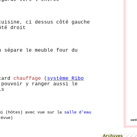
cuisine, ci dessus côté gauche
ôté droit
n sépare le meuble four du
acard
chauffage
(
système Ribo
 pouvoir y ranger aussi le
is
mi (hôtes) avec vue sur la
salle d'eau
révue)
car
Archives