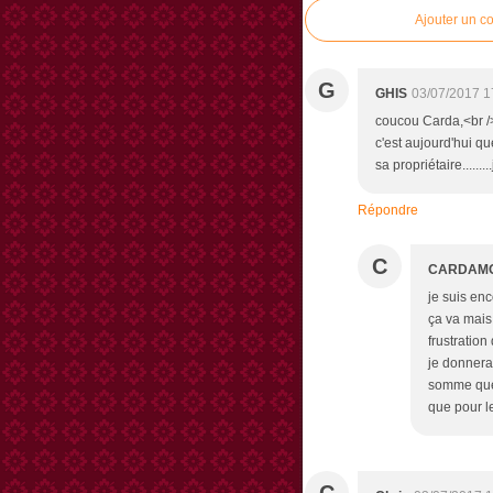
Ajouter un c
G
GHIS
03/07/2017 1
coucou Carda,<br />
c'est aujourd'hui que
sa propriétaire......
Répondre
C
CARDAM
je suis en
ça va mais
frustratio
je donnerai
somme que 
que pour l