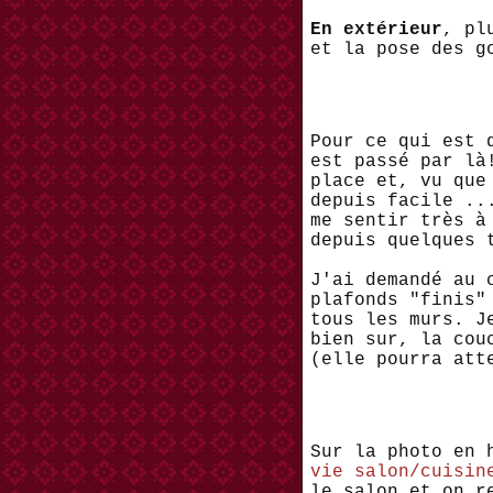
En extérieur
, pl
et la pose des g
Pour ce qui est 
est passé par là
place et, vu que
depuis facile ..
me sentir très à
depuis quelques 
J'ai demandé au 
plafonds "finis"
tous les murs. J
bien sur, la cou
(elle pourra att
Sur la photo en 
vie salon/cuisi
le salon et on r