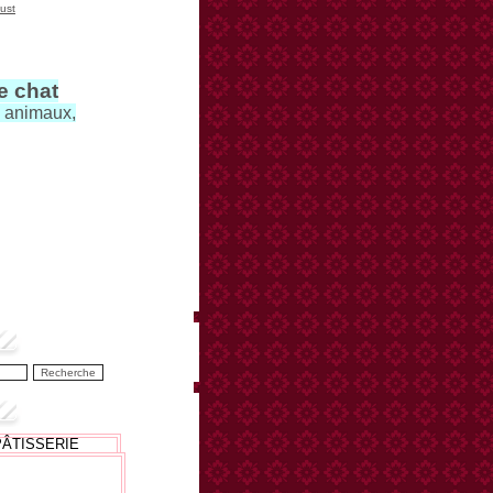
ust
le chat
s animaux,
PÂTISSERIE