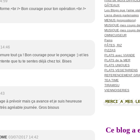
FINS de MOIS DIFFICI
4:59
GÂTEAUX
orme.<br /> Bon courage pour ton opération.<br />
Les Blogs que j'aime visit
Liens divers partenaires
MENUS (propositions)
MUSIQUE,mes coups de
MUSIQUE,mes coups de
OMNICUISEUR
Pains
PÂTES, RIZ
 14:46
PIZZAS
rnure tout ça ! Bon courage pour le ponçage :) et les
PLATS avec VIANDE
PLATS de la MER
ontente que tu te sentes déjà chez toi. Bises
PLATS UNIQUES
PLATS VEGETARIENS
REFERENCEMENT GRA
TEA TIME
TIRAMISU
VIENNOISERIES
:43
MERCI A MES L
e à prévoir mais ça avance et je suis heureuse
 très agréable journée. Gros bisous
Ce blog a e
OME
03/07/2017 14:42