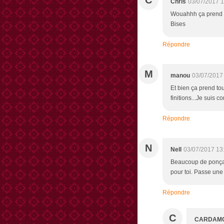
C
Chris
03/07/2017 1
Wouahhh ça prend f
Bises
Répondre
M
manou
03/07/2017
Et bien ça prend tou
finitions...Je suis c
Répondre
N
Nell
03/07/2017 13
Beaucoup de ponçag
pour toi. Passe une
Répondre
C
CARDAM