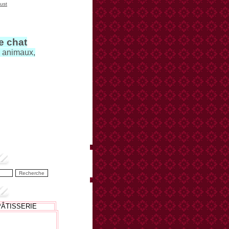
ust
le chat
s animaux,
PÂTISSERIE