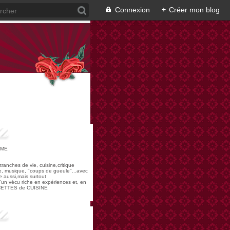
Connexion
+
Créer mon blog
OME
,tranches de vie, cuisine,critique
re, musique, "coups de gueule"...avec
 aussi,mais surtout
 d'un vécu riche en expériences et, en
ECETTES de CUISINE