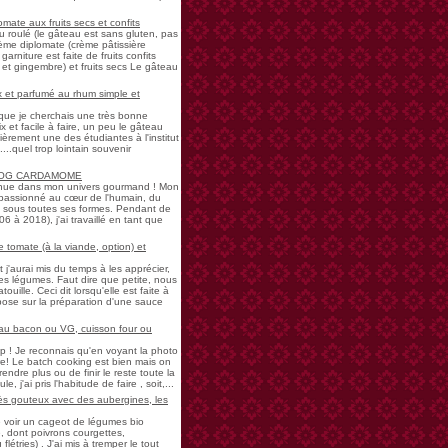
mate aux fruits secs et confits
u roulé (le gâteau est sans gluten, pas
rème diplomate (crème pâtissière
garniture est faite de fruits confits
et gingembre) et fruits secs Le gâteau
 et parfumé au rhum simple et
s que je cherchais une très bonne
 et facile à faire, un peu le gâteau
ièrement une des étudiantes à l'institut
...quel trop lointain souvenir
LOG CARDAMOME
nue dans mon univers gourmand ! Mon
passionné au cœur de l'humain, du
ne sous toutes ses formes. Pendant de
à 2018), j'ai travaillé en tant que
 tomate (à la viande, option) et
 j'aurai mis du temps à les apprécier,
 légumes. Faut dire que petite, nous
uille. Ceci dit lorsqu'elle est faite à
pose sur la préparation d'une sauce
 au bacon ou VG, cuisson four ou
! Je reconnais qu'en voyant la photo
e! Le batch cooking est bien mais on
endre plus ou de finir le reste toute la
e, j'ai pris l'habitude de faire , soit,...
rès gouteux avec des aubergines, les
de voir un cageot de légumes bio
, dont poivrons courgettes,
létries) . J'ai mis à tremper le tout