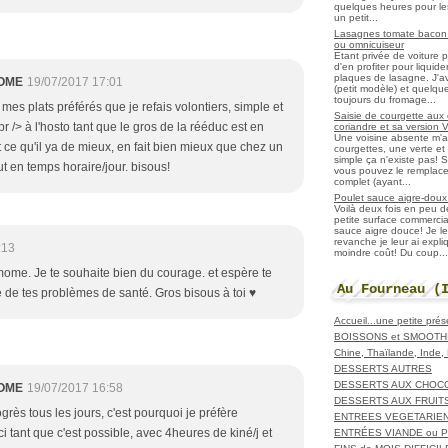
quelques heures pour les r
un petit...
Lasagnes tomate bacon f
ou omnicuiseur
Etant privée de voiture 
d'en profiter pour liqui
plaques de lasagne. J'a
OME
19/07/2017 17:01
(petit modèle) et quelqu
toujours du fromage...
 mes plats préférés que je refais volontiers, simple et
Saisie de courgette aux 
r /> à l'hosto tant que le gros de la rééduc est en
coriandre et sa version 
Une voisine absente m'
t ce qu'il ya de mieux, en fait bien mieux que chez un
courgettes, une verte et u
simple ça n'existe pas! S
ut en temps horaire/jour. bisous!
vous pouvez le remplacer
complet (ayant...
Poulet sauce aigre-doux a
Voilà deux fois en peu 
petite surface commerci
sauce aigre douce! Je le
revanche je leur ai expl
:13
moindre coût! Du coup...
ome. Je te souhaite bien du courage. et espère te
Au Fourneau (
e de tes problèmes de santé. Gros bisous à toi ♥
Accueil...une petite pré
BOISSONS et SMOOTH
Chine, Thaïlande, Inde
DESSERTS AUTRES
DESSERTS AUX CHOC
OME
19/07/2017 16:58
DESSERTS AUX FRUIT
grès tous les jours, c'est pourquoi je préfère
ENTREES VEGETARIE
ci tant que c'est possible, avec 4heures de kiné/j et
ENTRÉES VIANDE ou 