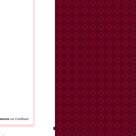
damome
sur ComBoost