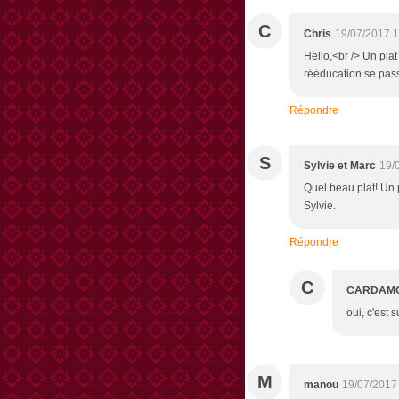
C
Chris
19/07/2017 1
Hello,<br /> Un plat
rééducation se pass
Répondre
S
Sylvie et Marc
19/
Quel beau plat! Un p
Sylvie.
Répondre
C
CARDAM
oui, c'est s
M
manou
19/07/2017