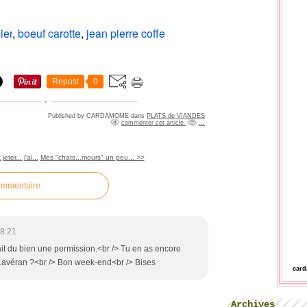
ier
,
boeuf carotte
,
jean pierre coffe
Repost
0
Published by CARDAMOME
dans
PLATS de VIANDES
commenter cet article
…
eter... j'ai...
Mes "chats...mours" un peu... >>
ommentaire
8:21
it du bien une permission.<br /> Tu en as encore
avéran ?<br /> Bon week-end<br /> Bises
car
Archives