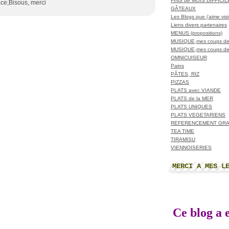
FINS de MOIS DIFFICI
ace;Bisous, merci
GÂTEAUX
Les Blogs que j'aime visit
Liens divers partenaires
MENUS (propositions)
MUSIQUE,mes coups de
MUSIQUE,mes coups de
OMNICUISEUR
Pains
PÂTES, RIZ
PIZZAS
PLATS avec VIANDE
PLATS de la MER
PLATS UNIQUES
PLATS VEGETARIENS
REFERENCEMENT GRA
TEA TIME
TIRAMISU
VIENNOISERIES
MERCI A MES L
Ce blog a e