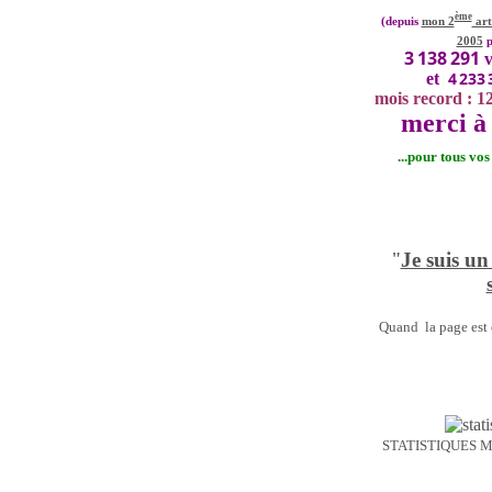
ème
(depuis
mon 2
art
2005
p
3 138 291
v
4 233 
et
mois record : 1
merci à 
...pour tous vo
"
Je suis un
Quand la page est o
STATISTIQUES 