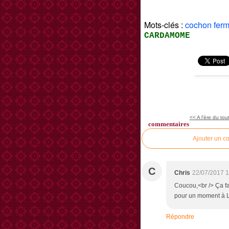
Mots-clés :
cochon ferm
CARDAMOME
<< A l'ère du tout j
commentaires
Ajouter un c
C
Chris
22/07/2017 1
Coucou,<br /> Ça fa
pour un moment à L
Répondre