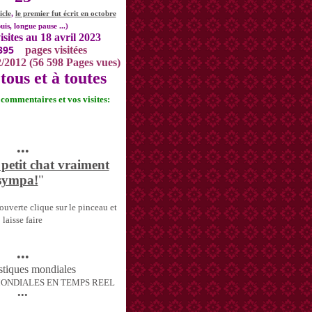
icle
,
le premier fut écrit en octobre
uis, longue pause ...)
isites au 18 avril 2023
395
pages visitées
2/2012 (56 598 Pages vues)
tous et à toutes
s commentaires et vos visites:
•••
 petit chat vraiment
sympa!
"
uverte clique sur le pinceau et
laisse faire
•••
MONDIALES EN TEMPS REEL
•••