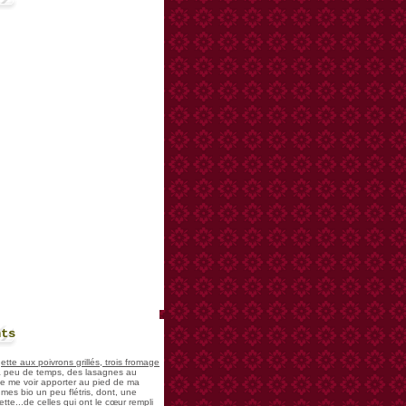
nts
te aux poivrons grillés, trois fromage
 a peu de temps, des lasagnes au
 de me voir apporter au pied de ma
mes bio un peu flétris, dont, une
tte...de celles qui ont le cœur rempli