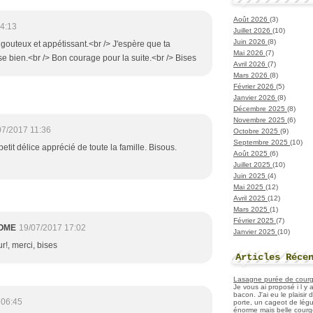
Août 2026
(3)
4:13
Juillet 2026
(10)
Juin 2026
(8)
 gouteux et appétissant.<br /> J'espère que ta
Mai 2026
(7)
e bien.<br /> Bon courage pour la suite.<br /> Bises
Avril 2026
(7)
Mars 2026
(8)
Février 2026
(5)
Janvier 2026
(8)
Décembre 2025
(8)
Novembre 2025
(6)
07/2017 11:36
Octobre 2025
(9)
Septembre 2025
(10)
etit délice apprécié de toute la famille. Bisous.
Août 2025
(6)
Juillet 2025
(10)
Juin 2025
(4)
Mai 2025
(12)
Avril 2025
(12)
Mars 2025
(1)
Février 2025
(7)
OME
19/07/2017 17:02
Janvier 2025
(10)
ur!, merci, bises
Articles Réce
Lasagne purée de courget
Je vous ai proposé i l y
bacon. J'ai eu le plaisir
 06:45
porte, un cageot de légu
énorme mais belle courge