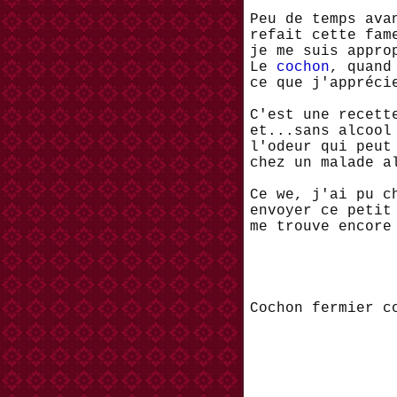
Peu de temps ava
refait cette fam
je me suis appro
Le
cochon
, quand
ce que j'appréci
C'est une recett
et...sans alcool
l'odeur qui peut
chez un malade 
Ce we, j'ai pu c
envoyer ce petit
me trouve encore
Cochon fermier 