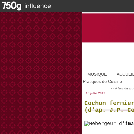
MUSIQUE
ACCUEI
Pratiques de Cuisine
<< A l'ère du tout j
18 juillet 2017
Cochon fermie
(d'ap. J.P. C