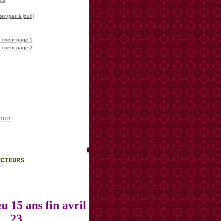
LES
er (pas à jour!)
 coeur page 1
 coeur page 2
TUIT
ECTEURS
u 15 ans fin avril
23