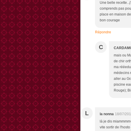
Une belle recette..
comprends pas pourq
place en maison de 
bon courage
Répondre
C
CARDAM
mais ou Ma
de chir ort
ma rééeduc
médecins r
aller au G
piscine ea
Rouge); B
L
la nonna
18/07/201
là je dis miammmm<b
vite sortir de l'hosto