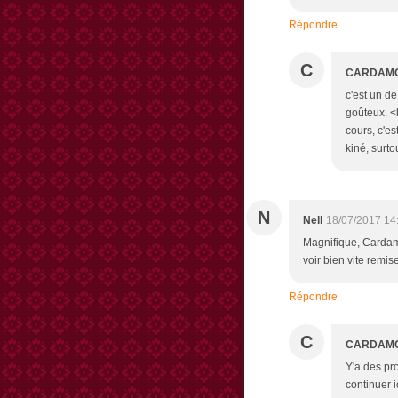
Répondre
C
CARDAM
c'est un de
goûteux. <b
cours, c'es
kiné, surto
N
Nell
18/07/2017 14
Magnifique, Cardam
voir bien vite remis
Répondre
C
CARDAM
Y'a des pro
continuer i