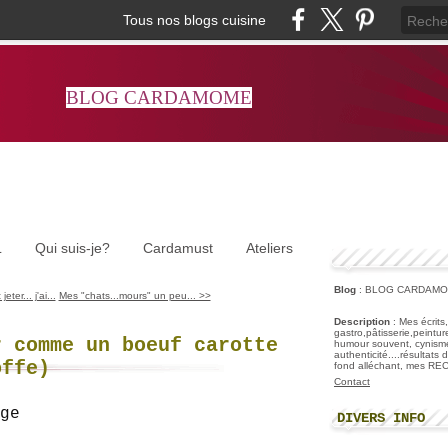
Tous nos blogs cuisine
BLOG CARDAMOME
L
Qui suis-je?
Cardamust
Ateliers
Blog
: BLOG CARDAM
eter... j'ai...
Mes "chats...mours" un peu... >>
Description
: Mes écrits
gastro,pâtisserie,peintu
r comme un boeuf carotte
humour souvent, cynisme
authenticité....résultats
offe)
fond alléchant, mes R
Contact
DIVERS INFO