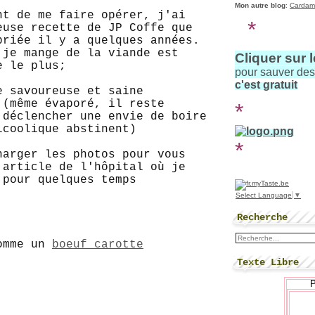
Mon autre blog
:
Cardam
nt de me faire opérer, j'ai
*
euse recette de JP Coffe que
priée il y a quelques années.
 je mange de la viande est
Cliquer sur 
e le plus;
pour sauver de
c'est gratuit
e savoureuse et saine
 (même évaporé, il reste
*
 déclencher une envie de boire
alcoolique abstinent)
*
harger les photos pour vous
 article de l'hôpital où je
 pour quelques temps
Select Language
▼
Recherche
comme un
boeuf carotte
Texte Libre