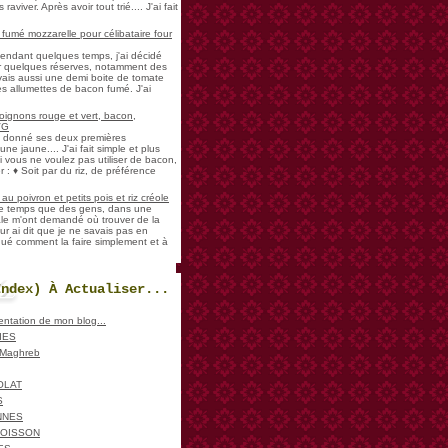
aviver. Après avoir tout trié.... J'ai fait
umé mozzarelle pour célibataire four
pendant quelques temps, j'ai décidé
der quelques réserves, notamment des
vais aussi une demi boite de tomate
es allumettes de bacon fumé. J'ai
oignons rouge et vert, bacon,
VG
a donné ses deux premières
ne jaune.... J'ai fait simple et plus
i vous ne voulez pas utiliser de bacon,
 : ♦ Soit par du riz, de préférence
u poivron et petits pois et riz créole
de temps que des gens, dans une
ale m'ont demandé où trouver de la
ur ai dit que je ne savais pas en
iqué comment la faire simplement et à
Index) À Actualiser...
sentation de mon blog...
IES
, Maghreb
OLAT
S
NNES
POISSON