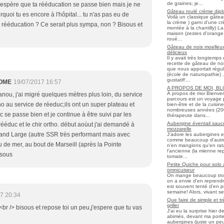
de graines; je...
.j'espère que ta rééducation se passe bien mais je ne
Gâteau roulé crème diplo
uoi tu es encore à l'hôpital... tu n'as pas eu de
Voilà un classique gâtea
la crème ) garni d'une c
rééducation ? Ce serait plus sympa, non ? Bisous et
montée à la chantilly) La 
maison (zestes d'orange 
roué...
Gâteau de noix moelleux
délicieux
Il y avait très longtemp
recette de gâteau de noix
que nous apportait régul
(école de naturopathie) ..
gustatif!...
OME
19/07/2017 16:57
A PROPOS DE MOI, B
À propos de moi Bienve
nou, j'ai migré quelques mètres plus loin, du service
parcours est un voyage 
ho au service de réeduc;ils ont un super plateau et
bien-être et de la cuisi
nombreuses années (2006 
 se passe bien et je continue à être suivi par les
thérapeute dans...
Aubergine éventail sauce
ééduc et le chir ortho. début aoùut j'ai demandé à
mozzarelle
rand Large (autre SSR très performant mais avec
J'adore les aubergines et
comme beaucoup d'autres
u de mer, au bout de Marseill (après la Pointe
n'en mangions qu'en ratato
l'ancienne (la mienne re
isous
tomate...
Petite Quiche pour solo
omnicuiseur
On mange beaucoup trop 
on a envie d'en reprendr
est souvent tenté d'en pr
semaine! Alors, vivant seul
7 20:34
Que faire de simple et t
griller
r /> bisous et repose toi un peu,j'espere que tu vas
J'ai eu la surprise hier 
abimés, devant ma porte
aubergines (juste un peu f