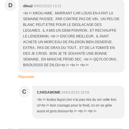
D
dilou2
04/01/2010 13:21
<br /> KIKOU AMIE.. MARRANT CAR LOUIS EN A FAIT LA
SEMAINE PASSEE.. PAR CONTRE PAS DE VIN.. UN PEU DE
BLANC PEUT ETRE POUR LE DEGLACAGE DES
LEGUMES.. IL A MIS UN DEMI POIVRON.. ET RECHAUFFE
LE LENDEMAIN..<br /> ENCORE MEILLEUR.. IL AVAIT
ACHETE UN MORCEAU DE PALERON BIEN DENERVE..
EXTRA.. PAS DE GRAS DU TOUT... ET DE LA TOMATE EN
DES JE CROIS.. BON JE TE SOUHAITE UNE BONNE
SEMAINE.. EN MANCHE FROID SEC..<br /> QQ FLOCONS..
BISOUSSSS DE DILOU<br /> <br /> <br />
Répondre
C
CARDAMOME
04/01/2010 18:59
<br /> toutes façon j'en n'ai pas mis du vin cette fois
ci!<br /> bon courage pour le froid, ici on se gèle
aussi et gros bisous<br /> <br /> <br />