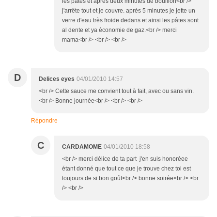
les pâtes et après deux minutes de bouillon<br />
j'arrête tout et je couvre. après 5 minutes je jette un
verre d'eau très froide dedans et ainsi les pâtes sont
al dente et ya économie de gaz.<br /> merci
mama<br /> <br /> <br />
D
Delices eyes
04/01/2010 14:57
<br /> Cette sauce me convient tout à fait, avec ou sans vin.
<br /> Bonne journée<br /> <br /> <br />
Répondre
C
CARDAMOME
04/01/2010 18:58
<br /> merci délice de ta part j'en suis honoréee
étant donné que tout ce que je trouve chez toi est
toujours de si bon goût<br /> bonne soirée<br /> <br
/> <br />