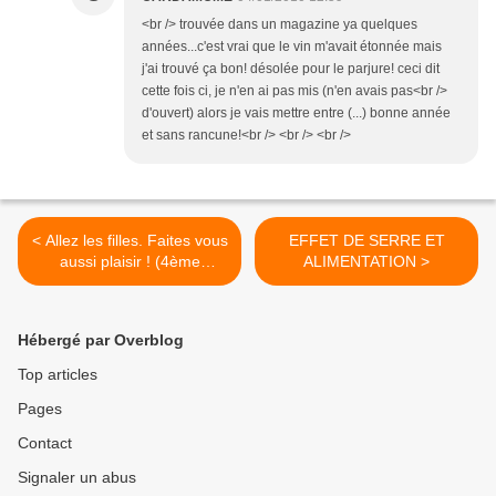
<br /> trouvée dans un magazine ya quelques
années...c'est vrai que le vin m'avait étonnée mais
j'ai trouvé ça bon! désolée pour le parjure! ceci dit
cette fois ci, je n'en ai pas mis (n'en avais pas<br />
d'ouvert) alors je vais mettre entre (...) bonne année
et sans rancune!<br /> <br /> <br />
< Allez les filles. Faites vous
EFFET DE SERRE ET
aussi plaisir ! (4ème
ALIMENTATION >
épisode)
Hébergé par Overblog
Top articles
Pages
Contact
Signaler un abus