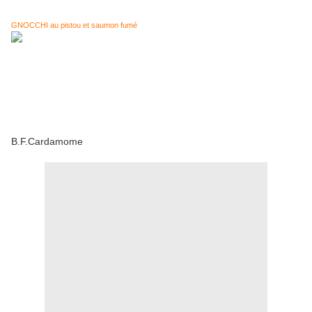
GNOCCHI au pistou et saumon fumé
B.F.Cardamome