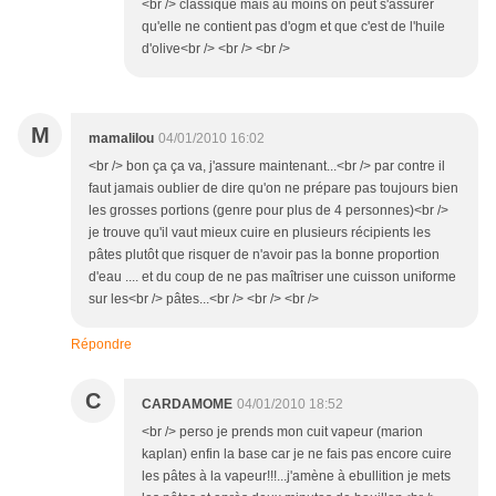
<br /> classique mais au moins on peut s'assurer
qu'elle ne contient pas d'ogm et que c'est de l'huile
d'olive<br /> <br /> <br />
M
mamalilou
04/01/2010 16:02
<br /> bon ça ça va, j'assure maintenant...<br /> par contre il
faut jamais oublier de dire qu'on ne prépare pas toujours bien
les grosses portions (genre pour plus de 4 personnes)<br />
je trouve qu'il vaut mieux cuire en plusieurs récipients les
pâtes plutôt que risquer de n'avoir pas la bonne proportion
d'eau .... et du coup de ne pas maîtriser une cuisson uniforme
sur les<br /> pâtes...<br /> <br /> <br />
Répondre
C
CARDAMOME
04/01/2010 18:52
<br /> perso je prends mon cuit vapeur (marion
kaplan) enfin la base car je ne fais pas encore cuire
les pâtes à la vapeur!!!...j'amène à ebullition je mets