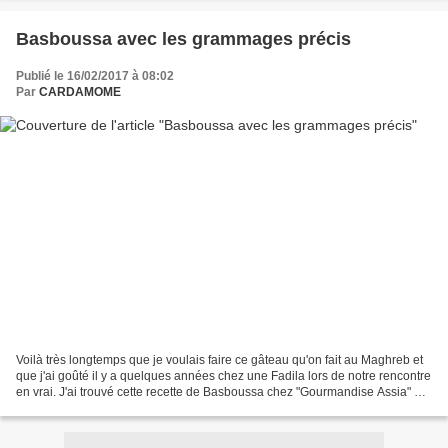
Basboussa avec les grammages précis
Publié le 16/02/2017 à 08:02
Par
CARDAMOME
Voilà très longtemps que je voulais faire ce gâteau qu'on fait au Maghreb et
que j'ai goûté il y a quelques années chez une Fadila lors de notre rencontre
en vrai. J'ai trouvé cette recette de Basboussa chez "Gourmandise Assia" et
je n'en suis pas déçue...