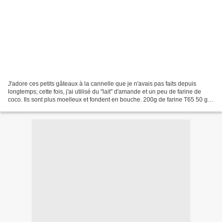
J'adore ces petits gâteaux à la cannelle que je n'avais pas faits depuis
longtemps; cette fois, j'ai utilisé du "lait" d'amande et un peu de farine de
coco. Ils sont plus moelleux et fondent en bouche. 200g de farine T65 50 g
de farine de coco ½ càc de...