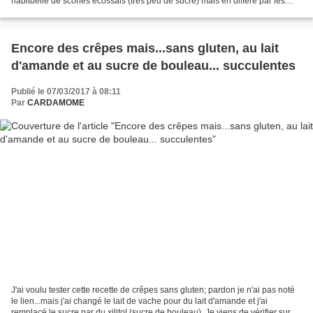
habituelle de scones écossais (très peu de sucre) mais en diffère par les
ingrédients (pas d'oeuf...
Encore des crêpes mais...sans gluten, au lait
d'amande et au sucre de bouleau... succulentes
Publié le 07/03/2017 à 08:11
Par
CARDAMOME
J'ai voulu tester cette recette de crêpes sans gluten; pardon je n'ai pas noté
le lien...mais j'ai changé le lait de vache pour du lait d'amande et j'ai
remplacé le sucre par du xilitol (sucre de bouleau). Je viens de vérifier sur la