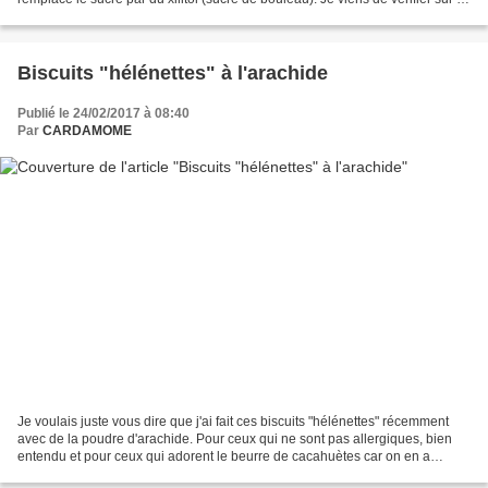
toile, il y en a...
Biscuits "hélénettes" à l'arachide
Publié le 24/02/2017 à 08:40
Par
CARDAMOME
Je voulais juste vous dire que j'ai fait ces biscuits "hélénettes" récemment
avec de la poudre d'arachide. Pour ceux qui ne sont pas allergiques, bien
entendu et pour ceux qui adorent le beurre de cacahuètes car on en a
vraiment le goût lorsque on mange...