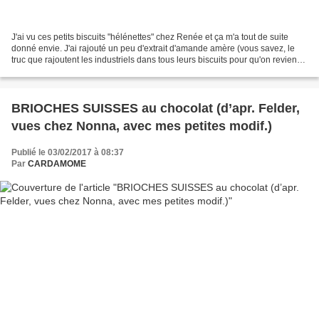
J'ai vu ces petits biscuits "hélénettes" chez Renée et ça m'a tout de suite
donné envie. J'ai rajouté un peu d'extrait d'amande amère (vous savez, le
truc que rajoutent les industriels dans tous leurs biscuits pour qu'on revienne
en acheter!!!) Je pense...
BRIOCHES SUISSES au chocolat (d’apr. Felder,
vues chez Nonna, avec mes petites modif.)
Publié le 03/02/2017 à 08:37
Par
CARDAMOME