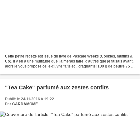
Cette petite recette est issue du livre de Pascale Weeks (Cookies, muffins &
Co). Il y en a une multitude que j'aimerais faire, d'autres que je faisais avant,
alors je vous propose celle-ci, vite faite et ...craquante! 100 g de beurre 75 g
de sucre 30...
"Tea Cake" parfumé aux zestes confits
Publié le 24/11/2016 à 19:22
Par
CARDAMOME