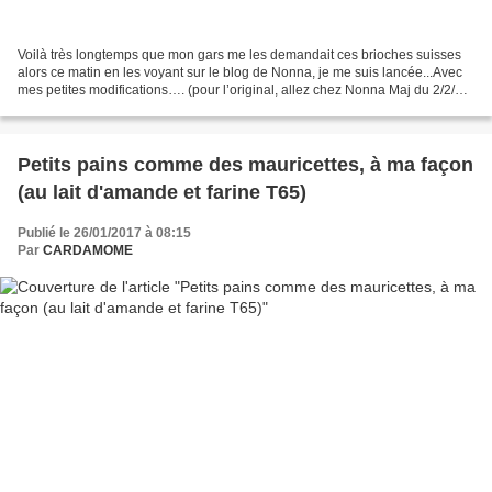
Voilà très longtemps que mon gars me les demandait ces brioches suisses
alors ce matin en les voyant sur le blog de Nonna, je me suis lancée...Avec
mes petites modifications…. (pour l’original, allez chez Nonna Maj du 2/2/23,
ce blog n'existe plus...)...
Petits pains comme des mauricettes, à ma façon
(au lait d'amande et farine T65)
Publié le 26/01/2017 à 08:15
Par
CARDAMOME