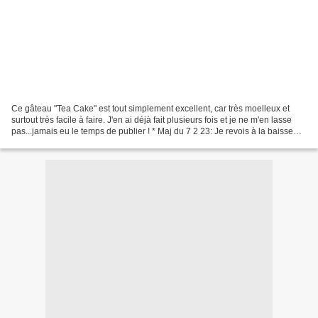
Ce gâteau "Tea Cake" est tout simplement excellent, car très moelleux et
surtout très facile à faire. J'en ai déjà fait plusieurs fois et je ne m'en lasse
pas...jamais eu le temps de publier ! * Maj du 7 2 23: Je revois à la baisse
mes recettes de pâtisserie......