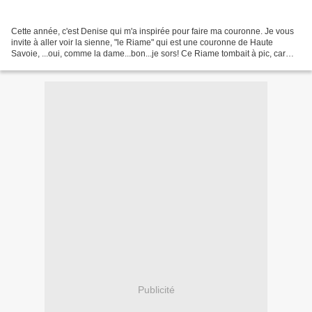
Cette année, c'est Denise qui m'a inspirée pour faire ma couronne. Je vous
invite à aller voir la sienne, "le Riame" qui est une couronne de Haute
Savoie, ...oui, comme la dame...bon...je sors! Ce Riame tombait à pic, car
j'avais envie d'une brioche plus...
Publicité