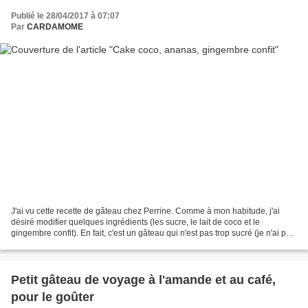
Publié le 28/04/2017 à 07:07
Par
CARDAMOME
J'ai vu cette recette de gâteau chez Perrine. Comme à mon habitude, j'ai
désiré modifier quelques ingrédients (les sucre, le lait de coco et le
gingembre confit). En fait, c'est un gâteau qui n'est pas trop sucré (je n'ai pas
mis la confiture indiquée...
Petit gâteau de voyage à l'amande et au café,
pour le goûter