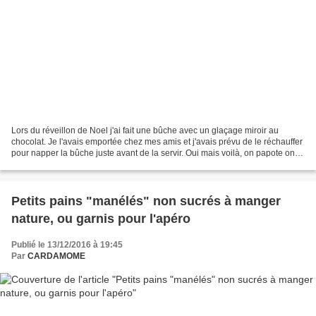
Lors du réveillon de Noel j'ai fait une bûche avec un glaçage miroir au
chocolat. Je l'avais emportée chez mes amis et j'avais prévu de le réchauffer
pour napper la bûche juste avant de la servir. Oui mais voilà, on papote on
papote...séjour trop long...
Petits pains "manélés" non sucrés à manger
nature, ou garnis pour l'apéro
Publié le 13/12/2016 à 19:45
Par
CARDAMOME