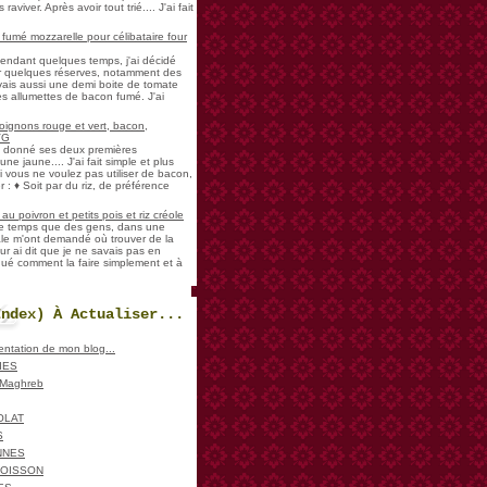
aviver. Après avoir tout trié.... J'ai fait
umé mozzarelle pour célibataire four
pendant quelques temps, j'ai décidé
der quelques réserves, notamment des
vais aussi une demi boite de tomate
es allumettes de bacon fumé. J'ai
oignons rouge et vert, bacon,
VG
a donné ses deux premières
ne jaune.... J'ai fait simple et plus
i vous ne voulez pas utiliser de bacon,
 : ♦ Soit par du riz, de préférence
u poivron et petits pois et riz créole
de temps que des gens, dans une
ale m'ont demandé où trouver de la
ur ai dit que je ne savais pas en
iqué comment la faire simplement et à
Index) À Actualiser...
sentation de mon blog...
IES
, Maghreb
OLAT
S
NNES
POISSON