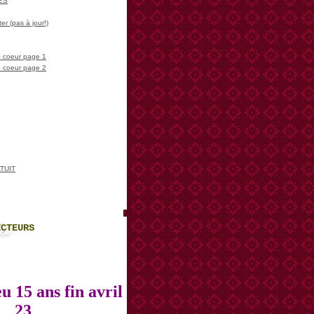
LES
er (pas à jour!)
 coeur page 1
 coeur page 2
TUIT
ECTEURS
u 15 ans fin avril
23