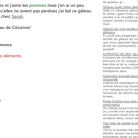
de graines; je...
s et j'aime les
pommes
mais j'en ai un peu
Gâteau roulé crème diplo
u'elles ne soient pas perdues j'ai fait ce gâteau
Voilà un classique gâtea
la crème ) garni d'une c
it chez
Sarah
.
montée à la chantilly) La 
maison (zestes d'orange 
roué...
leau de Cézanne!
Gâteau de noix moelleux
délicieux
Il y avait très longtemp
recette de gâteau de noix
que nous apportait régul
ommes
(école de naturopathie) ..
gustatif!...
A PROPOS DE MOI, B
ns éléments
À propos de moi Bienve
parcours est un voyage 
bien-être et de la cuisi
nombreuses années (2006 
thérapeute dans...
Aubergine éventail sauce
mozzarelle
J'adore les aubergines et
comme beaucoup d'autres
n'en mangions qu'en ratato
l'ancienne (la mienne re
tomate...
re
Petite Quiche pour solo
omnicuiseur
On mange beaucoup trop 
on a envie d'en reprendr
est souvent tenté d'en pr
semaine! Alors, vivant seul
Que faire de simple et t
griller
J'ai eu la surprise hier 
abimés, devant ma porte
aubergines (juste un peu f