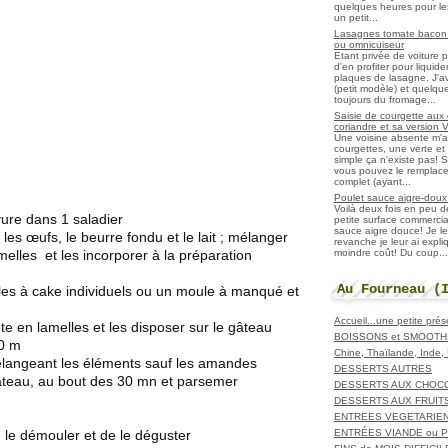
quelques heures pour les r
un petit...
Lasagnes tomate bacon f
ou omnicuiseur
Etant privée de voiture 
d'en profiter pour liqui
plaques de lasagne. J'a
(petit modèle) et quelqu
toujours du fromage...
Saisie de courgette aux 
coriandre et sa version 
Une voisine absente m'
courgettes, une verte et u
simple ça n'existe pas! S
vous pouvez le remplacer
complet (ayant...
Poulet sauce aigre-doux a
Voilà deux fois en peu 
levure dans 1 saladier
petite surface commerci
sauce aigre douce! Je le
, les œufs, le beurre fondu et le lait ; mélanger
revanche je leur ai expl
moindre coût! Du coup...
lles et les incorporer à la préparation
Au Fourneau (
les à cake individuels ou un moule à manqué et
Accueil...une petite pré
e en lamelles et les disposer sur le gâteau
BOISSONS et SMOOTH
30 m
Chine, Thaïlande, Inde
élangeant les éléments sauf les amandes
DESSERTS AUTRES
gâteau, au bout des 30 mn et parsemer
DESSERTS AUX CHOC
DESSERTS AUX FRUIT
ENTREES VEGETARIE
ENTRÉES VIANDE ou 
de le démouler et de le déguster