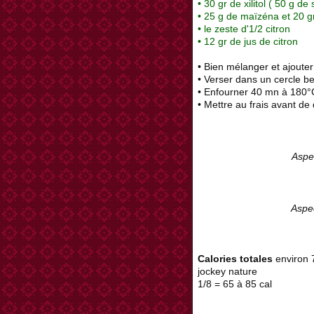
• 30 gr de xilitol ( 50 g de
• 25 g de maïzéna et 20 gr
• le zeste d'1/2 citron
• 12 gr de jus de citron
• Bien mélanger et ajouter
• Verser dans un cercle be
• Enfourner 40 mn à 180
• Mettre au frais avant de
Aspec
Aspe
Calories totales
environ 7
jockey nature
1/8 = 65 à 85 cal