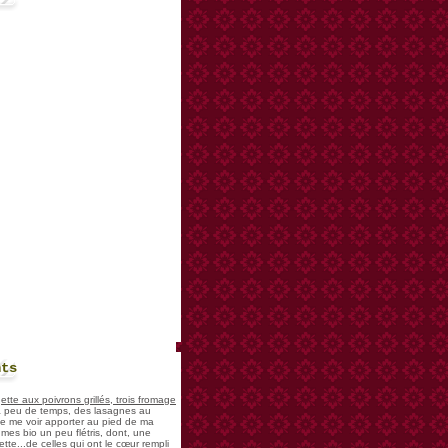
nts
te aux poivrons grillés, trois fromage
 a peu de temps, des lasagnes au
 de me voir apporter au pied de ma
mes bio un peu flétris, dont, une
tte...de celles qui ont le cœur rempli