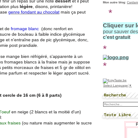
r finir un repas sur une note
dessert
et il peut
Mon autre blog
:
Cardam
ation plus
légère
, disons, printanière!
*
xtase
genre fondant au chocolat
mais ça peut
Cliquer sur 
et de
fromage blanc
(donc renfort en
pour sauver de
du sucre de bouleau à faible indice glycémique
c'est gratuit
ge et n'entraîne pas de pic glycémique, donc,
mie post prandiale.
*
 se mange bien réfrigéré, s'apparente à un
 des fromages blancs à la fraise mais je suppose
*
petits morceaux de fraises et 5 gr de xilitol en
ême parfum et respecter le léger apport sucré.
Select Language
▼
Recherche
t cercle de 16 cm (6 à 8 parts)
d'oeuf
en neige (2 blancs et la moitié d'un)
Texte Libre
l:
aux fraises
(ou nature mais augmenter le sucre