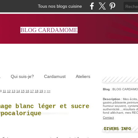
Tous nos blogs cuisine
BLOG CARDAMOME
L
Qui suis-je?
Cardamust
Ateliers
Blog
: BLOG CARDAM
0
11
12
13
14
15
16
17
18
19
>
>>
Description
: Mes écrits
gastro,pâtisserie,peintu
mage blanc léger et sucre
humour souvent, cynisme
authenticité....résultats
ypocalorique
fond alléchant, mes R
Contact
DIVERS INFO