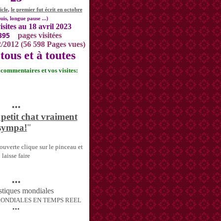
icle
,
le premier fut écrit en octobre
uis, longue pause ...)
isites au 18 avril 2023
395
pages visitées
2/2012 (56 598 Pages vues)
tous et à toutes
s commentaires et vos visites:
•••
 petit chat vraiment
sympa!
"
uverte clique sur le pinceau et
laisse faire
•••
MONDIALES EN TEMPS REEL
•••