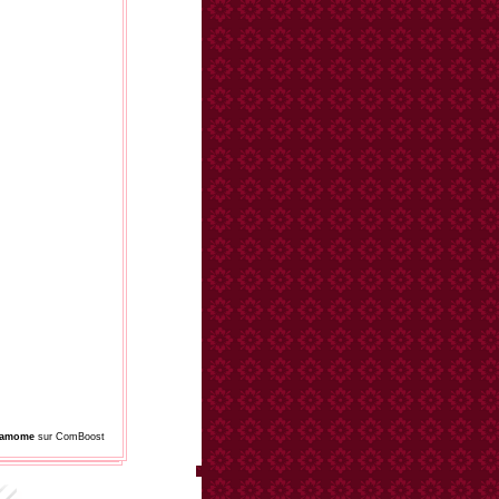
damome
sur ComBoost