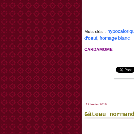
hypocaloriq
Mots-clés :
d'oeuf
fromage blanc
,
CARDAMOME
12 février 2016
Gâteau norman