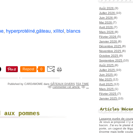
Août 2026
(3)
Juillet 2026
(10)
Juin 2026
(8)
Mai 2026
(7)
Avril 2026
(7)
ue
hyperprotéiné
gâteau
xilitol
blancs
,
,
,
,
Mars 2026
(8)
Février 2026
(5)
Janvier 2026
(8)
Décembre 2025
(8)
Novembre 2025
(6)
Octobre 2025
(9)
Septembre 2025
(10)
Août 2025
(6)
Repost
0
Juillet 2025
(10)
Juin 2025
(4)
Mai 2025
(12)
Avril 2025
(12)
Published by CARDAMOME
dans
GÂTEAUX DIVERS
TEA TIME
commenter cet article
…
Mars 2025
(1)
Février 2025
(7)
Janvier 2025
(10)
Articles Réce
d aux pommes
Lasagne purée de courget
Je vous ai proposé i l y
bacon. J'ai eu le plaisir
porte, un cageot de légu
énorme mais belle courge