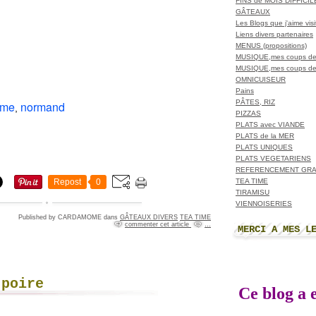
FINS de MOIS DIFFICI
GÂTEAUX
Les Blogs que j'aime visit
Liens divers partenaires
MENUS (propositions)
MUSIQUE,mes coups de
MUSIQUE,mes coups de
OMNICUISEUR
Pains
PÂTES, RIZ
me
normand
,
PIZZAS
PLATS avec VIANDE
PLATS de la MER
PLATS UNIQUES
PLATS VEGETARIENS
REFERENCEMENT GRA
TEA TIME
Repost
0
TIRAMISU
VIENNOISERIES
Published by CARDAMOME
dans
GÂTEAUX DIVERS
TEA TIME
commenter cet article
…
MERCI A MES L
 poire
Ce blog a e