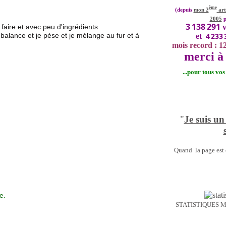
ème
(depuis
mon 2
art
2005
p
3 138 291
 faire et avec peu d'ingrédients
v
 balance et je pèse et je mélange au fur et à
4 233 
et
mois record : 1
merci à 
...pour tous vo
"
Je suis un
Quand la page est o
e.
STATISTIQUES 