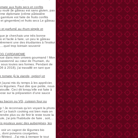
mate aux fruits secs et confits
u roulé (le gâteau est sans gluten, pas
rème diplomate (crème pâtissière
garniture est faite de fruits confits
et gingembre) et fruits secs Le gâteau
 et parfumé au rhum simple et
s que je cherchais une très bonne
 et facile à faire, un peu le gâteau
ièrement une des étudiantes à l'institut
...quel trop lointain souvenir
LOG CARDAMOME
nue dans mon univers gourmand ! Mon
passionné au cœur de l'humain, du
ne sous toutes ses formes. Pendant de
à 2018), j'ai travaillé en tant que
 tomate (à la viande, option) et
 j'aurai mis du temps à les apprécier,
 légumes. Faut dire que petite, nous
uille. Ceci dit lorsqu'elle est faite à
pose sur la préparation d'une sauce
 au bacon ou VG, cuisson four ou
! Je reconnais qu'en voyant la photo
e! Le batch cooking est bien mais on
endre plus ou de finir le reste toute la
e, j'ai pris l'habitude de faire , soit,...
rès gouteux avec des aubergines, les
de voir un cageot de légumes bio
, dont poivrons courgettes,
létries) . J'ai mis à tremper le tout