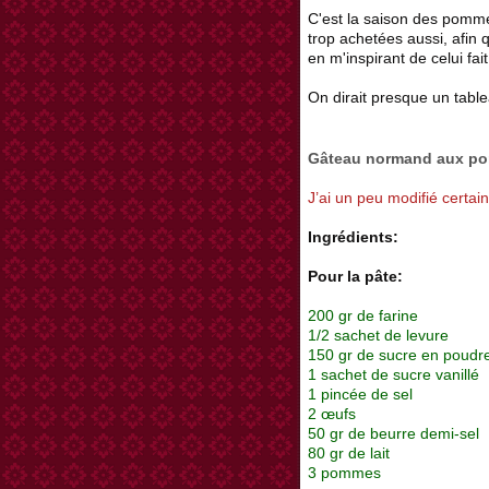
C'est la saison des pomme
trop achetées aussi, afin q
en m'inspirant de celui fa
On dirait presque un tab
Gâteau normand aux p
J’ai un peu modifié certai
Ingrédients:
Pour la pâte:
200 gr de farine
1/2 sachet de levure
150 gr de sucre en poud
1 sachet de sucre vanillé
1 pincée de sel
2 œufs
50 gr de beurre demi-sel
80 gr de lait
3 pommes