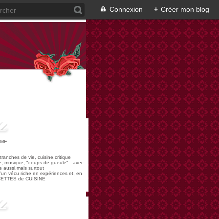
Connexion
+
Créer mon blog
OME
,tranches de vie, cuisine,critique
re, musique, "coups de gueule"...avec
 aussi,mais surtout
 d'un vécu riche en expériences et, en
ECETTES de CUISINE