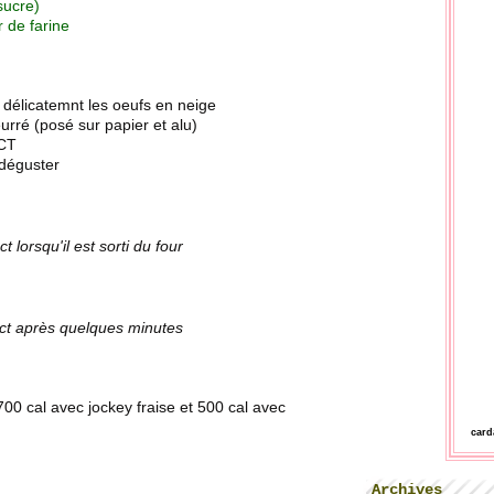
 sucre)
 de farine
 délicatemnt les oeufs en neige
urré (posé sur papier et alu)
°CT
 déguster
t lorsqu'il est sorti du four
ct après quelques minutes
00 cal avec jockey fraise et 500 cal avec
car
Archives