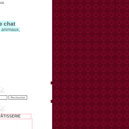
ust
le chat
s animaux,
PÂTISSERIE