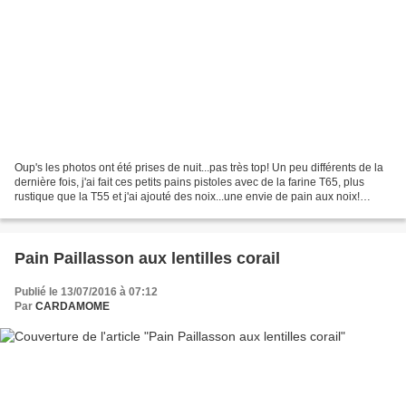
Oup's les photos ont été prises de nuit...pas très top! Un peu différents de la
dernière fois, j'ai fait ces petits pains pistoles avec de la farine T65, plus
rustique que la T55 et j'ai ajouté des noix...une envie de pain aux noix!
(Notez que, en boulangerie...
Pain Paillasson aux lentilles corail
Publié le 13/07/2016 à 07:12
Par
CARDAMOME