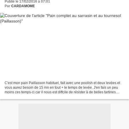
Publié le 17/02/2016 à 07:01
Par
CARDAMOME
C'est mon pain Paillasson habituel, fait avec une poolish et deux levées et
vous aurez besoin de 15 mn en tout + le temps de levée. J'en fais un peu
moins ces temps-ci car il nous est diffcile de résister à de belles tartines
garnies de fromage de chèvre...