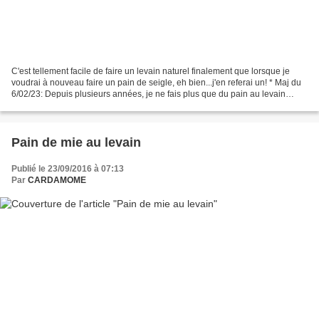
C'est tellement facile de faire un levain naturel finalement que lorsque je
voudrai à nouveau faire un pain de seigle, eh bien...j'en referai un! * Maj du
6/02/23: Depuis plusieurs années, je ne fais plus que du pain au levain
naturel , c'est à dire sans...
Pain de mie au levain
Publié le 23/09/2016 à 07:13
Par
CARDAMOME