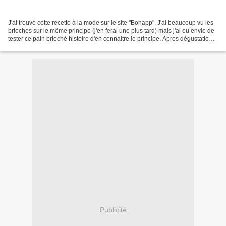
J'ai trouvé cette recette à la mode sur le site "Bonapp". J'ai beaucoup vu les
brioches sur le même principe (j'en ferai une plus tard) mais j'ai eu envie de
tester ce pain brioché histoire d'en connaitre le principe. Après dégustation,
je peux vous conseiller...
Publicité