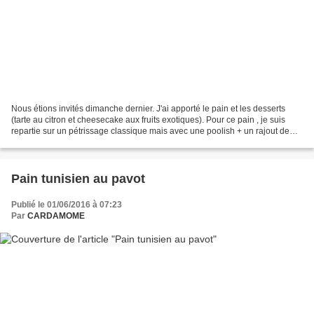
Nous étions invités dimanche dernier. J'ai apporté le pain et les desserts
(tarte au citron et cheesecake aux fruits exotiques). Pour ce pain , je suis
repartie sur un pétrissage classique mais avec une poolish + un rajout de
levure . * Maj du 8/02/23:...
Pain tunisien au pavot
Publié le 01/06/2016 à 07:23
Par
CARDAMOME