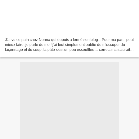
J'ai vu ce pain chez Nonna qui depuis a fermé son blog... Pour ma part...peut
mieux faire; je parle de moi! j'ai tout simplement oublié de m'occuper du
façonnage et du coup, la pâte s'est un peu essoufflée.... correct mais aurait
pu être mieux J'ai choisi...