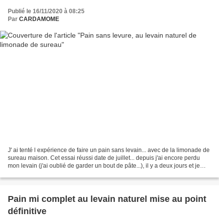
Publié le 16/11/2020 à 08:25
Par
CARDAMOME
J' ai tenté l expérience de faire un pain sans levain... avec de la limonade de
sureau maison. Cet essai réussi date de juillet... depuis j'ai encore perdu
mon levain (j'ai oublié de garder un bout de pâte...), il y a deux jours et je
vous dirai bientôt...
Pain mi complet au levain naturel mise au point
définitive