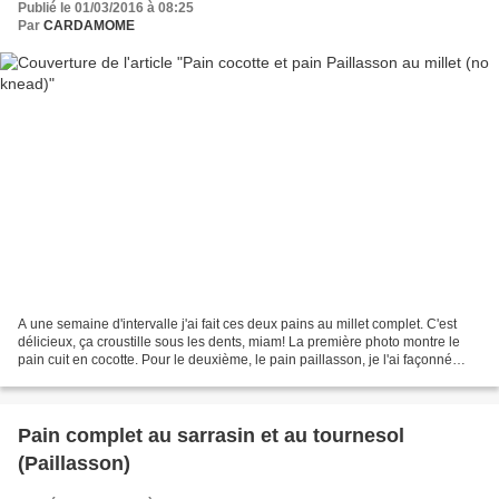
Publié le 01/03/2016 à 08:25
Par
CARDAMOME
A une semaine d'intervalle j'ai fait ces deux pains au millet complet. C'est
délicieux, ça croustille sous les dents, miam! La première photo montre le
pain cuit en cocotte. Pour le deuxième, le pain paillasson, je l'ai façonné
comme d'habitude, en le...
Pain complet au sarrasin et au tournesol
(Paillasson)