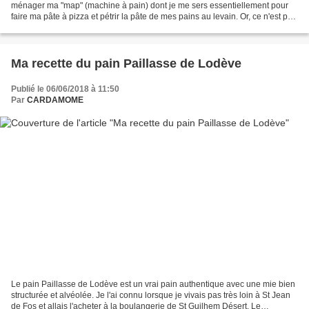
ménager ma "map" (machine à pain) dont je me sers essentiellement pour
faire ma pâte à pizza et pétrir la pâte de mes pains au levain. Or, ce n'est pas
fait pour pétrir des pâtes trop...
Ma recette du pain Paillasse de Lodève
Publié le 06/06/2018 à 11:50
Par
CARDAMOME
Le pain Paillasse de Lodève est un vrai pain authentique avec une mie bien
structurée et alvéolée. Je l'ai connu lorsque je vivais pas très loin à St Jean
de Fos et allais l'acheter à la boulangerie de St Guilhem Désert. Le