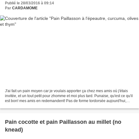
Publié le 28/03/2016 à 09:14
Par
CARDAMOME
J'ai fait un pain moyen car je voulais apporter ça chez mes amis où j'étais
invitée, et un tout petit pour zhomme et moi plus tard. Punaise, qu'est ce qu'il
est bon! mes amis en redemandent! Pas de forme tordorsée aujourd'hui,
j'avais envie de faire une...
Pain cocotte et pain Paillasson au millet (no
knead)