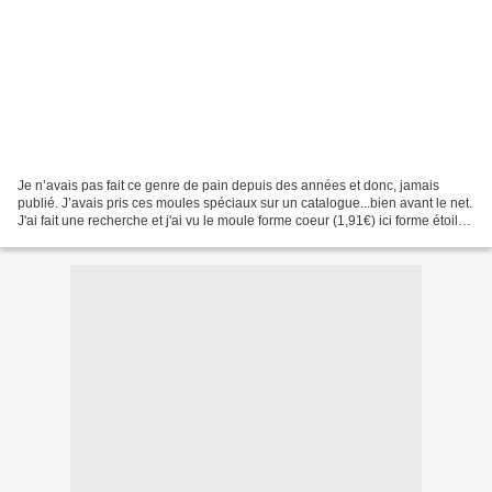
Je n’avais pas fait ce genre de pain depuis des années et donc, jamais
publié. J’avais pris ces moules spéciaux sur un catalogue...bien avant le net.
J'ai fait une recherche et j'ai vu le moule forme coeur (1,91€) ici forme étoile
(4,77€) ici (+5,90 FDP)...