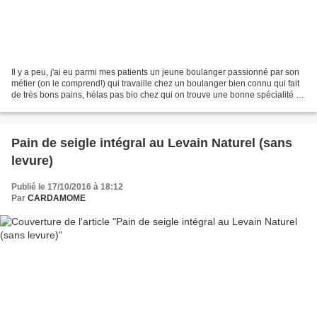
Il y a peu, j'ai eu parmi mes patients un jeune boulanger passionné par son
métier (on le comprend!) qui travaille chez un boulanger bien connu qui fait
de très bons pains, hélas pas bio chez qui on trouve une bonne spécialité du
sud ouest aux pommes....
Pain de seigle intégral au Levain Naturel (sans
levure)
Publié le 17/10/2016 à 18:12
Par
CARDAMOME