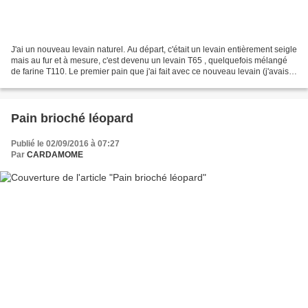
J'ai un nouveau levain naturel. Au départ, c'était un levain entièrement seigle
mais au fur et à mesure, c'est devenu un levain T65 , quelquefois mélangé
de farine T110. Le premier pain que j'ai fait avec ce nouveau levain (j'avais
laissé mourir l'autre...
Pain brioché léopard
Publié le 02/09/2016 à 07:27
Par
CARDAMOME