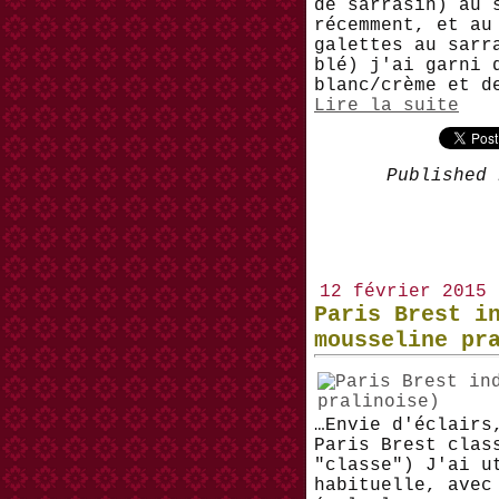
de sarrasin) au 
récemment, et au
galettes au sarr
blé) j'ai garni 
blanc/crème et d
Lire la suite
Published 
12 février 2015
Paris Brest i
mousseline pr
…Envie d'éclairs
Paris Brest clas
"classe") J'ai u
habituelle, avec