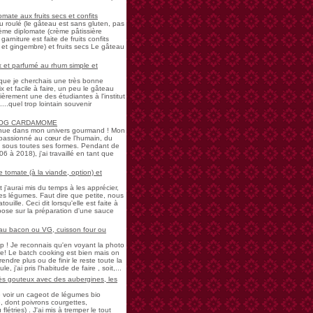
mate aux fruits secs et confits
u roulé (le gâteau est sans gluten, pas
rème diplomate (crème pâtissière
garniture est faite de fruits confits
et gingembre) et fruits secs Le gâteau
 et parfumé au rhum simple et
s que je cherchais une très bonne
 et facile à faire, un peu le gâteau
ièrement une des étudiantes à l'institut
...quel trop lointain souvenir
LOG CARDAMOME
nue dans mon univers gourmand ! Mon
passionné au cœur de l'humain, du
ne sous toutes ses formes. Pendant de
à 2018), j'ai travaillé en tant que
 tomate (à la viande, option) et
 j'aurai mis du temps à les apprécier,
 légumes. Faut dire que petite, nous
uille. Ceci dit lorsqu'elle est faite à
pose sur la préparation d'une sauce
 au bacon ou VG, cuisson four ou
! Je reconnais qu'en voyant la photo
e! Le batch cooking est bien mais on
endre plus ou de finir le reste toute la
e, j'ai pris l'habitude de faire , soit,...
rès gouteux avec des aubergines, les
de voir un cageot de légumes bio
, dont poivrons courgettes,
létries) . J'ai mis à tremper le tout