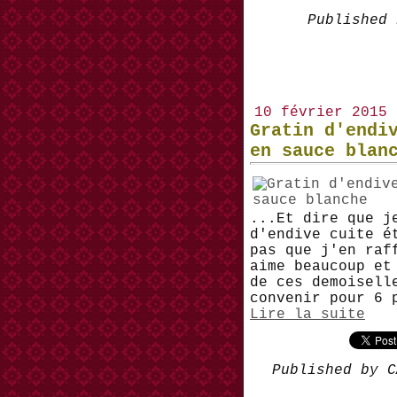
Published 
10 février 2015
Gratin d'endi
en sauce blan
...Et dire que j
d'endive cuite é
pas que j'en raf
aime beaucoup et
de ces demoisell
convenir pour 6 
Lire la suite
Published by C