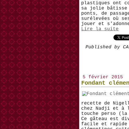
plastiques ont c
sa jolie bâtisse
ponts, de passag
surélevées où se
jouer et s'adonn
Lire la suite
Published by CA
5 février 2015
Fondant cléme
recette de Nigel
chez Nadji et à 
touche perso (la
Ce gâteau est di
facile et rapide