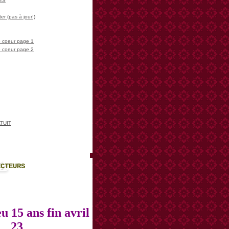
LES
er (pas à jour!)
 coeur page 1
 coeur page 2
TUIT
ECTEURS
u 15 ans fin avril
23