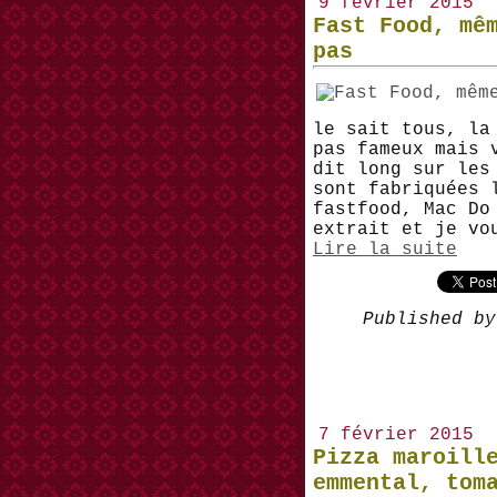
9 février 2015
Fast Food, mê
pas
le sait tous, la
pas fameux mais 
dit long sur les
sont fabriquées 
fastfood, Mac Do
extrait et je vo
Lire la suite
Published by
7 février 2015
Pizza maroill
emmental, tom