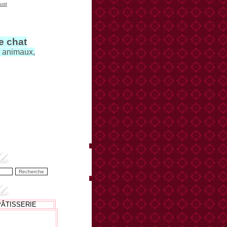
ust
le chat
s animaux,
PÂTISSERIE