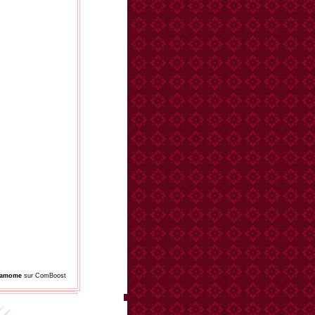
damome
sur ComBoost