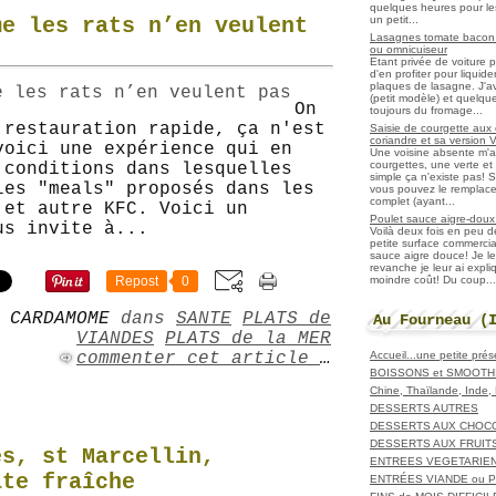
quelques heures pour les r
un petit...
me les rats n’en veulent
Lasagnes tomate bacon f
ou omnicuiseur
Etant privée de voiture 
d'en profiter pour liqui
plaques de lasagne. J'a
(petit modèle) et quelqu
On
toujours du fromage...
 restauration rapide, ça n'est
Saisie de courgette aux 
coriandre et sa version 
voici une expérience qui en
Une voisine absente m'
courgettes, une verte et u
 conditions dans lesquelles
simple ça n'existe pas! S
les "meals" proposés dans les
vous pouvez le remplacer
complet (ayant...
 et autre KFC. Voici un
Poulet sauce aigre-doux a
us invite à...
Voilà deux fois en peu 
petite surface commerci
sauce aigre douce! Je le
revanche je leur ai expl
moindre coût! Du coup...
Repost
0
 CARDAMOME
dans
SANTE
PLATS de
Au Fourneau (
VIANDES
PLATS de la MER
Accueil...une petite pré
commenter cet article
…
BOISSONS et SMOOTH
Chine, Thaïlande, Inde
DESSERTS AUTRES
DESSERTS AUX CHOC
DESSERTS AUX FRUIT
es, st Marcellin,
ENTREES VEGETARIE
ate fraîche
ENTRÉES VIANDE ou 