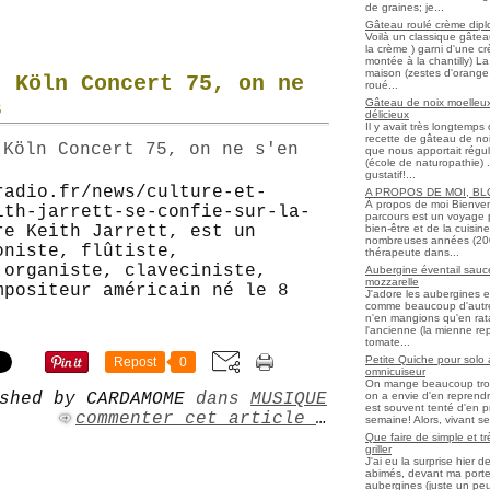
de graines; je...
Gâteau roulé crème diplo
Voilà un classique gâtea
la crème ) garni d'une c
montée à la chantilly) La 
maison (zestes d'orange 
, Köln Concert 75, on ne
roué...
Gâteau de noix moelleux
s
délicieux
Il y avait très longtemp
recette de gâteau de noix
que nous apportait régul
(école de naturopathie) ..
gustatif!...
radio.fr/news/culture-et-
A PROPOS DE MOI, B
À propos de moi Bienve
ith-jarrett-se-confie-sur-la-
parcours est un voyage 
bien-être et de la cuisi
re Keith Jarrett, est un
nombreuses années (2006 
oniste, flûtiste,
thérapeute dans...
 organiste, claveciniste,
Aubergine éventail sauce
mozzarelle
mpositeur américain né le 8
J'adore les aubergines et
comme beaucoup d'autres
n'en mangions qu'en ratato
l'ancienne (la mienne re
tomate...
Petite Quiche pour solo
Repost
0
omnicuiseur
On mange beaucoup trop 
on a envie d'en reprendr
shed by CARDAMOME
dans
MUSIQUE
est souvent tenté d'en pr
commenter cet article
…
semaine! Alors, vivant seul
Que faire de simple et t
griller
J'ai eu la surprise hier 
abimés, devant ma porte
aubergines (juste un peu f