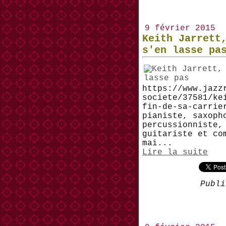
9 février 2015
Keith Jarrett
s'en lasse pa
https://www.jazz
societe/37581/ke
fin-de-sa-carrie
pianiste, saxoph
percussionniste,
guitariste et co
mai...
Lire la suite
Publi