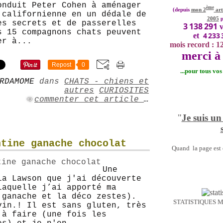
onduit Peter Cohen à aménager
ème
(depuis
mon 2
art
 californienne en un dédale de
2005
p
es secrets et de passerelles
3 138 291
v
s 15 compagnons chats peuvent
4 233 
et
er à...
mois record : 1
merci à 
Repost
0
...pour tous vo
RDAMOME
dans
CHATS - chiens et
autres
CURIOSITES
commenter cet article
…
"
Je suis un
ntine ganache chocolat
Quand la page est o
Une
la Lawson que j'ai découverte
laquelle j’ai apporté ma
 ganache et la déco zestes).
STATISTIQUES 
vin.! Il est sans gluten, très
 à faire (une fois les