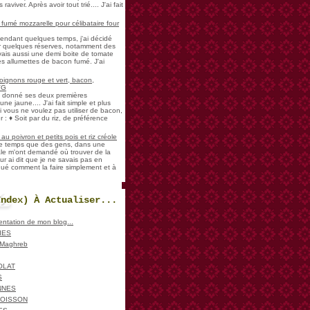
aviver. Après avoir tout trié.... J'ai fait
umé mozzarelle pour célibataire four
pendant quelques temps, j'ai décidé
der quelques réserves, notamment des
vais aussi une demi boite de tomate
es allumettes de bacon fumé. J'ai
oignons rouge et vert, bacon,
VG
a donné ses deux premières
ne jaune.... J'ai fait simple et plus
i vous ne voulez pas utiliser de bacon,
 : ♦ Soit par du riz, de préférence
u poivron et petits pois et riz créole
de temps que des gens, dans une
ale m'ont demandé où trouver de la
ur ai dit que je ne savais pas en
iqué comment la faire simplement et à
Index) À Actualiser...
sentation de mon blog...
IES
, Maghreb
OLAT
S
NNES
POISSON