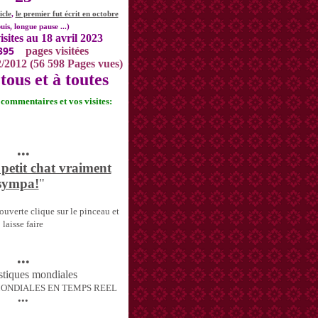
icle
,
le premier fut écrit en octobre
uis, longue pause ...)
isites au 18 avril 2023
395
pages visitées
2/2012 (56 598 Pages vues)
tous et à toutes
s commentaires et vos visites:
•••
 petit chat vraiment
sympa!
"
uverte clique sur le pinceau et
laisse faire
•••
MONDIALES EN TEMPS REEL
•••