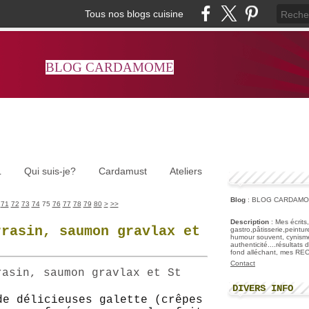
Tous nos blogs cuisine
BLOG CARDAMOME
L
Qui suis-je?
Cardamust
Ateliers
Blog
: BLOG CARDAM
90
100
71
72
73
74
75
76
77
78
79
80
>
>>
Description
: Mes écrits
rrasin, saumon gravlax et
gastro,pâtisserie,peintu
humour souvent, cynisme
authenticité....résultats
fond alléchant, mes R
Contact
DIVERS INFO
de délicieuses galette (crêpes