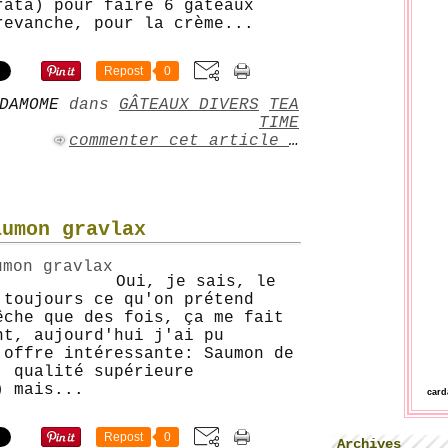
rata) pour faire 6 gâteaux
revanche, pour la crème...
Repost
0
DAMOME
dans
GÂTEAUX DIVERS
TEA
TIME
commenter cet article
…
aumon gravlax
Oui, je sais, le
 toujours ce qu'on prétend
êche que des fois, ça me fait
nt, aujourd'hui j'ai pu
 offre intéressante: Saumon de
, qualité supérieure
) mais...
car
Repost
0
Archives