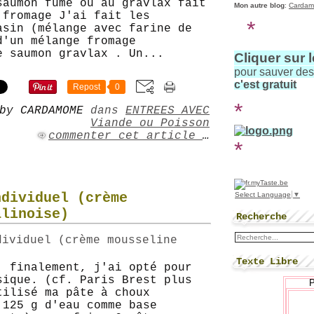
saumon fumé ou au gravlax fait
Mon autre blog
:
Cardam
 fromage J'ai fait les
*
asin (mélange avec farine de
d'un mélange fromage
e saumon gravlax . Un...
Cliquer sur 
pour sauver de
c'est gratuit
Repost
0
*
by CARDAMOME
dans
ENTREES AVEC
Viande ou Poisson
commenter cet article
…
*
ndividuel (crème
Select Language
▼
alinoise)
Recherche
Texte Libre
, finalement, j'ai opté pour
sique. (cf. Paris Brest plus
tilisé ma pâte à choux
 125 g d'eau comme base