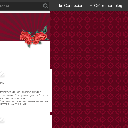
Connexion
+
Créer mon blog
OME
,tranches de vie, cuisine,critique
re, musique, "coups de gueule"...avec
 aussi,mais surtout
 d'un vécu riche en expériences et, en
ECETTES de CUISINE