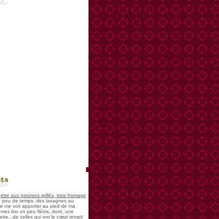
nts
te aux poivrons grillés, trois fromage
 a peu de temps, des lasagnes au
 de me voir apporter au pied de ma
mes bio un peu flétris, dont, une
tte...de celles qui ont le cœur rempli