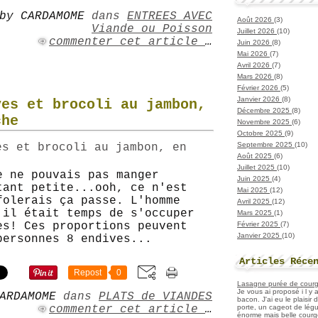
by CARDAMOME
dans
ENTREES AVEC
Août 2026
(3)
Viande ou Poisson
Juillet 2026
(10)
commenter cet article
…
Juin 2026
(8)
Mai 2026
(7)
Avril 2026
(7)
Mars 2026
(8)
Février 2026
(5)
Janvier 2026
(8)
ves et brocoli au jambon,
Décembre 2025
(8)
che
Novembre 2025
(6)
Octobre 2025
(9)
Septembre 2025
(10)
Août 2025
(6)
Juillet 2025
(10)
e ne pouvais pas manger
Juin 2025
(4)
tant petite...ooh, ce n'est
Mai 2025
(12)
folerais ça passe. L'homme
Avril 2025
(12)
 il était temps de s'occuper
Mars 2025
(1)
Février 2025
(7)
es! Ces proportions peuvent
Janvier 2025
(10)
personnes 8 endives...
Articles Réce
Repost
0
Lasagne purée de courget
Je vous ai proposé i l y
ARDAMOME
dans
PLATS de VIANDES
bacon. J'ai eu le plaisir
porte, un cageot de légu
commenter cet article
…
énorme mais belle courge