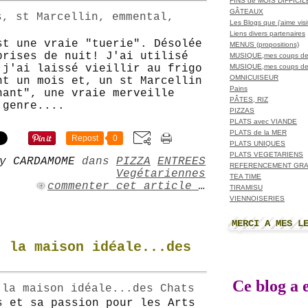
FINS de MOIS DIFFICI
GÂTEAUX
Les Blogs que j'aime visit
Liens divers partenaires
st une vraie "tuerie". Désolée
MENUS (propositions)
prises de nuit! J'ai utilisé
MUSIQUE,mes coups de
MUSIQUE,mes coups de
 j'ai laissé vieillir au frigo
OMNICUISEUR
nt un mois et, un st Marcellin
Pains
nant", une vraie merveille
PÂTES, RIZ
 genre....
PIZZAS
PLATS avec VIANDE
PLATS de la MER
Repost
0
PLATS UNIQUES
PLATS VEGETARIENS
y CARDAMOME
dans
PIZZA
ENTREES
REFERENCEMENT GRA
Vegétariennes
TEA TIME
commenter cet article
…
TIRAMISU
VIENNOISERIES
MERCI A MES L
, la maison idéale...des
Ce blog a e
s et sa passion pour les Arts