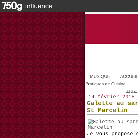
MUSIQUE
ACCUEI
Pratiques de Cuisine
10
20
30
40
50
60
<<
<
70
14 février 2015
Galette au sa
St Marcelin
Je vous propose 