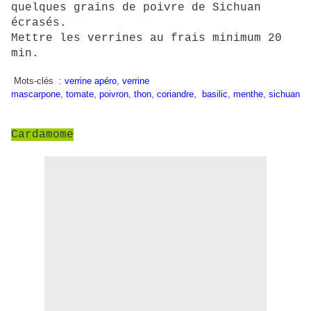
quelques grains de poivre de Sichuan
écrasés.
Mettre les verrines au frais minimum 20
min.
Mots-clés :
verrine apéro
,
verrine
,
mascarpone
,
tomate
,
poivron
,
thon
,
coriandre
basilic
,
menthe
,
sichuan
Cardamome