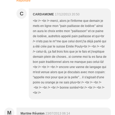
Répondre
C
CARDAMOME
17/12/2013 20:50
<br /> <br /> merci, alors je t'informe que demain je
mets en ligne mon "pain paillasse de lodève" ainsi
on aura le choix entre mon "paillasson" et ce paine
de lodève, autrefois appelé pain paillasse et qui<br
/> n'ets pas le m^me que celui dont j'ia déjà parlé qui
a été crée par le suisse Emile Pouly<br /> <br /> <br
/> celui-là, ça fait trois fois que je le fais et j'explique
demain plein de choses...si comme moi tu es fana de
bon pain traditionnel alors ne manque pas celui-là!
<br /> <br /> <br /> encore une vanne de langage qui
m'est venue alors que je discutais avec mon copain:
"appelle moi pour que je la pelle"... il s'agisait d'une
poire ou orange je ne sais plus<br /> <br /> <br />
<br /> <br /> <br /> bonne soriée!<br /> <br /> <br />
<br />
M
Martine Réunion
23/07/2013 06:14