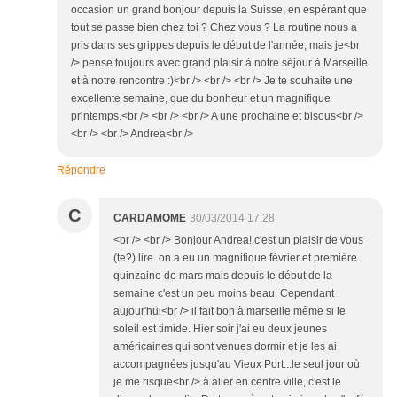
occasion un grand bonjour depuis la Suisse, en espérant que
tout se passe bien chez toi ? Chez vous ? La routine nous a
pris dans ses grippes depuis le début de l'année, mais je<br
/> pense toujours avec grand plaisir à notre séjour à Marseille
et à notre rencontre :)<br /> <br /> <br /> Je te souhaite une
excellente semaine, que du bonheur et un magnifique
printemps.<br /> <br /> <br /> A une prochaine et bisous<br />
<br /> <br /> Andrea<br />
Répondre
C
CARDAMOME
30/03/2014 17:28
<br /> <br /> Bonjour Andrea! c'est un plaisir de vous
(te?) lire. on a eu un magnifique février et première
quinzaine de mars mais depuis le début de la
semaine c'est un peu moins beau. Cependant
aujour'hui<br /> il fait bon à marseille même si le
soleil est timide. Hier soir j'ai eu deux jeunes
américaines qui sont venues dormir et je les ai
accompagnées jusqu'au Vieux Port...le seul jour où
je me risque<br /> à aller en centre ville, c'est le