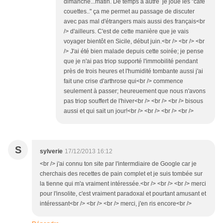
dimanche...matin. De temps à autre je joue les "café
couettes.." ça me permet au passage de discuter
avec pas mal d'étrangers mais aussi des français<br
/> d'ailleurs. C'est de cette manière que je vais
voyager bientôt en Sicile, début juin.<br /> <br /> <br
/> J'ai été bien malade depuis cette soirée; je pense
que je n'ai pas triop supporté l'immobilité pendant
près de trois heures et l'humidité tombante aussi j'ai
fait une crise d'arthrose qui<br /> commence
seulement à passer; heureuement que nous n'avons
pas triop souffert de l'hiver<br /> <br /> <br /> bisous
aussi et qui sait un jour!<br /> <br /> <br /> <br />
S
sylverie
17/12/2013 16:12
<br /> j'ai connu ton site par l'intermdiaire de Google car je
cherchais des recettes de pain complet et je suis tombée sur
la tienne qui m'a vraiment intéressée.<br /> <br /> <br /> merci
pour l'insolite, c'est vraiment paradoxal et pourtant amusant et
intéressant<br /> <br /> <br /> merci, j'en ris encore<br />