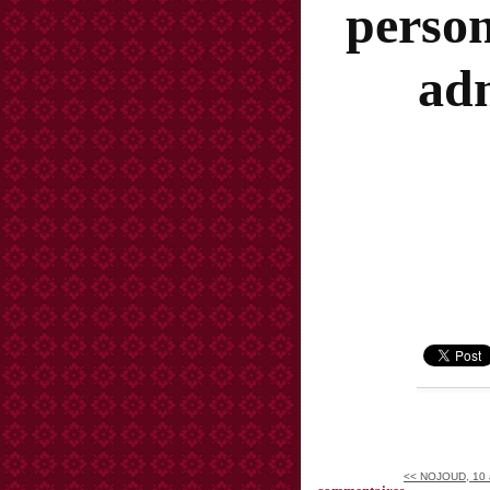
perso
adm
<< NOJOUD, 10 a