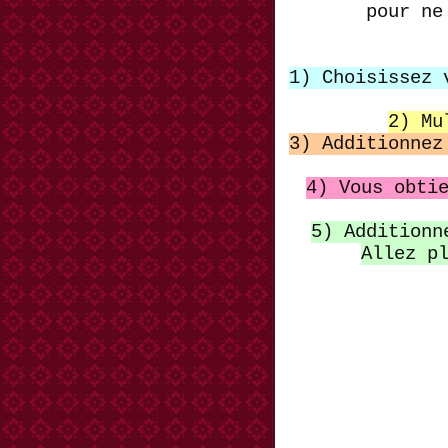
pour ne
1) Choisissez 
2) Mu
3) Additionnez
4) Vous obti
5) Additionn
Allez p