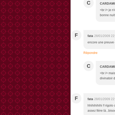
C
CARDAM
<br /> je 
bonne nuit 
F
fata
28/01/2009 22
encore une preuve qu
Répondre
C
CARDAM
<br /> mais
divinatoir 
F
fata
28/01/2009 22
hhihihihihi !! rigolo
assez fière là...bis