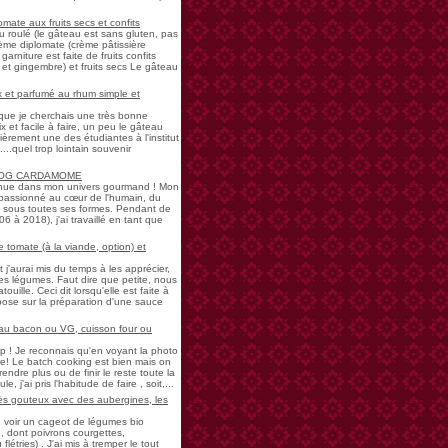
mate aux fruits secs et confits
u roulé (le gâteau est sans gluten, pas
rème diplomate (crème pâtissière
garniture est faite de fruits confits
et gingembre) et fruits secs Le gâteau
 et parfumé au rhum simple et
s que je cherchais une très bonne
 et facile à faire, un peu le gâteau
ièrement une des étudiantes à l'institut
...quel trop lointain souvenir
LOG CARDAMOME
nue dans mon univers gourmand ! Mon
passionné au cœur de l'humain, du
ne sous toutes ses formes. Pendant de
à 2018), j'ai travaillé en tant que
 tomate (à la viande, option) et
 j'aurai mis du temps à les apprécier,
 légumes. Faut dire que petite, nous
uille. Ceci dit lorsqu'elle est faite à
pose sur la préparation d'une sauce
 au bacon ou VG, cuisson four ou
! Je reconnais qu'en voyant la photo
e! Le batch cooking est bien mais on
endre plus ou de finir le reste toute la
e, j'ai pris l'habitude de faire , soit,...
rès gouteux avec des aubergines, les
de voir un cageot de légumes bio
, dont poivrons courgettes,
létries) . J'ai mis à tremper le tout