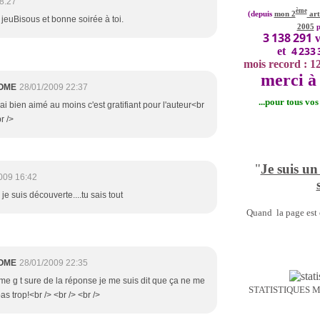
8:27
ème
(depuis
mon 2
art
e jeuBisous et bonne soirée à toi.
2005
p
3 138 291
v
4 233 
et
mois record : 1
merci à 
OME
28/01/2009 22:37
...pour tous vo
j'ai bien aimé au moins c'est gratifiant pour l'auteur<br
r />
"
Je suis un
009 16:42
je suis découverte....tu sais tout
Quand la page est o
OME
28/01/2009 22:35
me g t sure de la réponse je me suis dit que ça ne me
STATISTIQUES 
as trop!<br /> <br /> <br />