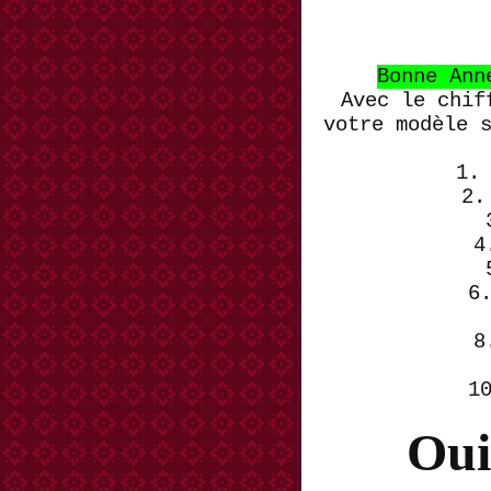
Bonne Ann
Avec le chif
votre modèle 
1.
2.
4
6
8
1
Oui