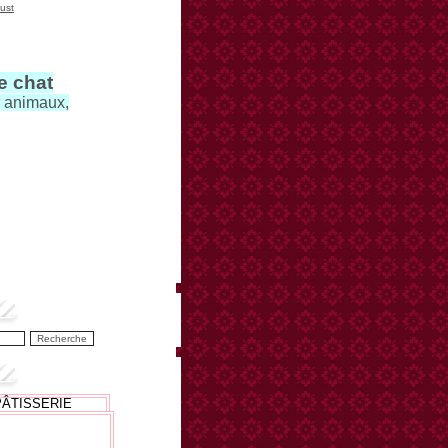
ust
le chat
s animaux,
PÂTISSERIE