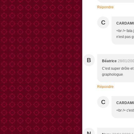
Répondre
C
CARDAM
<br /> fata
n'est pas g
B
Béatrice
28/01/200
C'est super drôle e
graphologue
Répondre
C
CARDAM
<br /> c'es
N