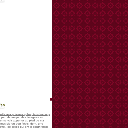
nts
te aux poivrons grillés, trois fromage
 a peu de temps, des lasagnes au
 de me voir apporter au pied de ma
mes bio un peu flétris, dont, une
tte...de celles qui ont le cœur rempli