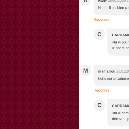
Nany
28/01/2009 1
Hihihi, il est bien c
Répondre
C
CARDAM
<br /> oui 
/> <br /> <b
M
mamalilou
28/01/2
héhé oui je t'admire 
Répondre
C
CARDAM
<br /> com
décevrait p