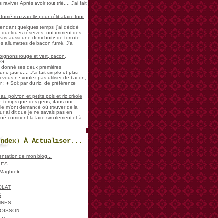
aviver. Après avoir tout trié.... J'ai fait
umé mozzarelle pour célibataire four
pendant quelques temps, j'ai décidé
der quelques réserves, notamment des
vais aussi une demi boite de tomate
es allumettes de bacon fumé. J'ai
oignons rouge et vert, bacon,
VG
a donné ses deux premières
ne jaune.... J'ai fait simple et plus
i vous ne voulez pas utiliser de bacon,
 : ♦ Soit par du riz, de préférence
u poivron et petits pois et riz créole
de temps que des gens, dans une
ale m'ont demandé où trouver de la
ur ai dit que je ne savais pas en
iqué comment la faire simplement et à
Index) À Actualiser...
sentation de mon blog...
IES
, Maghreb
OLAT
S
NNES
POISSON