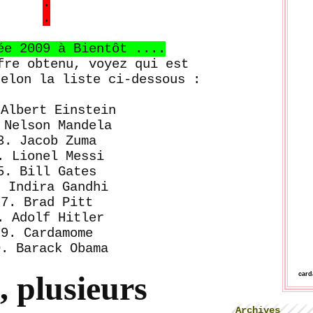
.
.
ée 2009 à Bientôt ....
fre obtenu, voyez qui est
selon la liste ci-dessous :
 Albert Einstein
 Nelson Mandela
3. Jacob Zuma
. Lionel Messi
5. Bill Gates
. Indira Gandhi
7. Brad Pitt
. Adolf Hitler
9. Cardamome
0. Barack Obama
, plusieurs
car
Archives