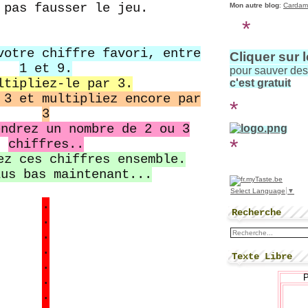
 pas fausser le jeu.
Mon autre blog
:
Cardam
*
votre chiffre favori, entre
Cliquer sur 
1 et 9.
pour sauver de
ltipliez-le par 3.
c'est gratuit
 3 et multipliez encore par
*
3
endrez un nombre de 2 ou 3
*
chiffres..
ez ces chiffres ensemble.
lus bas maintenant...
Select Language
▼
.
Recherche
.
.
.
Texte Libre
.
.
.