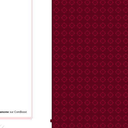
damome
sur ComBoost