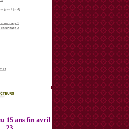
LES
er (pas à jour!)
 coeur page 1
 coeur page 2
TUIT
ECTEURS
u 15 ans fin avril
23