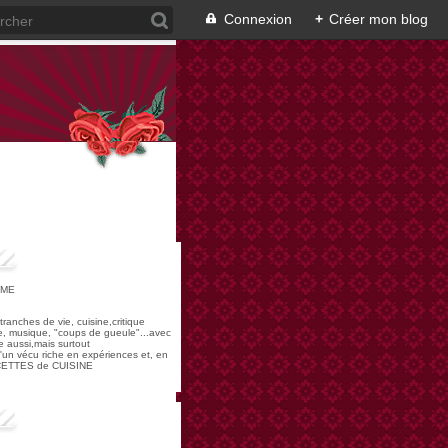
Connexion
+
Créer mon blog
OME
,tranches de vie, cuisine,critique
re, musique, "coups de gueule"...avec
 aussi,mais surtout
 d'un vécu riche en expériences et, en
ECETTES de CUISINE