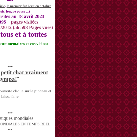
icle
,
le premier fut écrit en octobre
uis, longue pause ...)
isites au 18 avril 2023
395
pages visitées
2/2012 (56 598 Pages vues)
tous et à toutes
s commentaires et vos visites:
•••
 petit chat vraiment
sympa!
"
uverte clique sur le pinceau et
laisse faire
•••
MONDIALES EN TEMPS REEL
•••