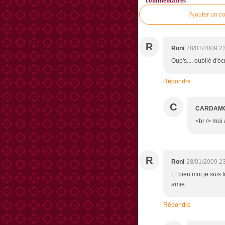
commentaires
Ajouter un c
R
Roni
28/01/2009 2
Oup's.... oublié d'écr
Répondre
C
CARDAM
<br /> moi a
R
Roni
28/01/2009 2
Et bien moi je suis to
amie.
Répondre