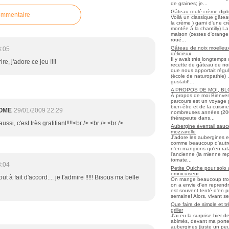
de graines; je...
Gâteau roulé crème diplo
ommentaire
Voilà un classique gâtea
la crème ) garni d'une c
montée à la chantilly) La 
maison (zestes d'orange 
roué...
Gâteau de noix moelleux
3:05
délicieux
Il y avait très longtemp
ire, j'adore ce jeu !!!!
recette de gâteau de noix
que nous apportait régul
(école de naturopathie) ..
gustatif!...
A PROPOS DE MOI, B
À propos de moi Bienve
parcours est un voyage 
bien-être et de la cuisi
OME
29/01/2009 22:29
nombreuses années (2006 
thérapeute dans...
ussi, c'est très gratifiant!!!!<br /> <br /> <br />
Aubergine éventail sauce
mozzarelle
J'adore les aubergines et
comme beaucoup d'autres
n'en mangions qu'en ratato
l'ancienne (la mienne re
tomate...
3:04
Petite Quiche pour solo
omnicuiseur
ut à fait d'accord.... je t'admire !!!!! Bisous ma belle
On mange beaucoup trop 
on a envie d'en reprendr
est souvent tenté d'en pr
semaine! Alors, vivant seul
Que faire de simple et t
griller
J'ai eu la surprise hier 
abimés, devant ma porte
aubergines (juste un peu f