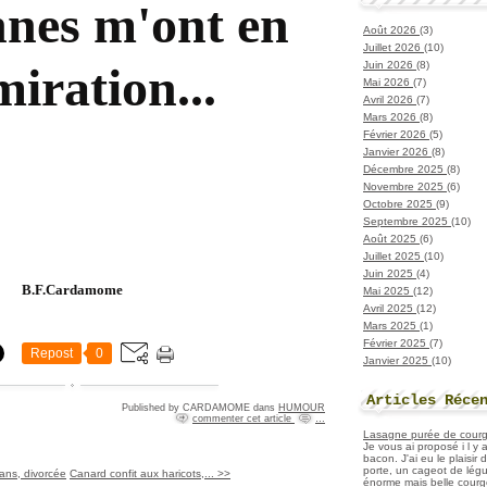
nnes m'ont en
Août 2026
(3)
Juillet 2026
(10)
Juin 2026
(8)
iration...
Mai 2026
(7)
Avril 2026
(7)
Mars 2026
(8)
Février 2026
(5)
Janvier 2026
(8)
Décembre 2025
(8)
Novembre 2025
(6)
Octobre 2025
(9)
Septembre 2025
(10)
Août 2025
(6)
Juillet 2025
(10)
Juin 2025
(4)
B.F.Cardamome
Mai 2025
(12)
Avril 2025
(12)
Mars 2025
(1)
Février 2025
(7)
Repost
0
Janvier 2025
(10)
Articles Réce
Published by CARDAMOME
dans
HUMOUR
commenter cet article
…
Lasagne purée de courget
Je vous ai proposé i l y
bacon. J'ai eu le plaisir
porte, un cageot de légu
ns, divorcée
Canard confit aux haricots,... >>
énorme mais belle courge