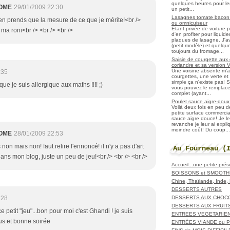
quelques heures pour les r
OME
29/01/2009 22:30
un petit...
Lasagnes tomate bacon f
n'en prends que la mesure de ce que je mérite!<br />
ou omnicuiseur
Etant privée de voiture 
ma roni<br /> <br /> <br />
d'en profiter pour liqui
plaques de lasagne. J'a
(petit modèle) et quelqu
toujours du fromage...
Saisie de courgette aux 
coriandre et sa version 
Une voisine absente m'
:35
courgettes, une verte et u
simple ça n'existe pas! S
e je suis allergique aux maths !!!! ;)
vous pouvez le remplacer
complet (ayant...
Poulet sauce aigre-doux a
Voilà deux fois en peu 
petite surface commerci
sauce aigre douce! Je le
revanche je leur ai expl
moindre coût! Du coup...
OME
28/01/2009 22:53
 non mais non! faut relire l'ennoncé! il n'y a pas d'art
Au Fourneau (
dans mon blog, juste un peu de jeu!<br /> <br /> <br />
Accueil...une petite pré
BOISSONS et SMOOTH
Chine, Thaïlande, Inde
DESSERTS AUTRES
DESSERTS AUX CHOC
:28
DESSERTS AUX FRUIT
 ce petit "jeu"...bon pour moi c'est Ghandi ! je suis
ENTREES VEGETARIE
ous et bonne soirée
ENTRÉES VIANDE ou 