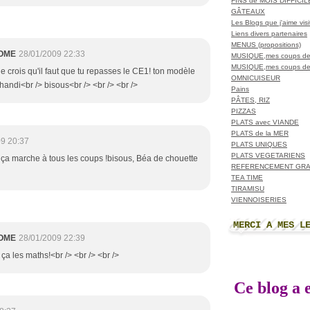
FINS de MOIS DIFFICI
GÂTEAUX
Les Blogs que j'aime visit
Liens divers partenaires
MENUS (propositions)
OME
28/01/2009 22:33
MUSIQUE,mes coups de
MUSIQUE,mes coups de
 je crois qu'il faut que tu repasses le CE1! ton modèle
OMNICUISEUR
handi<br /> bisous<br /> <br /> <br />
Pains
PÂTES, RIZ
PIZZAS
PLATS avec VIANDE
PLATS de la MER
9 20:37
PLATS UNIQUES
PLATS VEGETARIENS
t ça marche à tous les coups !bisous, Béa de chouette
REFERENCEMENT GRA
TEA TIME
TIRAMISU
VIENNOISERIES
MERCI A MES L
OME
28/01/2009 22:39
t ça les maths!<br /> <br /> <br />
Ce blog a e