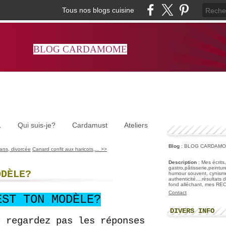
Tous nos blogs cuisine
BLOG CARDAMOME
L
Qui suis-je?
Cardamust
Ateliers
Blog
: BLOG CARDAM
ns, divorcée
Canard confit aux haricots,... >>
Description
: Mes écrits
gastro,pâtisserie,peintu
ODÈLE?
humour souvent, cynisme
authenticité....résultats
fond alléchant, mes R
Contact
EST TON MODÈLE?
DIVERS INFO
e regardez pas les réponses