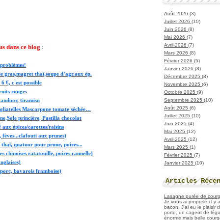
Août 2026
(3)
Juillet 2026
(10)
Juin 2026
(8)
Mai 2026
(7)
Avril 2026
(7)
us dans ce blog
:
Mars 2026
(8)
Février 2026
(5)
 problèmes!
Janvier 2026
(8)
e gras,magret thaï,soupe d’agr.aux ép.
Décembre 2025
(8)
 €, c'est possible
Novembre 2025
(6)
ruits rouges
Octobre 2025
(9)
Septembre 2025
(10)
tandoor, tiramisu
Août 2025
(6)
agliatelles Mascarpone tomate séchée…
Juillet 2025
(10)
e,Sole princière, Pastilla chocolat
Juin 2025
(4)
 aux épices/carottes/raisins
Mai 2025
(12)
 fèves...clafouti aux prunes)
Avril 2025
(12)
 thaï, quatuor pour prune, poires...
Mars 2025
(1)
s chinoises ratatouille, poires cannelle)
Février 2025
(7)
nglaises)
Janvier 2025
(10)
porc, bavarois framboise)
Articles Réce
Lasagne purée de courget
Je vous ai proposé i l y
bacon. J'ai eu le plaisir
porte, un cageot de légu
énorme mais belle courge