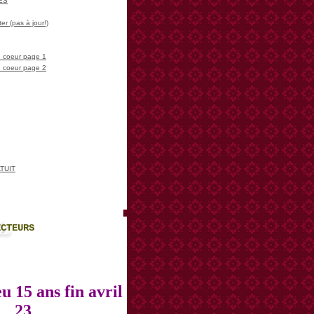
LES
er (pas à jour!)
 coeur page 1
 coeur page 2
TUIT
ECTEURS
u 15 ans fin avril
23