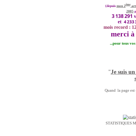
ème
(depuis
mon 2
art
2005
p
3 138 291
v
4 233 
et
mois record : 1
merci à 
...pour tous vo
"
Je suis un
Quand la page est o
STATISTIQUES 