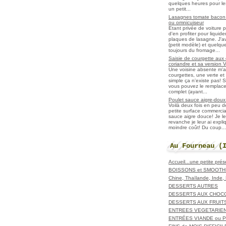
quelques heures pour les r
un petit...
Lasagnes tomate bacon f
ou omnicuiseur
Etant privée de voiture 
d'en profiter pour liqui
plaques de lasagne. J'a
(petit modèle) et quelqu
toujours du fromage...
Saisie de courgette aux 
coriandre et sa version 
Une voisine absente m'
courgettes, une verte et u
simple ça n'existe pas! S
vous pouvez le remplacer
complet (ayant...
Poulet sauce aigre-doux a
Voilà deux fois en peu 
petite surface commerci
sauce aigre douce! Je le
revanche je leur ai expl
moindre coût! Du coup...
Au Fourneau (
Accueil...une petite pré
BOISSONS et SMOOTH
Chine, Thaïlande, Inde
DESSERTS AUTRES
DESSERTS AUX CHOC
DESSERTS AUX FRUIT
ENTREES VEGETARIE
ENTRÉES VIANDE ou 