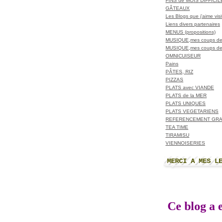
FINS de MOIS DIFFICI
GÂTEAUX
Les Blogs que j'aime visit
Liens divers partenaires
MENUS (propositions)
MUSIQUE,mes coups de
MUSIQUE,mes coups de
OMNICUISEUR
Pains
PÂTES, RIZ
PIZZAS
PLATS avec VIANDE
PLATS de la MER
PLATS UNIQUES
PLATS VEGETARIENS
REFERENCEMENT GRA
TEA TIME
TIRAMISU
VIENNOISERIES
MERCI A MES L
Ce blog a e