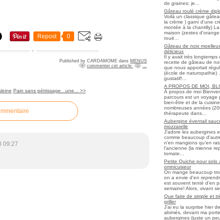
de graines; je...
Gâteau roulé crème diplo
Voilà un classique gâtea
la crème ) garni d'une c
montée à la chantilly) La 
maison (zestes d'orange 
Repost
0
roué...
Gâteau de noix moelleux
délicieux
Il y avait très longtemp
Published by CARDAMOME
dans
MENUS
recette de gâteau de noix
commenter cet article
…
que nous apportait régul
(école de naturopathie) ..
gustatif!...
A PROPOS DE MOI, B
leine
Pain sans pétrissage...une... >>
À propos de moi Bienve
parcours est un voyage 
bien-être et de la cuisi
nombreuses années (2006 
ommentaire
thérapeute dans...
Aubergine éventail sauce
mozzarelle
J'adore les aubergines et
comme beaucoup d'autres
n'en mangions qu'en ratato
8 09:27
l'ancienne (la mienne re
tomate...
Petite Quiche pour solo
omnicuiseur
On mange beaucoup trop 
on a envie d'en reprendr
est souvent tenté d'en pr
semaine! Alors, vivant seul
Que faire de simple et t
griller
J'ai eu la surprise hier 
abimés, devant ma porte
aubergines (juste un peu f