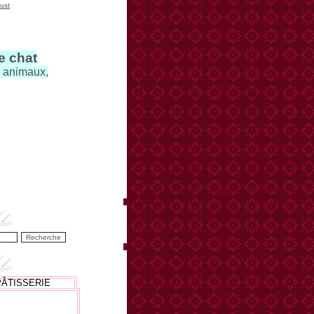
ust
le chat
s animaux,
PÂTISSERIE