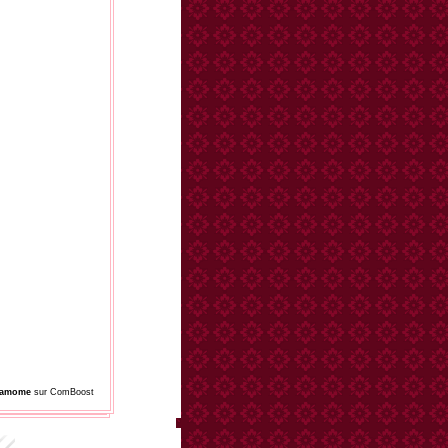
damome
sur ComBoost