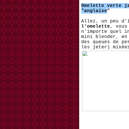
Omelette verte j
"anglaise
"
Allez, un peu d'
l'omelette
, vous
n'importe quel i
mini blender, en
des queues de pe
les jeter) mixé