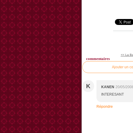
<< La Ba
commentaires
Ajouter un c
K
KANEN
20/05/200
INTERESANT
Répondre