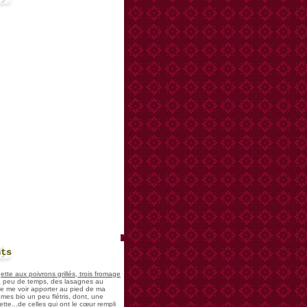
nts
te aux poivrons grillés, trois fromage
 a peu de temps, des lasagnes au
 de me voir apporter au pied de ma
mes bio un peu flétris, dont, une
tte...de celles qui ont le cœur rempli