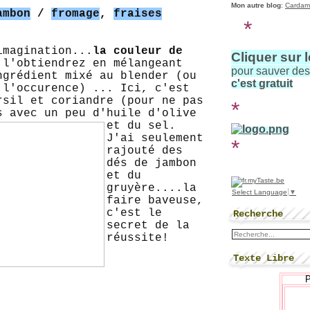
Mon autre blog
:
Cardam
ambon
/
fromage
,
fraises
*
imagination...
la couleur de
Cliquer sur 
 l'obtiendrez en mélangeant
pour sauver de
ngrédient mixé au blender (ou
c'est gratuit
 l'occurence) ... Ici, c'est
rsil et coriandre (pour ne pas
*
es
avec un peu d'huile d'olive
et du sel.
J'ai seulement
*
rajouté des
dés de jambon
et du
gruyère....la
Select Language
▼
faire baveuse,
c'est le
Recherche
secret de la
réussite!
Texte Libre