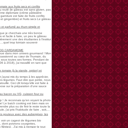
mate aux fruits secs et confits
u roulé (le gâteau est sans gluten, pas
rème diplomate (crème pâtissière
garniture est faite de fruits confits
et gingembre) et fruits secs Le gâteau
 et parfumé au rhum simple et
s que je cherchais une très bonne
 et facile à faire, un peu le gâteau
ièrement une des étudiantes à l'institut
...quel trop lointain souvenir
LOG CARDAMOME
nue dans mon univers gourmand ! Mon
passionné au cœur de l'humain, du
ne sous toutes ses formes. Pendant de
à 2018), j'ai travaillé en tant que
 tomate (à la viande, option) et
 j'aurai mis du temps à les apprécier,
 légumes. Faut dire que petite, nous
uille. Ceci dit lorsqu'elle est faite à
pose sur la préparation d'une sauce
 au bacon ou VG, cuisson four ou
! Je reconnais qu'en voyant la photo
e! Le batch cooking est bien mais on
endre plus ou de finir le reste toute la
e, j'ai pris l'habitude de faire , soit,...
rès gouteux avec des aubergines, les
de voir un cageot de légumes bio
, dont poivrons courgettes,
létries) . J'ai mis à tremper le tout