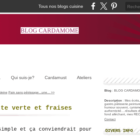
Tous nos blogs cuisine
BLOG CARDAMOME
L
Qui suis-je?
Cardamust
Ateliers
Blog
: BLOG CARDAM
leine
Pain sans pétrissage...une... >>
Description
: Mes écrits
gastro,pâtisserie,peintu
tte verte et fraises
humour souvent, cynisme
authenticité....résultats
fond alléchant, mes R
Contact
simple et ça conviendrait pour
DIVERS INFO