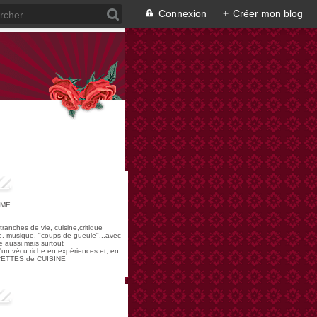
Connexion
+
Créer mon blog
OME
,tranches de vie, cuisine,critique
re, musique, "coups de gueule"...avec
 aussi,mais surtout
 d'un vécu riche en expériences et, en
ECETTES de CUISINE