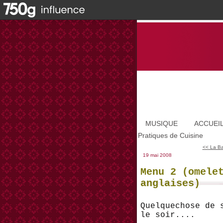
MUSIQUE
ACCUEI
Pratiques de Cuisine
<< La Ba
19 mai 2008
Menu 2 (omele
anglaises)
Quelquechose de 
le soir....