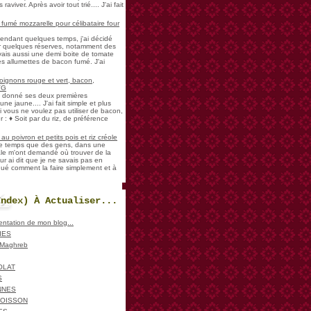
aviver. Après avoir tout trié.... J'ai fait
umé mozzarelle pour célibataire four
pendant quelques temps, j'ai décidé
der quelques réserves, notamment des
vais aussi une demi boite de tomate
es allumettes de bacon fumé. J'ai
oignons rouge et vert, bacon,
VG
a donné ses deux premières
ne jaune.... J'ai fait simple et plus
i vous ne voulez pas utiliser de bacon,
 : ♦ Soit par du riz, de préférence
u poivron et petits pois et riz créole
de temps que des gens, dans une
ale m'ont demandé où trouver de la
ur ai dit que je ne savais pas en
iqué comment la faire simplement et à
Index) À Actualiser...
sentation de mon blog...
IES
, Maghreb
OLAT
S
NNES
POISSON