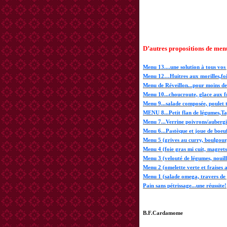
D’autres propositions de men
Menu 13....une solution à tous vos
Menu 12…Huitres aux morilles,foi
Menu de Réveillon...pour moins de 6
Menu 10...choucroute, glace aux f
Menu 9...salade composée, poulet 
MENU 8...Petit flan de légumes,T
Menu 7...Verrine poivrons/aubergin
Menu 6...Pastèque et joue de boeuf
Menu 5 (grives au curry, boulgour,
Menu 4 (foie gras mi cuit, magrets
Menu 3 (velouté de légumes, nouille
Menu 2 (omelette verte et fraises a
Menu 1 (salade omega, travers de 
Pain sans pétrissage...une réussite!
B.F.Cardamome