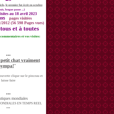
icle
,
le premier fut écrit en octobre
uis, longue pause ...)
isites au 18 avril 2023
395
pages visitées
2/2012 (56 598 Pages vues)
tous et à toutes
s commentaires et vos visites:
•••
 petit chat vraiment
sympa!
"
uverte clique sur le pinceau et
laisse faire
•••
MONDIALES EN TEMPS REEL
•••