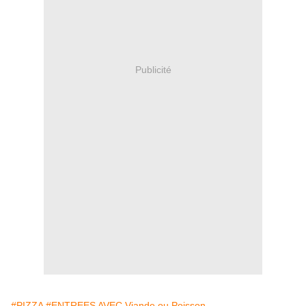
Publicité
#PIZZA
#ENTREES AVEC Viande ou Poisson