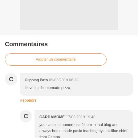
Commentaires
Ajouter un commentaire
C
Clipping Path
09/03/2019 08:28
I love this homemade pizza.
Répondre
C
CARDAMOME
17/03/2019 19:48
you can se a numerous of them in that blog and
always home made pasta teaching by a sicilian chief
from Catana