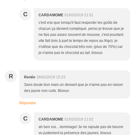
C
CARDAMOME
01/03/2019 21:01
c'est vrai que lorsqu'il faut respecter les goûts de
chacun ça devient compliqué. perso je trouve que je
ne fais pas assez souvent de mousse, c'est pourtant
vite fait (mis à part le temps de repos au frigo). je
n'utilise que du chocolat très noir, (plus de 70%) car
je n'aime pas le chocolat au lait. bisous
R
Renée
28/02/2019 15:23
Sans doute bon mais un dessert que je n'aime pas en raison
des jaune non cuits. Bisous
Répondre
C
CARDAMOME
01/03/2019 21:02
ah ben oui... dommage! Je ne rajoute pas de beurre
vu justement la présence des jaunes. bisous